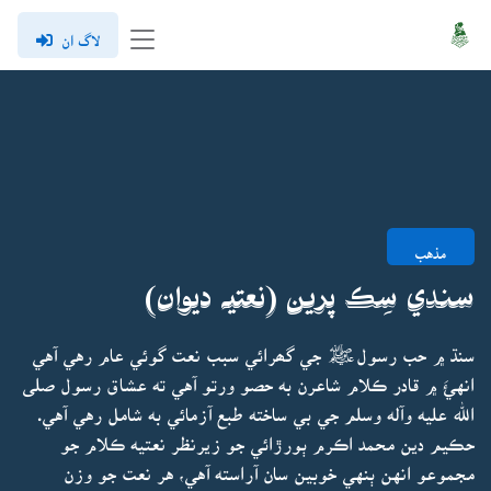
لاگ ان
مذهب
سندي سِڪ پرين (نعتيہ ديوان)
سنڌ ۾ حب رسولﷺ جي گھرائي سبب نعت گوئي عام رهي آهي
انهئَ ۾ قادر ڪلام شاعرن به حصو ورتو آهي ته عشاق رسول صلى
الله عليه وآله وسلم جي بي ساخته طبع آزمائي به شامل رهي آهي.
حڪيم دين محمد اڪرم ٻورڙائي جو زيرنظر نعتيه ڪلام جو
مجموعو انهن ٻنهي خوبين سان آراسته آهي، هر نعت جو وزن