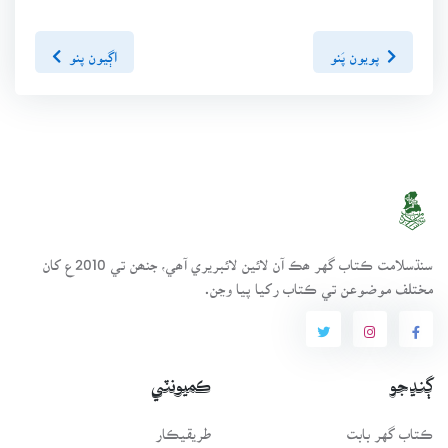
پويون پَنو
اڳيون پنو
سنڌسلامت ڪتاب گهر ھڪ آن لائين لائبريري آھي، جنھن تي 2010ع کان
مختلف موضوعن تي ڪتاب رکيا پيا وڃن.
ڳنڍجو
ڪميونٽي
ڪتاب گهر بابت
طريقيڪار