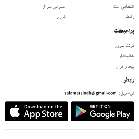
انتظامي سَٿ
عمومي سوال
رابطو
فورم
پراجيڪٽ
فونٽ سرور
لفظيڪار
پيغامِ قرآن
رابطو
اي-ميل:
salamatsindh@gmail.com