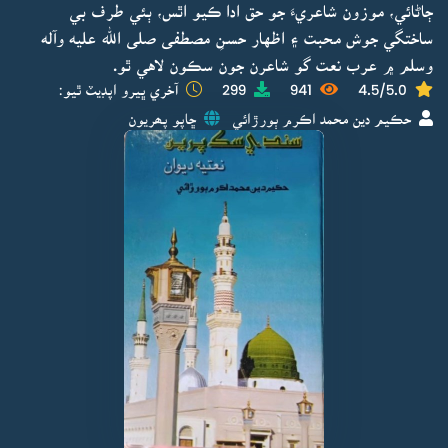
ڄاڻائي، موزون شاعريءَ جو حق ادا ڪيو اٿس، ٻئي طرف بي
ساختگي جوش محبت ۽ اظهار حسنِ مصطفى صلى الله عليه وآله
وسلم ۾ عرب نعت گو شاعرن جون سڪون لاهي ٿو.
4.5/5.0
941
299
آخري ڀيرو اپڊيٽ ٿيو:
حڪيم دين محمد اڪرم ٻورڙائي
ڇاپو پھريون