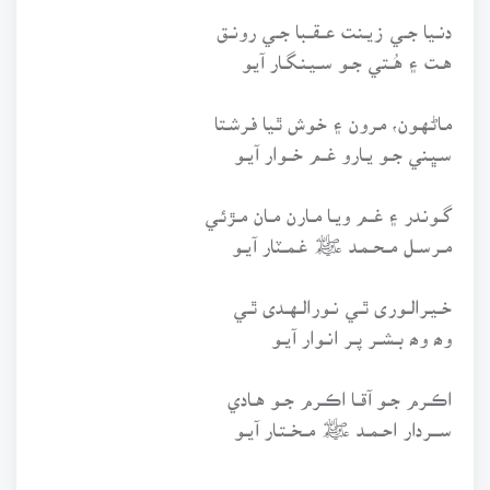
دنــيا جــي زيــنـت عــقــبا جــي رونــق
هــت ۽ هُــتي جــو ســيـنـگــار آيـو
مـاڻـهـون، مـرون ۽ خـوش ٿـيا فـرشـتا
سـڀـني جــو يــارو غــم خـــوار آيــو
گــونـدر ۽ غــم ويــا مــارن مــان مــڙئـي
مــرســل مــحــمـد ﷺ غـمــٽار آيــو
خــيـرالــورى ٿــي نــورالــهــدى ٿــي
وھ وھ بــشــر پــر انــوار آيــو
اڪــرم جــو آقــا اڪــرم جــو هــادي
ســــردار احــمــد ﷺ مــخــتـار آيــو