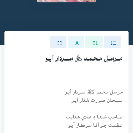
مــرسـل مـحـمـد ﷺ ســـردار آيــو
مــرسـل مـحـمـد ﷺ ســـردار آيــو
ســبـحــان صــورت دلــدار آيــو
صــاحــب شـــفــا ۽ هــادي هــدايــت
عـظـمــت جــو آقــا ســرڪــار آيــو