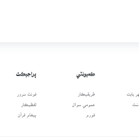
ڪميونٽي
پراجيڪٽ
 بابت
طريقيڪار
فونٽ سرور
سَٿ
عمومي سوال
لفظيڪار
فورم
پيغامِ قرآن