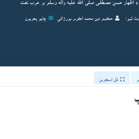
اظهار حسنِ مصطفى صلى الله عليه وآله وسلم ۾ عرب نعت
يٽ ٿيو:
حڪيم دين محمد اڪرم ٻورڙائي
ڇاپو پھريون
و
فُل اسڪرين
ٻ