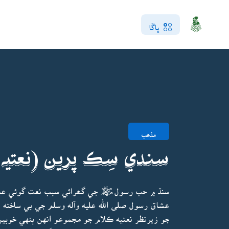
ڀاڱا
مذهب
سندي سِڪ پرين (نعتيہ 
سنڌ ۾ حب رسولﷺ جي گھرائي سبب نعت گوئي عام ره
عشاق رسول صلى الله عليه وآله وسلم جي بي ساخته 
جو زيرنظر نعتيه ڪلام جو مجموعو انهن ٻنهي خوبين 