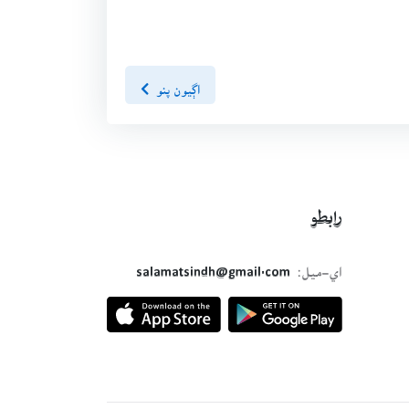
اڳيون پنو
رابطو
اي-ميل:
salamatsindh@gmail.com