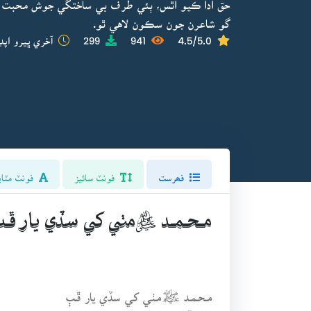
حق ادا ڪيو اٿس، ٻئي طرف بي ساختگي جوش محبت ۽ 
گو شاعرن جون سڪون لاهي ٿو.
4.5/5.0
941
299
آخري ڀيرو اپڊ
فھرست
فونٽ سائيز
فونٽ مٽاي
مـحـمـد ﷺمٺي کي سڏي يار ڦـ
مـحـمـد ﷺمٺي کي سڏي يار ڦـٻ
دنـيـا آخـرت ۾ وڃــي يــار ڦــٻ