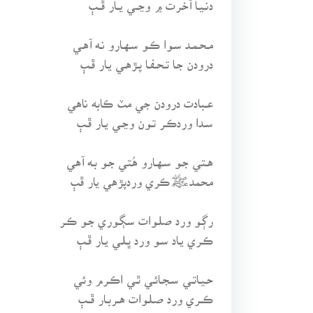
مـحـمـد سـوا ڪـو سـهـارو نـه آهـي
درودن جـا تـحـفـا پـڙهـي يـار ڦـٻ
عـبادت درودن جي مٽ ڪابه ناهي
سـدا وردڪـر تـون وڃـي يـار ڦـٻ
هـتي جـو سـهـارو هُتي جـو بـه آهي
محمدﷺڪري وردپڙهي يار ڦٻ
رڳـو ورد صلـوات سڳـوري جـو ڪـر
ڪـري يـاد سـو ورد ڀـلـي يـار ڦـٻ
حـيـاتـي سـجـائـي ٿـي اڪـرم وئي
ڪــري ورد صـلـوات هــربـار ڦــٻ