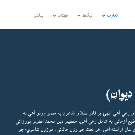
تعارف
ليکڪ
ڪِتابَ
پبلشر
ديوان)
ي آهي انهئَ ۾ قادر ڪلام شاعرن به حصو ورتو آهي ته
طبع آزمائي به شامل رهي آهي. حڪيم دين محمد اڪرم ٻورڙائي
سان آراسته آهي، هر نعت جو وزن ڄاڻائي، موزون شاعريءَ جو