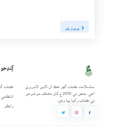
پويون پَنو
ڳنڍجو
سنڌسلامت ڪتاب گهر ھڪ آن لائين لائبريري
ڪتاب گهر
آھي، جنھن تي 2010ع کان مختلف موضوعن
انتظامي 
تي ڪتاب رکيا پيا وڃن.
رابطو