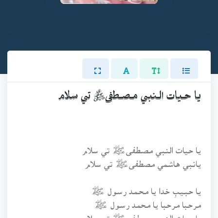
يـا حـيات الـنـبي مـصـطفىﷺ تي سلام
يـا حـيات الـنـبي مـصـطفىﷺ تي سلام
يـانـبي هـاشـمي مـصطفىﷺ تي سلام
يـا حـبـيـبِ خـدا يـا مـحـمـد رسـول ﷺ
مـرحـبا مـرحـبا يـا مـحمـد رسـول ﷺ
يـا حـيات الـنبي مـصـطـفىﷺ تي سلام