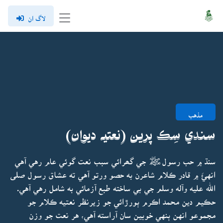
لاگ ان
مذهب
سندي سِڪ پرين (نعتيہ ديوان)
سنڌ ۾ حب رسولﷺ جي گھرائي سبب نعت گوئي عام رهي آهي
انهئَ ۾ قادر ڪلام شاعرن به حصو ورتو آهي ته عشاق رسول صلى
الله عليه وآله وسلم جي بي ساخته طبع آزمائي به شامل رهي آهي.
حڪيم دين محمد اڪرم ٻورڙائي جو زيرنظر نعتيه ڪلام جو
مجموعو انهن ٻنهي خوبين سان آراسته آهي، هر نعت جو وزن