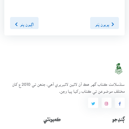
پويون پَنو
اڳيون پنو
سنڌسلامت ڪتاب گهر ھڪ آن لائين لائبريري آھي، جنھن تي 2010ع کان
مختلف موضوعن تي ڪتاب رکيا پيا وڃن.
ڳنڍجو
ڪميونٽي