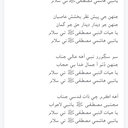
جـنهن جي پيش نظر بخشش عاصيان
جـنهن جو ديدار ديدار حق جـو گـمان
يـا حيات الـنبي مـصطـفىﷺ تـي سـلام
يـانـبي هـاشـمي مـصـطفىﷺتي سلام
سـو سـڳـورو نـبـي آهـه عـالـي جـنـاب
جـنـهـن ڏٺـو آ جـمـال خـدا بـي حـجـاب
يـا حيات الـنبي مـصطـفىﷺ تـي سـلام
يـانـبي هـاشـمي مـصطـفىﷺ تي سلام
آهـه اڪـرم چـي ذات قـدسـي جــنـاب
مـجـتـبى مـصـطـفـى ﷺ يـانـبي لاجواب
يـا حيات الـنبي مـصطـفىﷺ تـي سـلام
يـانـبي هـاشـمـي مـصطفىﷺ تي سلام