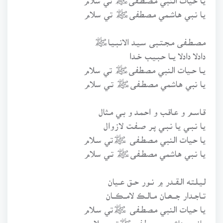
يـا نـبي هـاشـمي مـصطفىﷺ تي سلام
مـصـطـفى مـجـتـبى سـيـد الانـبـيـاﷺ
دادلا دادلا يـــا حـبـيـب خــدا
يــا حــيات الـنبي مـصطفىﷺ تي سلام
يـا نبي هـاشمي مـصطـفىﷺ تـي سلام
قـاسـم و عـاقـب و احـمـد و بـي مـثال
يـا نـبـي يـا نـبـي پـر صـفـت لازوال
يـا حـيات الـنبي مـصطـفى ﷺتي سـلام
يـا نـبي هـاشمي مصطـفىﷺ تـي سلام
لـيـلـتـه الـقــدر ۾ نــور حــق عــيان
تــاجــدار جـــھــان مــالــڪ لامــڪـــان
يـا حـيات الـنبي مـصطـفى ﷺتي سـلام
يـانـبي هاشمي مـصطـفىﷺتـي سـلام