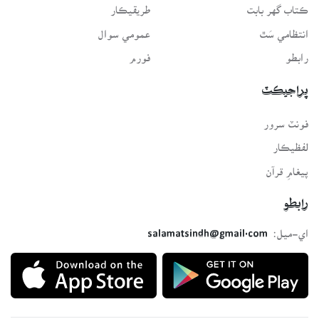
ڪتاب گهر بابت
طريقيڪار
انتظامي سَٿ
عمومي سوال
رابطو
فورم
پراجيڪٽ
فونٽ سرور
لفظيڪار
پيغامِ قرآن
رابطو
اي-ميل:
salamatsindh@gmail.com