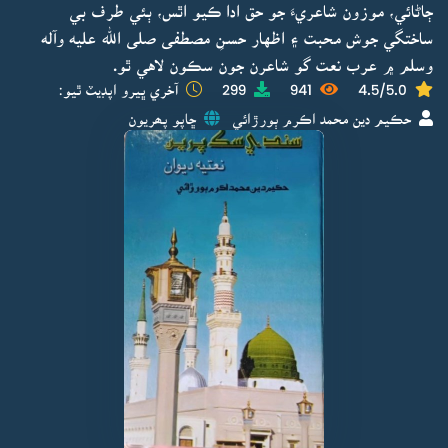
ڄاڻائي، موزون شاعريءَ جو حق ادا ڪيو اٿس، ٻئي طرف بي
ساختگي جوش محبت ۽ اظهار حسنِ مصطفى صلى الله عليه وآله
وسلم ۾ عرب نعت گو شاعرن جون سڪون لاهي ٿو.
4.5/5.0
941
299
آخري ڀيرو اپڊيٽ ٿيو:
حڪيم دين محمد اڪرم ٻورڙائي
ڇاپو پھريون