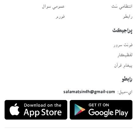
انتظامي سَٿ
عمومي سوال
رابطو
فورم
پراجيڪٽ
فونٽ سرور
لفظيڪار
پيغامِ قرآن
رابطو
اي-ميل:
salamatsindh@gmail.com