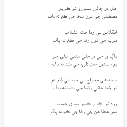
حـال دل ڄـاڻي سـمـورو ٿـو ڪـريـم
مصطـفى جـي تون سخا جي ڪڍ نه ٻاڦ
انـقـلابـن تـي وڏا هــت انـقــلاب
دلـربــا جـي تـون وفـا جـي ڪـڍ نـه ٻـاڦ
ڀـاڳ ۾ جـي در مـلـي مـدنـي مـٺي جــو
پـوءِ ڪنهن سان دلربا جي ڪڍ نه ٻاڦ
مـصـطـفـى مـعـراج تـي جـيڪـي ڏٺو هو
ٿـو خـدا ڄـاڻي رضـا جـي ڪـڍ نـه ٻـاڦ
ورد تـو اڪـرم ڪـيـو سـاري حـيـات
بـس عـطـا هـن جي وفـا جي ڪڍ نه ٻاڦ