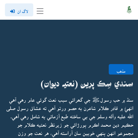
لاگ ان
مذهب
سندي سِڪ پرين (نعتيہ ديوان)
سنڌ ۾ حب رسولﷺ جي گھرائي سبب نعت گوئي عام رهي آهي
انهئَ ۾ قادر ڪلام شاعرن به حصو ورتو آهي ته عشاق رسول صلى
الله عليه وآله وسلم جي بي ساخته طبع آزمائي به شامل رهي آهي.
حڪيم دين محمد اڪرم ٻورڙائي جو زيرنظر نعتيه ڪلام جو
مجموعو انهن ٻنهي خوبين سان آراسته آهي، هر نعت جو وزن