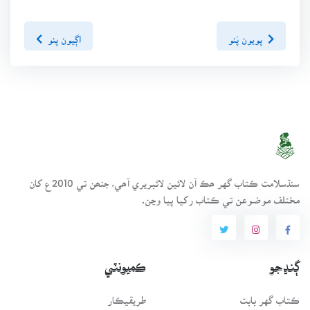
پويون پَنو
اڳيون پنو
سنڌسلامت ڪتاب گهر ھڪ آن لائين لائبريري آھي، جنھن تي 2010ع کان
مختلف موضوعن تي ڪتاب رکيا پيا وڃن.
ڳنڍجو
ڪميونٽي
ڪتاب گهر بابت
طريقيڪار