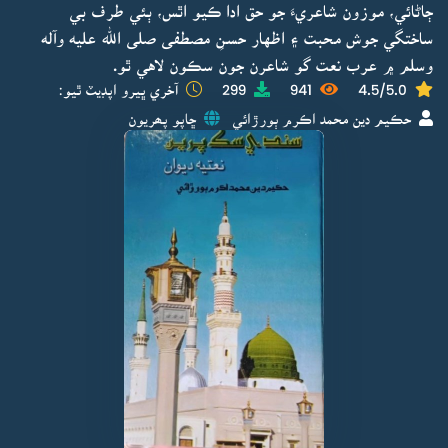
ڄاڻائي، موزون شاعريءَ جو حق ادا ڪيو اٿس، ٻئي طرف بي
ساختگي جوش محبت ۽ اظهار حسنِ مصطفى صلى الله عليه وآله
وسلم ۾ عرب نعت گو شاعرن جون سڪون لاهي ٿو.
4.5/5.0
941
299
آخري ڀيرو اپڊيٽ ٿيو:
حڪيم دين محمد اڪرم ٻورڙائي
ڇاپو پھريون