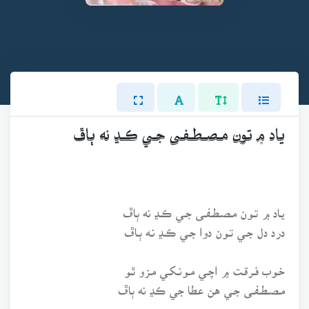
يـاد ۾ تـون مـصـطـفـى جـي ڪـڍ نه ٻاڦ
يـاد ۾ تـون مـصـطـفـى جـي ڪـڍ نه ٻاڦ
درد دل جـي تـون دوا جـي ڪـڍ نـه ٻـاڦ
خـوب فـرقـت ۾ اچـي مـونـکـي مـزو ٿـو
مـصـطـفـى جـي هن عطا جي ڪڍ نه ٻاڦ