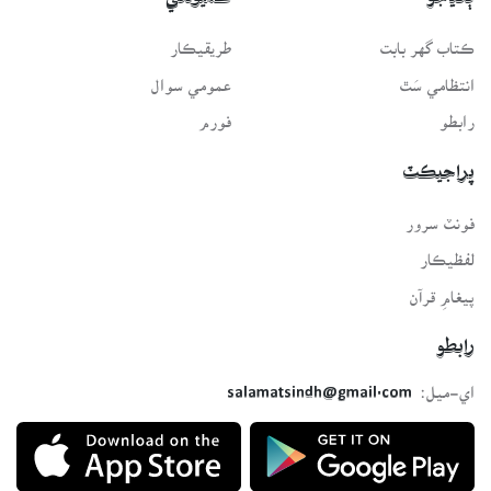
ڳنڍجو
ڪميونٽي
ڪتاب گهر بابت
طريقيڪار
انتظامي سَٿ
عمومي سوال
رابطو
فورم
پراجيڪٽ
فونٽ سرور
لفظيڪار
پيغامِ قرآن
رابطو
اي-ميل:
salamatsindh@gmail.com