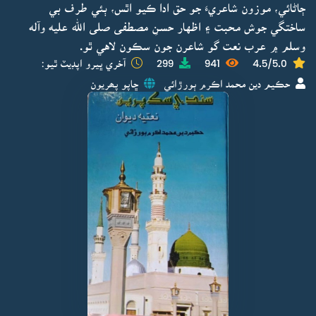
ڄاڻائي، موزون شاعريءَ جو حق ادا ڪيو اٿس، ٻئي طرف بي
ساختگي جوش محبت ۽ اظهار حسنِ مصطفى صلى الله عليه وآله
وسلم ۾ عرب نعت گو شاعرن جون سڪون لاهي ٿو.
4.5/5.0
941
299
آخري ڀيرو اپڊيٽ ٿيو:
حڪيم دين محمد اڪرم ٻورڙائي
ڇاپو پھريون