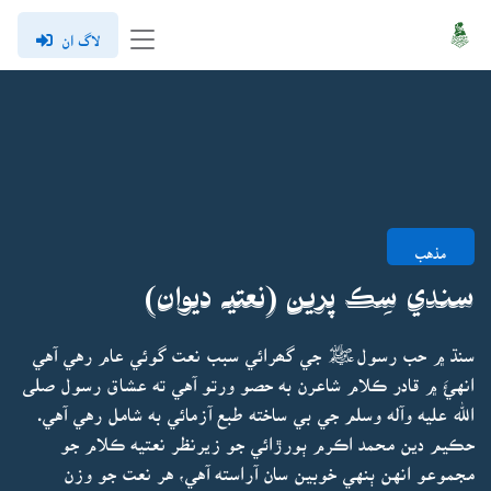
لاگ ان
مذهب
سندي سِڪ پرين (نعتيہ ديوان)
سنڌ ۾ حب رسولﷺ جي گھرائي سبب نعت گوئي عام رهي آهي
انهئَ ۾ قادر ڪلام شاعرن به حصو ورتو آهي ته عشاق رسول صلى
الله عليه وآله وسلم جي بي ساخته طبع آزمائي به شامل رهي آهي.
حڪيم دين محمد اڪرم ٻورڙائي جو زيرنظر نعتيه ڪلام جو
مجموعو انهن ٻنهي خوبين سان آراسته آهي، هر نعت جو وزن