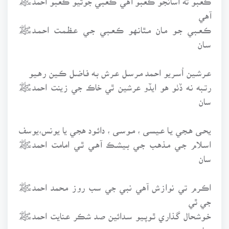
آهي
ڪـعـبي جـو مـان مـٿانـهو ڪـعـبي جـي عـظـمـت احـمـدﷺ
سـان
عـرشـين اُسـريو احـمد مـرسـل عـرش بـه فـاضـل ڪـين رهـيو
رتـبه نـه ڏٺو هو ايڏو عرشين ٿي خاڪ جي زينت احمدﷺ
سان
يحـى هـجي يـا عـيسى ، مـوسـى ، دائـود هجي يا يونس،يوسف
اسـلام جـي مـذهـب جـي بـيشـڪ آهـي ٿـي امامت احمدﷺ
سان
اڪـرم تي نوازش آهي نبي جي سب روز محمد احمدﷺ
جي ٿي
خـوشحال گـذاري ٿـوپـيو سـدائين صد شڪر عـنايت احمدﷺ
سـان