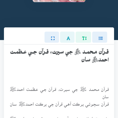
قـرآن مـحمـد ﷺ جي سيرت، قـرآن جـي عـظمـت
احمدﷺ سان
قـرآن مـحمـد ﷺ جي سيرت، قـرآن جـي عـظمـت احمدﷺ
سان
قـرآن سـڄـوئـي بـرڪت آهـي قرآن جي برڪـت احـمدﷺ سـان
ڪعبو ته اسانجو ڪعبو آهي ڪعبي جوٿيو ڪعبو احمدﷺ