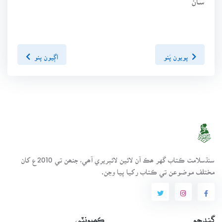
پويون پَنو
اڳيون پنو
سنڌسلامت ڪتاب گهر ھڪ آن لائين لائبريري آھي، جنھن تي 2010ع کان
مختلف موضوعن تي ڪتاب رکيا پيا وڃن.