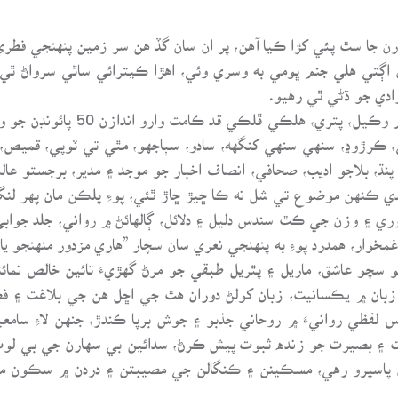
ن جا سٿ پئي کڙا ڪيا آهن، پر ان سان گڏ هن سر زمين پنهنجي فطري
 اڳتي هلي جنم ڀومي به وسري وئي، اهڙا ڪيترائي ساٿي سرواڻ ٿي 
رادي جو ڌڻي ٿي رهيو.
لتاڙيل طبقي جومنطقي مبلغ، لاثان
رڙوڍ، سنهي سنهي کنگهه، سادو، سٻاجهو، مٿي تي ٽوپي، قميص، پ
پنڌ، بلاجو اديب، صحافي، انصاف اخبار جو موجد ۽ مدير، برجستو عا
يندي ڪنهن موضوع تي شل نه ڪا ڇيڙ ڇاڙ ٿئي، پوءِ پلڪن مان پهر لن
۽ وزن جي ڪٿ سندس دليل ۽ دلائل، ڳالهائڻ ۾ رواني، جلد جوابي، ل
 غمخوار، همدرد پوءِ به پنهنجي نعري سان سچار ”هاري مزدور منهنجو ي
سچو عاشق، ماريل ۽ پٿريل طبقي جو مرڻ گهڙيءَ تائين خالص نمائندو
بان ۾ يڪسانيت، زبان کولڻ دوران هٿ جي اڇل هن جي بلاغت ۽ فصاح
دس لفظي روانيءَ ۾ روحاني جذبو ۽ جوش برپا ڪندڙ، جنهن لاءِ سامع
اقت ۽ بصيرت جو زنده ثبوت پيش ڪرڻ، سدائين بي سهارن جي بي لو
کان پاسيرو رهي، مسڪينن ۽ ڪنگالن جي مصيبتن ۽ دردن ۾ سڪو