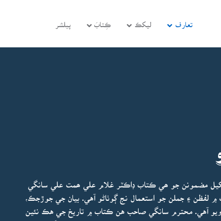
تعارف
ليکڪ
ڪِتابَ
پبلشر
کيل مضمونن جو ھي ڪتاب ڊاڪٽر غلام علي ھمت علي سانگي
 لفظن ۽ جملن جو استعمال نج ڳوٺاڻو آهي. بيان جي جوڙجڪ،
 ويو آهي. محترم سانگي صاحب هن ڪتاب ۾ تاريخ جي هڪ نئين