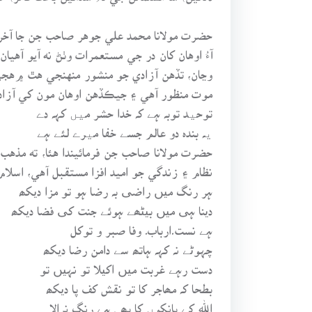
حضرت مولانا محمد علي جوهر صاحب جن جا آخري
آءُ اوهان کان در جي مستعمرات وٺڻ نه آيو آهيا
وڃان، تڏهن آزادي جو منشور منهنجي هٿ ۾هج
موت منظور آهي ۽ جيڪڏهن اوهان مون کي آزادي ن
توحید توبہ ہے کہ خدا حشر میں کہہ دے
یہ بندہ دو عالم جسے خفا میرے لئے ہے
حضرت مولانا صاحب جن فرمائيندا هئا، ته مذهب
نظام ۽ زندگي جو اميد افزا مستقبل آهي، اسلام
ہر رنگ میں راضی بہ رضا ہو تو مزا دیکھ
دینا ہی میں بیٹھے ہوئے جنت کی فضا دیکھ
ہے نست۔ارباب۔ وفا صبر و توکل
چہوٹے نہ کہہ ہاتھ سے دامن رضا دیکھ
دست رہے غربت میں اکیلا تو نہیں تو
بطحا کہ مھاجر کا تو نقش کف پا دیکھ
اللہ کے بانکوں کا بھی ہے رنگ نرالا