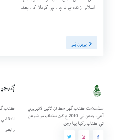
اسلام زندہ ہوتا ہے ہر کربلا کے بعد۔
پويون پَنو
ڳنڍجو
سنڌسلامت ڪتاب گهر ھڪ آن لائين لائبريري
ڪتاب گهر
آھي، جنھن تي 2010ع کان مختلف موضوعن
انتظامي 
تي ڪتاب رکيا پيا وڃن.
رابطو