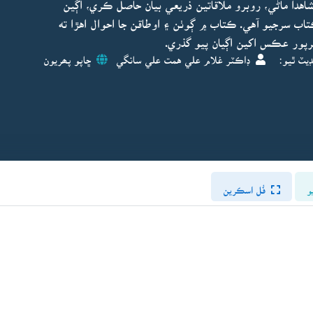
هدا ماڻي، روبرو ملاقاتين ذريعي بيان حاصل ڪري، اڳين
اب سرجيو آهي. ڪتاب ۾ ڳوٺن ۽ اوطاقن جا احوال اهڙا ته
ڀرپور عڪس اکين اڳيان پيو گذري.
ڊيٽ ٿيو:
ڊاڪٽر غلام علي همت علي سانگي
ڇاپو پھريون
و
فُل اسڪرين