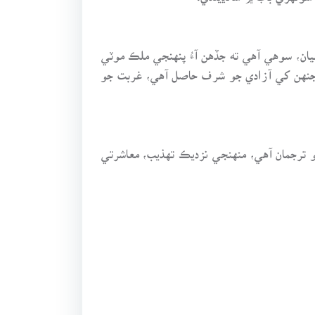
آهيان، سوهي آهي ته جڏهن آءُ پنهنجي ملڪ موٽي
جنهن کي آزادي جو شرف حاصل آهي، غربت جو
و ترجمان آهي، منهنجي نزديڪ تهذيب، معاشرتي