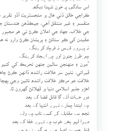
اس سادگی پہ خون شہدا دیکھ۔
ڪراچي خالق ڏني هال ۾ مئجسٽريٽ آڏو تقرير ڪ
منقسم ۽ غير منتقل آهي، جيڪڏهن هندستان ج
جي خلاف، جهاد جي اعلان ڪرڻ تي هو مجبور ٿ
عقيدن کي ڪو ستائڻ ۽ پريشان ڪرڻ وارو نه ه
نہ پیروی قیس نہ فرہاد کرینگے
ہم طرز جنون اور ہی ایجاد کرینگے
”مون ۽ منهنجن ساٿين جنهن تحريڪ کي کنيو آه
ڦيرائي، نئين سر خلافت راشده ڏانهن ڪرڻ چاه
خلافت جو مرڪز خلافت راشده تائين وڃي پهچ
اهڙو جذبو اسلامي دنيا ۾ ڦهلائڻ گهرون ٿا.
دور حیات آئے گا قاتل قضا کے بعد
ہے ابتدا ہمارے تیری انتہا کے بعد
تجھ سے مقابلے کی کسے تاب ہے ولے
میرا لہو بھی خوب ہے تیری خفا کے بعد
قتل حسین اصل میں مرگ یزید ہے