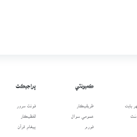
ڪميونٽي
پراجيڪٽ
 بابت
طريقيڪار
فونٽ سرور
سَٿ
عمومي سوال
لفظيڪار
فورم
پيغامِ قرآن