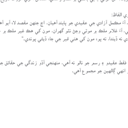
 الفاظ:
ن، آءُ مڪمل آزادي جي عقيدي جو پابند آهيان، اڄ جنهن مقصد لاءِ آيو 
ي، آءُ غلام ملڪ ۾ موٽي وڃڻ نٿو گهران، مون کي هڪ غير ملڪ ۾ 
ه ڏيندا، ته پوءِ مون کي هتي قبر جي جاءِ ڏيڻي پوندي.“
 فقط عقيدو ۽ رسم جو نالو نه آهي، منهنجي آڏو زندگي جي حقائق ج
 انهي ڳالهين جو مجموع آهي.