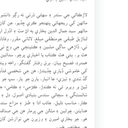
لاڙڪاڻي جي سندر ۽ سهڻي ڌرتي نه رڳو دانشور
ماڻهن کي ريجهائي پنهنجو ڪري ڇڏيو، جن کان
ماڻهو سيد جمال الدين بخاري به اڻ مٽ ۽ اڏول ا
تي، ڏاڙهي ساڳي مشين ۽ ڪئينچي جي وچ تي، ڪ
هٿ ۾، ٻئي هٿ ڪتاب يا اخباري پرچو، سدائين 
همدرد، فصيح بيان، برق رفتار گفتگو، راهه و
کي خاموشي ڏياري ڇڏيندڙ، هن جي شخصي قدآوري 
گڏ تندي ۽ تيزيءَ جا انبار، يارن جو يار، سڀ جو
ٿيڻ ۾ ويرم ئي نه ڪندڙ، ڪڙميءَ ۽ ڪاميءَ جو 
شائستگي ۽ سچائي سندس بنيادي اصول، دل ۽ ز
ڪار، مناسب دليل، جاذب ادا ۽ طنز ۽ مزاح سن
هدايتن، چوڻين ۽ مثالن جي ڀرمار هن جي صد
هو، جو بخاري اميرن ۽ وزيرن جي نوازشن 
جي مختصر خبر.