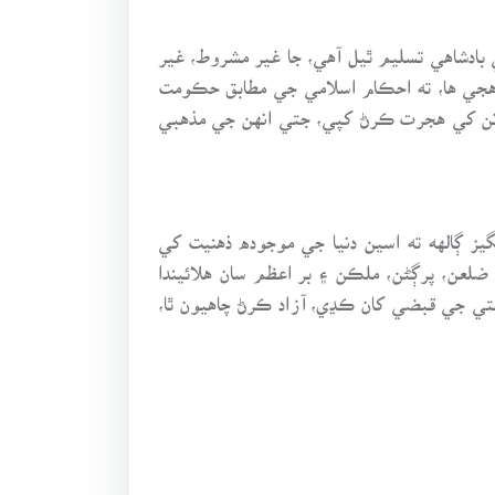
بادشاهي تسليم ٿيل آهي، جا غير مشروط، غير
هجي ها، ته احڪام اسلامي جي مطابق حڪومت
مانن کي هجرت ڪرڻ کپي، جتي انهن جي مذهبي
يز ڳالهه ته اسين دنيا جي موجوده ذهنيت کي
ضلعن، پرڳڻن، ملڪن ۽ بر اعظم سان هلائيندا
ي جي قبضي کان ڪڍي، آزاد ڪرڻ چاهيون ٿا،