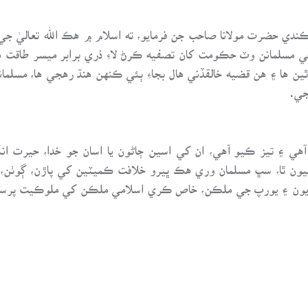
ندي حضرت مولانا صاحب جن فرمايو، ته اسلام ۾ هڪ الله تعاليٰ جي 
ي مسلمانن وٽ حڪومت کان تصفيه ڪرڻ لاءِ ذري برابر ميسر طاقت 
ين ها ۽ هن قضيه خالقڏني هال بجاءِ ٻئي ڪنهن هنڌ رهجي ها، مسل
جي.
ي ۽ تيز ڪيو آهي، ان کي اسين ڄاڻون يا اسان جو خدا، حيرت انگ
يون ٿا، سڀ مسلمان وري هڪ ڀيرو خلافت ڪميٽين کي پاڙن، ڳوٺن، 
ايون ۽ يورپ جي ملڪن، خاص ڪري اسلامي ملڪن کي ملوڪيت پرست