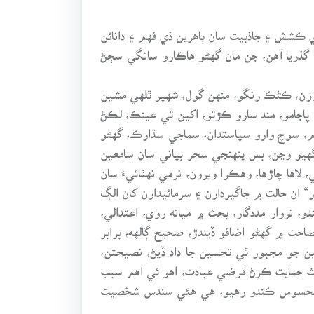
 ڪشش ۽ جاذبيت سان ٻاهرين ذي فهم ۽ دانائن
گذريا آهن، جن مان گهڻو هاڪارو سانگي سڄڻ
ي مقرر، وفادار وڪيل، پتري، هلڪي ڦلڪي قد ڪامت وارو اندازن 50 پائونڊن جو وزن، ڪڻڪ رنگو، منهن گول، شهپر ٿلهي مشين
اجامو، مند سارو ڪڙتو، اکين تي عينڪ، لڪڻ
لم، سوچ وارو سياستدان، سماجي سڌارڪ، گهڻو
گهيو وڃن، بس پنهنجي سحر بياني سان سامعين
اها چاڙها، وهڪرا ويرون، نرمي نهٺائيءَ سان
ار“ ان حالت ۾ جاگيردارن ۽ سرمائيدارن کان الڳ
، نروار مددگار، بحث ۾ ميانه روي، اعتدالي،
ت ۾ گهڻو اضافو ڏيندڙ، صحيح ڳالهه، برابر
ين جو مجبور ٿي تحسين جا داد ڏيڻ، نصيحتن،
ث حمايت ڪرڻ فرضي عبادت، اهو ئي اهم سبب
ن محسوس ڪندو رهيو، هي هئي سندس شخصيت