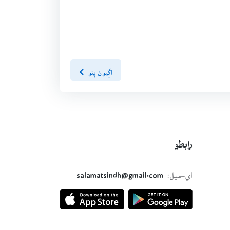
اڳيون پنو
رابطو
اي-ميل:
salamatsindh@gmail.com