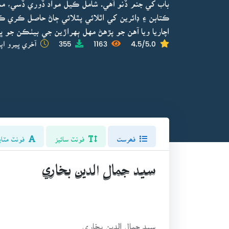
باب کي جنم ڏنو آهي. شامل ڪيل مواد ڏوري ڏسي، مشا
ڪتابن ۽ ڊائرين کي اٿلائي پٿلائي ڄاڻ حاصل ڪري ڪت
اچاريا ويا آهن جو پڙهڻ مهل ٻهراڙين جي بيٺڪن جو 
4.5/5.0
1163
355
آخري ڀيرو اپ
فھرست
فونٽ سائيز
فونٽ مٽاي
سيد جمال الدين بخاري
سيد جمال الدين بخاري