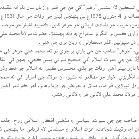
ي تسڪين لاءِ سندس ”رهبر“ کي هن جي قلم ۽ زبان سان نذرانه عق
اد ملهائڻ ۾ لکن ٿا:
من، حريت جو دلداده، قرباني جو جوهر قابل، ڪامريڊ اخبار جو موجد، خل
واري ڪيس ۾ انگريز سامراج جا ڏند ڀڃيندڙ، حضرت مولانا محمد علي ”
 دل نيپولين، قلم ميڪاولي ۽ زبان برق جي هئي.
، ”جوهر“ صاحب جن جي باري ۾ چوي ٿو ته، محمد علي جوهر کي چيم
ﷺ جن جي دعوت اسلام کي صحيح نموني پيش ڪجي، جنهن تي اتفاق
 تازو بيٺو آهي، وفات جو ٻڌي، محسوس ڪيم، ته اسلام جو هڪ وڏو ز
 انگريزي اخبار جو مطالعو نه ڪيو، ان مولانا جي اسرار کي نه س
ل نپوڙي، ظرافت، مذاق ۽ تعريض جو دريا وهايو، اهو ڪارنامو اخبار
انا محمد علي لاثاني هو ۽ لاثاني رهندو.
صاحب جن جي سيرت، سياسي ۽ مذهبي افڪار، اسلامي روح، جذب ايثار
 اڃا وڌيڪ شجاعت، عزت اسلام ۽ مسلمانن لاءِ قرباني جا پنهنجي 
، حريت، حق گوئي ۽ بي باڪي ۾ شمار رهندي، سندس آخري حروف تاريخ 