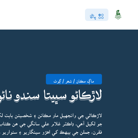
ڀاڱا
ماڳ مڪان / شھر / ڳوٺ
لاڙڪاڻو سڀيتا سندو ناڻو
لاڙڪاڻي جي وانجهيل ماو مڪانن ۽ شخصيتن بابت ل
جو لکيل آھي. ڊاڪٽر غلام علي سانگي جي ھن ڪتاب ۾
فقرن، جملن جي بيهڪ کي اهڙو سينگاريو ۽ سنواريو