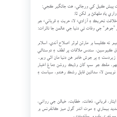
يدت پيش ڪيل کي ورجائي، هت جائگير ڪجي:
افت تحريڪ ۽ آزاديءَ لاءِ حريت ۽ قربانيءَ جو
جوهر“ جي وفات تي دنيا جي عالمن جا تاثرات:
 ته ڪليسا ۾ مارٽن لوٿر اصلاح آندي، اسلام
 ڪيوسين، سندس ملاقات پر لطف ۽ دوستاڻي
بردست ۽ پر جوش خادم هن دنيا مان اٿي ويو.
مجهو، ملڪ جو سڀ کان وڌيڪ روشن دماغ اخبار
 نويسن لاءِ سدائين قابل رشڪ رهندو، سياست ۽
، قرباني، ذهانت، خطابت، خيالن جي رواني،
شديد بيماري ۽ موت اندر گول ميز ڪانفرنس ۾
سونهري باب ۾ سانڍيندي.