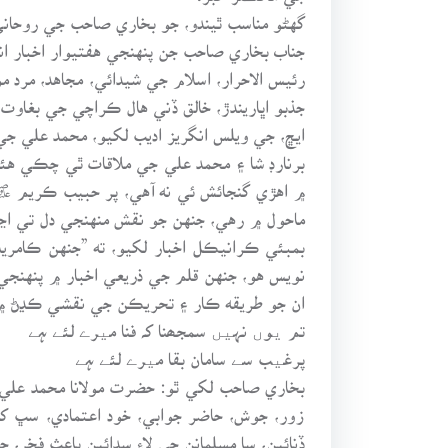
گهڻو مناسب ٿيندو، جو بخاري صاحب جي روحان
جناب بخاري صاحب جن پنهنجي هفتيوار اخبار انصاف ۾ 4 جنوري 1978ع تي پنهنجي ليڊر جي وفات جي سال 1931ع واري ي
رئيس الاحرار، اسلام جي شيدائي، مجاهد، مرد مو
جذبو اڀاريندڙ، خالق ڏني هال ڪراچي جي بغاوت 
ايڇ، جي ويلس انگريز اديب لکيو، محمد علي جي
برنارڊ شا ۽ محمد علي جي ملاقات ٿي چڪي هئي
۾ اهڙي گنجائش ئي نه آهي، پر حبيب ڪريم 
ماحول ۾ رهي، جنهن جو نقش منهنجي دل تي اڃا
بمبئي ڪرانيڪل اخبار لکيو، ته ”جنهن ڪامريڊ
نويس هو، جنهن قلم جي ذريعي اخبار ۾ پنهنجي د
ان جو طريقه ڪار ۽ تحريڪن جي نقشي ڪڍڻ ۾ مول
تم یوں نہیں سمجھنا کہ فنا میرے لئے ہے
پرغیب سے سامان بقا میرے لئے ہے
بخاري صاحب لکي ٿو: حضرت مولانا محمد علي 
زور، جوش، حاضر جوابي، خود اعتمادي، سڀ کان
ڏنائين، سا مسلمانن جي لاءِ سدائين باعث فخر