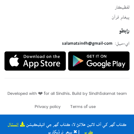
لفظيڪار
پيغامِ قرآن
رابطو
اي-ميل:
salamatsindh@gmail.com
Developed with ❤️ for all Sindhis. Build by
SindhSalamat
team
Privacy policy
Terms of use
ڪتاب گهر کي آف لائين ھلائڻ لاءِ ڪتاب گهر جي ائپليڪيشن
انسٽال
ڪريو
| ✖ ٻيھر نہ ڏيکاريو