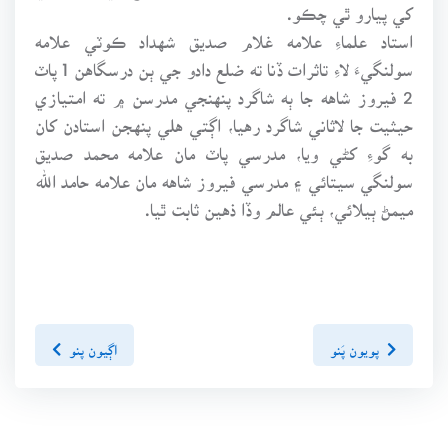
کي پيارو ٿي چڪو.
استاد علماءِ علامه غلام صديق شهداد ڪوٽي علامه
سولنگيءَ لاءِ تاثرات ڏنا ته ضلع دادو جي ٻن درسگاهن 1 پاٽ
2 فيروز شاهه جا ٻه شاگرد پنهنجي مدرسن ۾ ته امتيازي
حيثيت جا لاثاني شاگرد رهيا، اڳتي هلي پنهجن استادن کان
به گوءِ کڻي ويا، مدرسي پاٽ مان علامه محمد صديق
سولنگي سيتائي ۽ مدرسي فيروز شاهه مان علامه حامد الله
ميمڻ ٻيلائي، ٻئي عالم وڏا ذهين ثابت ٿيا.
پويون پَنو
اڳيون پنو