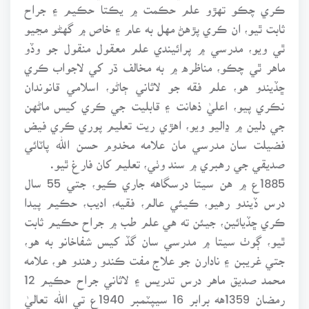
ڪري چڪو تهڙو علم حڪمت ۾ يڪتا حڪيم ۽ جراح
ثابت ٿيو، ان ڪري پڙهڻ مهل به عام ۽ خاص ۾ گهڻو مڃيو
ٿي ويو، مدرسي ۾ پرائيندي علم معقول منقول جو وڏو
ماهر ٿي چڪو، مناظره ۾ به مخالف ڌر کي لاجواب ڪري
ڇڏيندو هو، علم فقه جو لاثاني ڄاڻو، اسلامي قانوندان
نڪري پيو، اعليٰ ذهانت ۽ قابليت جي ڪري کيس ماڻهن
جي دلين ۾ ڍاليو ويو، اهڙي ريت تعليم پوري ڪري فيض
فضيلت سان مدرسي مان علامه مخدوم حسن الله پاٽائي
صديقي جي رهبري ۾ سند وٺي، تعليم کان فارغ ٿيو.
1885ع ۾ هن سيتا درسگاهه جاري ڪيو، جتي 55 سال
درس ڏيندو رهيو، ڪيئي عالم، فقيه، اديب، حڪيم پيدا
ڪري ڇڏيائين، جيئن ته هي علم طب ۾ جراح حڪيم ثابت
ٿيو، ڳوٺ سيتا ۾ مدرسي سان گڏ کيس شفاخانو به هو،
جتي غريبن ۽ نادارن جو علاج مفت ڪندو رهندو هو، علامه
محمد صديق ماهر درس تدريس ۽ لاثاني جراح حڪيم 12
رمضان 1359هه برابر 16 سيپٽمبر 1940ع تي الله تعاليٰ