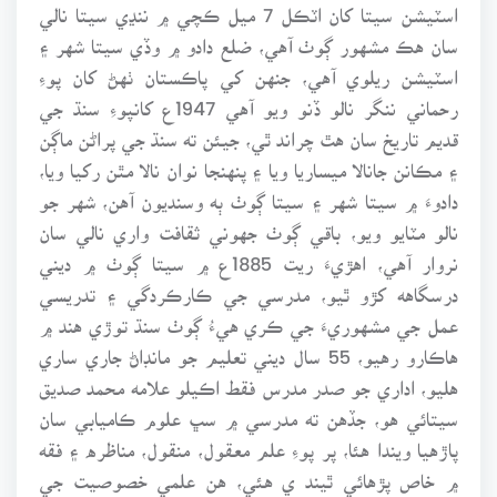
اسٽيشن سيتا کان اٽڪل 7 ميل ڪچي ۾ ننڍي سيتا نالي
سان هڪ مشهور ڳوٺ آهي، ضلع دادو ۾ وڏي سيتا شهر ۽
اسٽيشن ريلوي آهي، جنهن کي پاڪستان ٺهڻ کان پوءِ
رحماني ننگر نالو ڏنو ويو آهي 1947ع کانپوءِ سنڌ جي
قديم تاريخ سان هٿ چراند ٿي، جيئن ته سنڌ جي پراڻن ماڳن
۽ مڪانن جانالا ميساريا ويا ۽ پنهنجا نوان نالا مٿن رکيا ويا،
دادوءَ ۾ سيتا شهر ۽ سيتا ڳوٺ ٻه وسنديون آهن، شهر جو
نالو مٽايو ويو، باقي ڳوٺ جهوني ثقافت واري نالي سان
نروار آهي، اهڙيءَ ريت 1885ع ۾ سيتا ڳوٺ ۾ ديني
درسگاهه کڙو ٿيو، مدرسي جي ڪارڪردگي ۽ تدريسي
عمل جي مشهوريءَ جي ڪري هيءُ ڳوٺ سنڌ توڙي هند ۾
هاڪارو رهيو، 55 سال ديني تعليم جو مانڊاڻ جاري ساري
هليو، اداري جو صدر مدرس فقط اڪيلو علامه محمد صديق
سيتائي هو، جڏهن ته مدرسي ۾ سڀ علوم ڪاميابي سان
پاڙهيا ويندا هئا، پر پوءِ علم معقول، منقول، مناظره ۽ فقه
۾ خاص پڙهائي ٿيند ي هئي، هن علمي خصوصيت جي