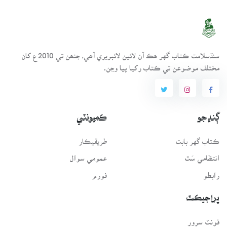
سنڌسلامت ڪتاب گهر ھڪ آن لائين لائبريري آھي، جنھن تي 2010ع کان
مختلف موضوعن تي ڪتاب رکيا پيا وڃن.
ڳنڍجو
ڪميونٽي
ڪتاب گهر بابت
طريقيڪار
انتظامي سَٿ
عمومي سوال
رابطو
فورم
پراجيڪٽ
فونٽ سرور