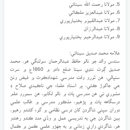
5. مولانا رحمت الله سيتائي
6. مولانا عبدالعزيز ملڪاڻي
7. مولانا عبدالقيوم بختيارپوري
8. مولانا عبدالرزاق
9. مولانا عبدالرحيم بختيارپوري
علامه محمد صديق سيتائي:
سندس والد جو نالو حافظ عبدالرحمان سولنگي هو، محمد
صديق ڳوٺ ننڍي سيتا ضلع دادو ۾ 1860ع ۾ سرت
سنڀالي، هن ٿورو وقت مدرسي شهدادڪوٽ ۾ فيض وٺڻ
جي جاکوڙ ڪئي، پر استاد علماءِ جي تاڪيدي صلاح ۽
مشوري تي هن مدرسي پاٽ ۾ نالو لکايو، هن سمورو علم
درسگاهه پاٽ ۾ پڙهيو، مذڪور مدرسي ۾ طالب علمي
دوران سڀني شاگردن کان درسي نظامي ۾ گوءِ کڻندو رهيو،
ٻين شاگردن جي به تدريسي عمل ۾ وڏي مدد ڪندو رهندو
هو، شاگردي واري زماني ۾ به جهڙو علمي ڪمن ۾ ڪمال