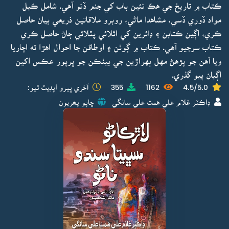
ڪتاب ۾ تاريخ جي هڪ نئين باب کي جنم ڏنو آهي. شامل ڪيل
مواد ڏوري ڏسي، مشاهدا ماڻي، روبرو ملاقاتين ذريعي بيان حاصل
ڪري، اڳين ڪتابن ۽ ڊائرين کي اٿلائي پٿلائي ڄاڻ حاصل ڪري
ڪتاب سرجيو آهي. ڪتاب ۾ ڳوٺن ۽ اوطاقن جا احوال اهڙا ته اچاريا
ويا آهن جو پڙهڻ مهل ٻهراڙين جي بيٺڪن جو ڀرپور عڪس اکين
اڳيان پيو گذري.
4.5/5.0
1162
355
آخري ڀيرو اپڊيٽ ٿيو:
ڊاڪٽر غلام علي همت علي سانگي
ڇاپو پھريون