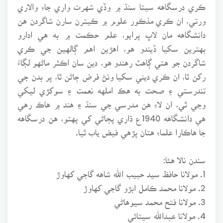
ڪري درسگاهه سيتا سنڌ ۾ وڏي شهرت واري جاءِ والاري
ورتي، ان ڪري مذڪور علوم ۾ ڪيترن سارن شاگردن هن
دانشگاهه مان لاڀ پرايو، علم حڪمت ۾ به هي ادارو
بهترين سکيا ڏيندو هو، اهڙين اهم ڳالهين جي ڪري
شاگردن جو هتي ڳاهٽ رهندو هو، دين سان اڪثر ماڻهو لڳاءُ
رکن ٿا، ان ڪري ديني سکيا وٺڻ فرض ڄاڻن ٿا، پر بدن جي
تندرستي ۽ صحت به هڪ املهه نعمت ۽ سوکڙي ليکي
وڃي ٿي، ان لاءِ هن مدرسي جي سنڌ ۽ هند ۾ هاڪ رهي
هي دانشگاهه 1940ع ڌاري پڄاڻي کي پهتو، هن درسگاهه
جا هاڪارا علماءِ هتان پڙهي فيض ياب ٿيا.
سندن نالا هئا:
1. مولانا حافظ سيد حبيب الله شاهه گاجي کهاوڙ
2. مولانا محمد ڪامل ابڙو گاجي کهاوڙ
3. مولانا فتح محمد سيوهاڻي
4. مولانا عبدالله سيتائي