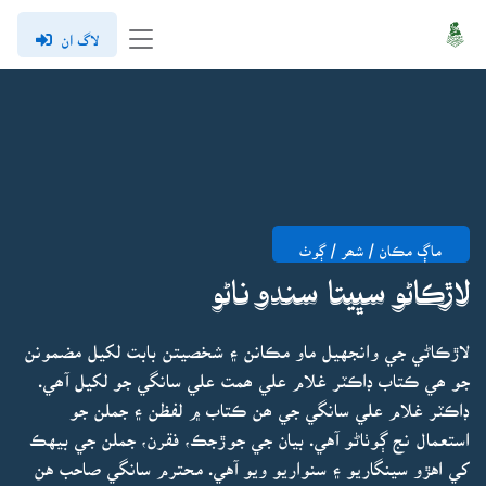
لاگ ان
ماڳ مڪان / شھر / ڳوٺ
لاڙڪاڻو سڀيتا سندو ناڻو
لاڙڪاڻي جي وانجهيل ماو مڪانن ۽ شخصيتن بابت لکيل مضمونن
جو ھي ڪتاب ڊاڪٽر غلام علي ھمت علي سانگي جو لکيل آھي.
ڊاڪٽر غلام علي سانگي جي ھن ڪتاب ۾ لفظن ۽ جملن جو
استعمال نج ڳوٺاڻو آهي. بيان جي جوڙجڪ، فقرن، جملن جي بيهڪ
کي اهڙو سينگاريو ۽ سنواريو ويو آهي. محترم سانگي صاحب هن