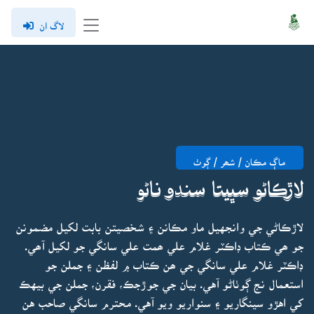
لاگ ان
ماڳ مڪان / شھر / ڳوٺ
لاڙڪاڻو سڀيتا سندو ناڻو
لاڙڪاڻي جي وانجهيل ماو مڪانن ۽ شخصيتن بابت لکيل مضمونن
جو ھي ڪتاب ڊاڪٽر غلام علي ھمت علي سانگي جو لکيل آھي.
ڊاڪٽر غلام علي سانگي جي ھن ڪتاب ۾ لفظن ۽ جملن جو
استعمال نج ڳوٺاڻو آهي. بيان جي جوڙجڪ، فقرن، جملن جي بيهڪ
کي اهڙو سينگاريو ۽ سنواريو ويو آهي. محترم سانگي صاحب هن