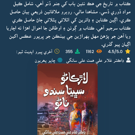
ڪتاب ۾ تاريخ جي هڪ نئين باب کي جنم ڏنو آهي. شامل ڪيل
مواد ڏوري ڏسي، مشاهدا ماڻي، روبرو ملاقاتين ذريعي بيان حاصل
ڪري، اڳين ڪتابن ۽ ڊائرين کي اٿلائي پٿلائي ڄاڻ حاصل ڪري
ڪتاب سرجيو آهي. ڪتاب ۾ ڳوٺن ۽ اوطاقن جا احوال اهڙا ته اچاريا
ويا آهن جو پڙهڻ مهل ٻهراڙين جي بيٺڪن جو ڀرپور عڪس اکين
اڳيان پيو گذري.
4.5/5.0
1162
355
آخري ڀيرو اپڊيٽ ٿيو:
ڊاڪٽر غلام علي همت علي سانگي
ڇاپو پھريون