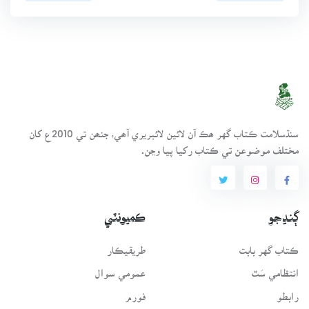
سنڌسلامت ڪتاب گهر ھڪ آن لائين لائبريري آھي، جنھن تي 2010ع کان
مختلف موضوعن تي ڪتاب رکيا پيا وڃن.
ڳنڍجو
ڪميونٽي
ڪتاب گهر بابت
طريقيڪار
انتظامي سَٿ
عمومي سوال
رابطو
فورم