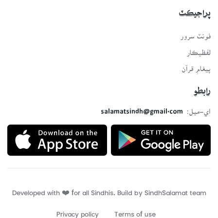
پراجيڪٽ
فونٽ سرور
لفظيڪار
پيغامِ قرآن
رابطو
اي-ميل:
salamatsindh@gmail.com
Developed with ❤️ for all Sindhis. Build by
SindhSalamat
team
Privacy policy
Terms of use