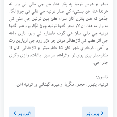
صفر ۽ عرس تونيا ٻه ڀائر هئا، جن جي مٿي تي وار نه
هوندا هئا، هن بستيءَ کي صفر تونيه جي نالي تي چوڻ لڳا،
جڏهن ته هنن ڀائرن کان سواءِ ڪن ٻين تونين جي مٿي تي
به وار نه هئا، ان لاءِ صفر گنجا تونيه چوڻ لڳا، پوءِ عام گنجا
تونيه جي نالي سان هي ڳوٺ هاڪارو ٿي ويو، ناري واهه
جي اتر ڪپ تي لاڙڪاڻو موئن جو دڙو روڊ جي اوڀارين وٽ
۾ آهي، ڏوڪري شهر کان 14 ڪلوميٽر ۽ لاڙڪاڻي کان 11
ڪلوميٽر پري پوي ٿو، وڻراهه، سرسبز، باغات، واڙي وکري
جام آهي.
ذاتيون:
تونيه، پنهور، حجم، مڱريا، وغيره گهڻائي ۾ تونيه آهن.
پويون پَنو
اڳيون پنو