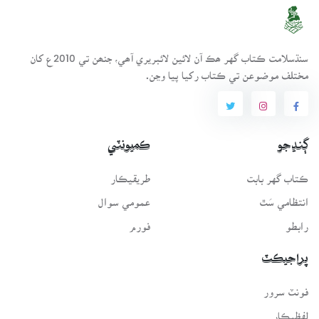
سنڌسلامت ڪتاب گهر ھڪ آن لائين لائبريري آھي، جنھن تي 2010ع کان
مختلف موضوعن تي ڪتاب رکيا پيا وڃن.
ڳنڍجو
ڪميونٽي
ڪتاب گهر بابت
طريقيڪار
انتظامي سَٿ
عمومي سوال
رابطو
فورم
پراجيڪٽ
فونٽ سرور
لفظيڪار