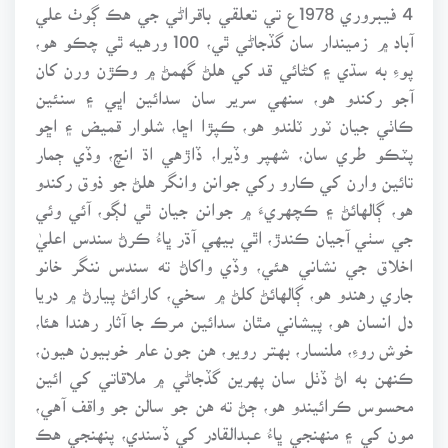
4 فيبروري 1978ع تي تعلقي باقراڻي جي هڪ ڳوٺ علي
آباد ۾ زميندار سان گڏجاڻي ٿي، 100 ورهيه ٿي چڪو هو،
پوءِ به سڌي ۽ کڻائي قد کي هلڻ گهمڻ ۾ وڪڙن ورن کان
آجو رکندو هو، سنهي سرير سان سدائين اڀي ۽ سنئين
ڪاٺي جيان ٽور ٽلندو هو، ڪپڙا اڇا، شلوار قميض ۽ اڇو
پٽڪو طري سان، شهپر وڏيرا، ڏاڙهي اڌ انچ، وڏي ڄمار
تائين وارن کي ڪارو رکي جوانن وانگر هلڻ جو ذوق رکندو
هو، ڳالهائڻ ۽ ڪچهريءَ ۾ جوانن جيان ٿي لڳو، آئي وئي
جي سٺي آجيان ڪندڙ، اٿي بيهي آڌر ڀاءُ ڪرڻ سندس اعليٰ
اخلاق جي نشاني هئي، وڏي واکاڻ ته سندس ننگر خانو
جاري رهندو هو، ڳالهائڻ کلڻ ۾ سخي، کارائڻ پيارڻ ۾ دريا
دل انسان هو، پيشاني مٿان سدائين مرڪ جا آثار رهندا هئا،
خوش روءِ، ملنسار، بهتر رويو، هن جون عام خوبيون هيون،
ڪنهن به اڻ ڏٺل سان پهرين گڏجاڻي ۾ ملاقاتي کي ائين
محسوس ڪرائيندو هو، ڄڻ ته هن جو سالن جو واقف آهي،
مون کي ۽ منهنجي ڀاءُ عبدالقادر کي ڏسندي، پنهنجي هڪ