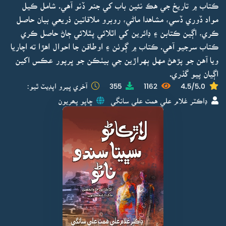
ڪتاب ۾ تاريخ جي هڪ نئين باب کي جنم ڏنو آهي. شامل ڪيل
مواد ڏوري ڏسي، مشاهدا ماڻي، روبرو ملاقاتين ذريعي بيان حاصل
ڪري، اڳين ڪتابن ۽ ڊائرين کي اٿلائي پٿلائي ڄاڻ حاصل ڪري
ڪتاب سرجيو آهي. ڪتاب ۾ ڳوٺن ۽ اوطاقن جا احوال اهڙا ته اچاريا
ويا آهن جو پڙهڻ مهل ٻهراڙين جي بيٺڪن جو ڀرپور عڪس اکين
اڳيان پيو گذري.
4.5/5.0
1162
355
آخري ڀيرو اپڊيٽ ٿيو:
ڊاڪٽر غلام علي همت علي سانگي
ڇاپو پھريون