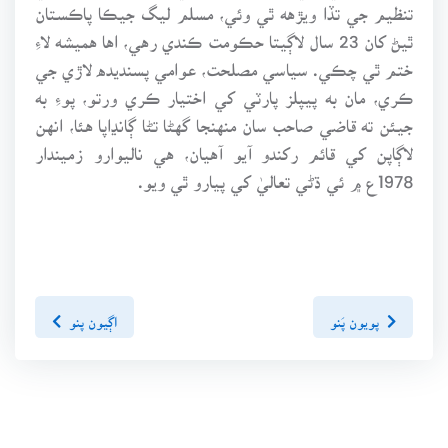
تنظيم جي تڏا ويڙهه ٿي وئي، مسلم ليگ جيڪا پاڪستان
ٿيڻ کان 23 سال لاڳيتا حڪومت ڪندي رهي، اها هميشه لاءِ
ختم ٿي چڪي. سياسي مصلحت، عوامي پسنديده لاڙي جي
ڪري، مان به پيپلز پارٽي کي اختيار ڪري ورتو، پوءِ به
جيئن ته قاضي صاحب سان منهنجا گهڻا تڻا ڳانڍاپا هئا، انهن
لاڳاپن کي قائم رکندو آيو آهيان، هي ناليوارو زميندار
1978ع ۾ ئي ڌڻي تعاليٰ کي پيارو ٿي ويو.
پويون پَنو
اڳيون پنو