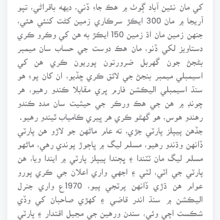
کي مان نئين آباد ڳوٺ ۾ هڪ جاءِ ڏني، ديهه باقراڻي، تپو
آريجا ۾ مان 300 ايڪڙ سرڪاري زمين کڻت کنئي هئي،
جنهن زمين مان اڌ زمين 150 ايڪڙ به هن کي وڪرو ڪري
دستاويز لکي ڏنو، مان هڪ دوست جي حساب سان ميمبر
بڻجڻ جون گهربل ضرورتون پوريون ڪري هن کي
اسيمبلي ميمبر بنجڻ جي لائق ڪري ڇڏيو، ان کان پوءِ هو
سنڌ اسيمبلي اليڪشن فارم ڀري مقابلا ڪندو رهيو، هر
چونڊ ۾ هن جي هڪ ورڪر جي حيثيت سان مدد ڪندو
رهندو هوس، هو گهڻو ڪري هر ڀيري ڪامياب ٿيندو رهيو.
جڏهن پيپلز پارٽي جڙي، ته عام ماڻهن جو لاڙو هن پارٽي
ڏانهن وڌندو رهيو، مسلم ليگ ۾ ڀاڄوڙ پوندي رهي، ماڻهو
مسلم ليگ مان ٽٽندا ۽ ڀڄندا پيپلز پارٽي ۾ ايندا ويا، هن
پارٽي جي اٽي، لٽي ۽ اجهي واري اعلان جي ڪري پورو
عوام هن ڌڙي ڏانهن پرٽجي پيو، 1970ع واري جنرل
اليڪشن ۾ سنڌ اندر قاضي ۽ کهڙي صاحبان کي وڏي
شڪست اچي وئي، سندن ورهين جي مڃيل اقتدار ۽ پارٽي