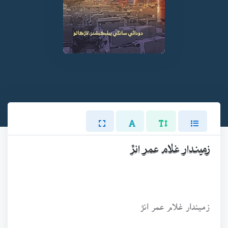
زميندار غلام عمر انڙ
زميندار غلام عمر انڙ