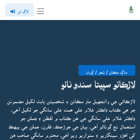
لاگ ان
ماڳ مڪان / شھر / ڳوٺ
لاڙڪاڻو سڀيتا سندو ناڻو
لاڙڪاڻي جي وانجهيل ماو مڪانن ۽ شخصيتن بابت لکيل مضمونن
جو ھي ڪتاب ڊاڪٽر غلام علي ھمت علي سانگي جو لکيل آھي.
ڊاڪٽر غلام علي سانگي جي ھن ڪتاب ۾ لفظن ۽ جملن جو
استعمال نج ڳوٺاڻو آهي. بيان جي جوڙجڪ، فقرن، جملن جي بيهڪ
کي اهڙو سينگاريو ۽ سنواريو ويو آهي. محترم سانگي صاحب هن