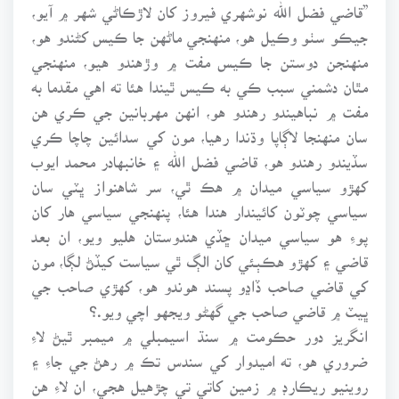
”قاضي فضل الله نوشهري فيروز کان لاڙڪاڻي شهر ۾ آيو،
جيڪو سٺو وڪيل هو، منهنجي ماڻهن جا ڪيس کڻندو هو،
منهنجن دوستن جا ڪيس مفت ۾ وڙهندو هيو، منهنجي
مٿان دشمني سبب ڪي به ڪيس ٿيندا هئا ته اهي مقدما به
مفت ۾ نباهيندو رهندو هو، انهن مهربانين جي ڪري هن
سان منهنجا لاڳاپا وڌندا رهيا، مون کي سدائين چاچا ڪري
سڏيندو رهندو هو، قاضي فضل الله ۽ خانبهادر محمد ايوب
کهڙو سياسي ميدان ۾ هڪ ٿي، سر شاهنواز ڀٽي سان
سياسي چوٽون کائيندار هندا هئا، پنهنجي سياسي هار کان
پوءِ هو سياسي ميدان ڇڏي هندوستان هليو ويو، ان بعد
قاضي ۽ کهڙو هڪٻئي کان الڳ ٿي سياست کيڏڻ لڳا، مون
کي قاضي صاحب ڏاڍو پسند هوندو هو، کهڙي صاحب جي
ڀيٽ ۾ قاضي صاحب جي گهڻو ويجهو اچي ويو.؟
انگريز دور حڪومت ۾ سنڌ اسيمبلي ۾ ميمبر ٿيڻ لاءِ
ضروري هو، ته اميدوار کي سندس تڪ ۾ رهڻ جي جاءِ ۽
روينيو ريڪارڊ ۾ زمين کاتي تي چڙهيل هجي، ان لاءِ هن