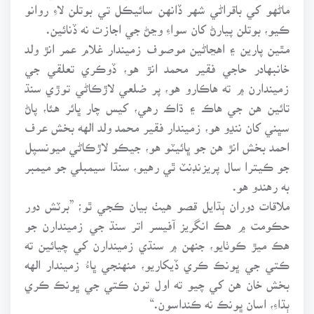
ماڻهو کي باقراڻي شهر ڏانهن سائيڪل تي بوتلن لاءِ روانو
ڪيو، بوتلن پيارڻ کان سواءِ وڃڻ جي اجازت نه ڏنائين.
مٿين پارين ۽ اهڃاڻين موصوف زميندار غلام عمر انڙ ولد
خانبهادر حاجي فقير محمد انڙ هو، ڏوڪري تعلقي جي
زميندارن ۾ ته هاڪارو هو، پر ضلعي لاڙڪاڻي توڙي سنڌ
تائين هن جي هاڪ ۽ ڌاڪ رهي، کيس چار ڀائر هئا، پاڻ
سڀني کان ننڍو هو، زميندار فقير محمد ولد الهه بخش عرف
احمد بخش انڙ هن جو ڀائيٽو هو، جيڪو لاڙڪاڻي ميونسپل
جو ڪيترا سال پريزنڊنٽ ٿي رهيو، سنڌا سيمبلي جو ميمبر
به رهندو هو.
ملاقات دوران ٻڌايل قصو هيٺ بيان ڪجي ٿو؛ ”برٽش دور
حڪومت ۾ هڪ انگريز آفيسر اتر سنڌ جي زميندارن جو
هڪ ميڙ ڪوٺايو، جنهن ۾ سنڌي زميندارن کي چيائين ته
ڪتي جي ڀونڪ ڪري ڏيکاريو، منهنجي ڀاءُ زميندار الهه
بخش خان هن کي چيو ته اول تون ڪتي جي ڀونڪ ڪري
ٻڌاءِ، اسان ڀونڪ نه ڪنداسون.“