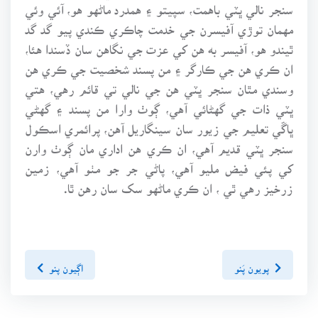
سنجر نالي ڀٽي باهمت، سپيتو ۽ همدرد ماڻهو هو، آئي وئي
مهمان توڙي آفيسرن جي خدمت چاڪري ڪندي پيو گد گد
ٿيندو هو، آفيسر به هن کي عزت جي نگاهن سان ڏسندا هئا،
ان ڪري هن جي ڪارگر ۽ من پسند شخصيت جي ڪري هن
وسندي مٿان سنجر ڀٽي هن جي نالي تي قائم رهي، هتي
ڀٽي ذات جي گهڻائي آهي، ڳوٺ وارا من پسند ۽ گهڻي
ڀاڱي تعليم جي زيور سان سينگاريل آهن، پرائمري اسڪول
سنجر ڀٽي قديم آهي، ان ڪري هن اداري مان ڳوٺ وارن
کي پئي فيض مليو آهي، پاڻي جر جو مٺو آهي، زمين
زرخيز رهي ٿي ، ان ڪري ماڻهو سک سان رهن ٿا.
پويون پَنو
اڳيون پنو