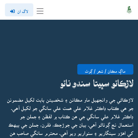
لاگ ان
ماڳ مڪان / شھر / ڳوٺ
لاڙڪاڻو سڀيتا سندو ناڻو
لاڙڪاڻي جي وانجهيل ماو مڪانن ۽ شخصيتن بابت لکيل مضمونن
جو ھي ڪتاب ڊاڪٽر غلام علي ھمت علي سانگي جو لکيل آھي.
ڊاڪٽر غلام علي سانگي جي ھن ڪتاب ۾ لفظن ۽ جملن جو
استعمال نج ڳوٺاڻو آهي. بيان جي جوڙجڪ، فقرن، جملن جي بيهڪ
کي اهڙو سينگاريو ۽ سنواريو ويو آهي. محترم سانگي صاحب هن