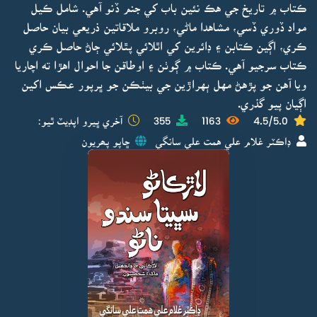
ڪتاب ۾ تاريخ جي هڪ نئين باب کي جنم ڏنو آهي. شامل ڪيل
مواد ڏوري ڏسي، مشاهدا ماڻي، روبرو ملاقاتين ذريعي بيان حاصل
ڪري، اڳين ڪتابن ۽ ڊائرين کي اٿلائي پٿلائي ڄاڻ حاصل ڪري
ڪتاب سرجيو آهي. ڪتاب ۾ ڳوٺن ۽ اوطاقن جا احوال اهڙا ته اچاريا
ويا آهن جو پڙهڻ مهل ٻهراڙين جي بيٺڪن جو ڀرپور عڪس اکين
اڳيان پيو گذري.
4.5/5.0
1163
355
آخري ڀيرو اپڊيٽ ٿيو:
ڊاڪٽر غلام علي همت علي سانگي
ڇاپو پھريون