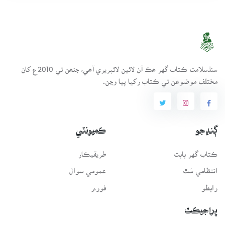
سنڌسلامت ڪتاب گهر ھڪ آن لائين لائبريري آھي، جنھن تي 2010ع کان
مختلف موضوعن تي ڪتاب رکيا پيا وڃن.
ڳنڍجو
ڪميونٽي
ڪتاب گهر بابت
طريقيڪار
انتظامي سَٿ
عمومي سوال
رابطو
فورم
پراجيڪٽ