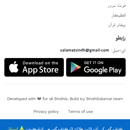
فونٽ سرور
لفظيڪار
پيغامِ قرآن
رابطو
اي-ميل:
salamatsindh@gmail.com
Developed with ❤️ for all Sindhis. Build by
SindhSalamat
team
Privacy policy
Terms of use
ڪتاب گهر کي آف لائين ھلائڻ لاءِ ڪتاب گهر جي ائپليڪيشن
انسٽال