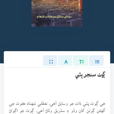
ڳوٺ سنجر ڀٽي
هي ڳوٺ ڀٽي ذات جو وسايل آهي، تعلقي شهداد ڪوٽ جي
گهڻن ڳوٺن کان وڏو ۽ سڌريل وٿاڻ آهي، ڳوٺ جو اڳواڻ