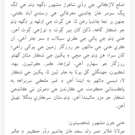
ضلع لاڙڪاڻي جي وڏي شاهوڙ مشهور ڊگهه ڍنڍ جي لڳ
ڀڳ سومر خان چانڊيي معرفاڻي هي وسندي آباد ڪئي،
جنهن ۾ نجا چانڊيا رهن ٿا، هن ڳوٺ جي اولهه ۾ ڊگهه ڍنڍ
جو شڪار گاهه، ڏکڻ کان ٻير ڳوٺ ۽ ٺوڙهي ڳوٺ آهن،
هتي ڍنڍ جي پاڻي جي ڪري سيلاب ۽ سم جام آهي، ان
ڪري هتي جي ماڻهن جو روزگار زمين جي پوکي راهيءَ
کان سواءِ هن ڍنڍ جي مڇي ۽ پکين جي شڪار مٿان گهڻو
روزگار جو سهارو آهي، لوڙهه، ڪم، ڪوڻيون، بهه،
ٽڪيون، جهنگلي گل ٻوٽا به جام ٿين ٿا، پکين جي شڪار
لاءِ ديسي ماڻهو به ايندا آهن ۽ غير ملڪي سربراهه به
پاڪستاني حڪومت جي ڪارندن جي دعوتن تي ڪانڍجي
شڪار جو مزو ماڻيندا آهن، ڍنڍ مٿان سرڪاري بنگلا ٺهيل
آهن.
هتي جون مشهور شخصيتون:
مولانا غلام عمر ولد سعد خان چانڊيو وڏو حڪيم ۽ عالم