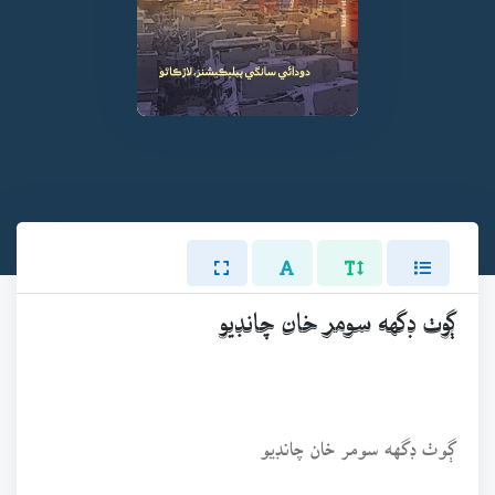
ڳوٺ ڊگهه سومر خان چانڊيو
ڳوٺ ڊگهه سومر خان چانڊيو