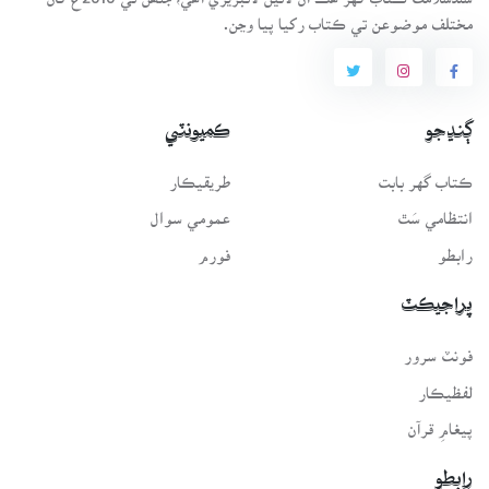
مختلف موضوعن تي ڪتاب رکيا پيا وڃن.
ڳنڍجو
ڪميونٽي
ڪتاب گهر بابت
طريقيڪار
انتظامي سَٿ
عمومي سوال
رابطو
فورم
پراجيڪٽ
فونٽ سرور
لفظيڪار
پيغامِ قرآن
رابطو