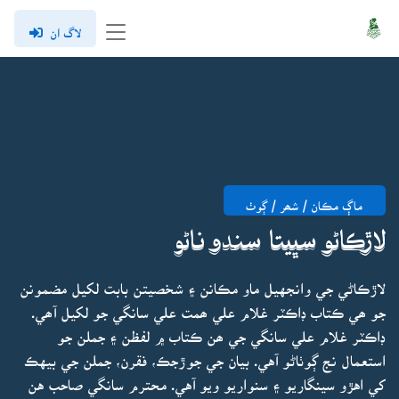
لاگ ان
ماڳ مڪان / شھر / ڳوٺ
لاڙڪاڻو سڀيتا سندو ناڻو
لاڙڪاڻي جي وانجهيل ماو مڪانن ۽ شخصيتن بابت لکيل مضمونن
جو ھي ڪتاب ڊاڪٽر غلام علي ھمت علي سانگي جو لکيل آھي.
ڊاڪٽر غلام علي سانگي جي ھن ڪتاب ۾ لفظن ۽ جملن جو
استعمال نج ڳوٺاڻو آهي. بيان جي جوڙجڪ، فقرن، جملن جي بيهڪ
کي اهڙو سينگاريو ۽ سنواريو ويو آهي. محترم سانگي صاحب هن