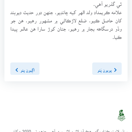
ٿي گذريو آهي.
علامه ڪريمداد ولد الهر کيه چانڊيو، جنهن دور حديث ديوبند
کان حاصل ڪيو، ضلع لاڙڪاڻي ۾ مشهور رهيو، هن جو
وڏو درسگاهه بجار ۾ رهيو، جتان کوڙ سارا هن عالم پيدا
ڪيا.
پويون پَنو
اڳيون پنو
سنڌسلامت ڪتاب گهر ھڪ آن لائين لائبريري آھي، جنھن تي 2010ع کان