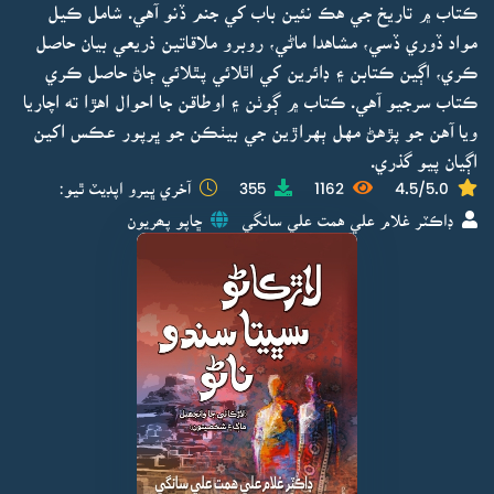
ڪتاب ۾ تاريخ جي هڪ نئين باب کي جنم ڏنو آهي. شامل ڪيل
مواد ڏوري ڏسي، مشاهدا ماڻي، روبرو ملاقاتين ذريعي بيان حاصل
ڪري، اڳين ڪتابن ۽ ڊائرين کي اٿلائي پٿلائي ڄاڻ حاصل ڪري
ڪتاب سرجيو آهي. ڪتاب ۾ ڳوٺن ۽ اوطاقن جا احوال اهڙا ته اچاريا
ويا آهن جو پڙهڻ مهل ٻهراڙين جي بيٺڪن جو ڀرپور عڪس اکين
اڳيان پيو گذري.
4.5/5.0
1162
355
آخري ڀيرو اپڊيٽ ٿيو:
ڊاڪٽر غلام علي همت علي سانگي
ڇاپو پھريون