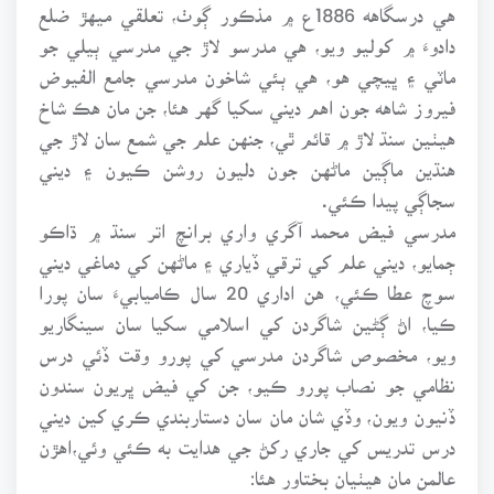
هي درسگاهه 1886ع ۾ مذڪور ڳوٺ، تعلقي ميهڙ ضلع
دادوءَ ۾ کوليو ويو، هي مدرسو لاڙ جي مدرسي ٻيلي جو
ماٽي ۽ ڀيچي هو، هي ٻئي شاخون مدرسي جامع الفيوض
فيروز شاهه جون اهم ديني سکيا گهر هئا، جن مان هڪ شاخ
هيٺين سنڌ لاڙ ۾ قائم ٿي، جنهن علم جي شمع سان لاڙ جي
هنڌين ماڳين ماڻهن جون دليون روشن ڪيون ۽ ديني
سجاڳي پيدا ڪئي.
مدرسي فيض محمد آگري واري برانچ اتر سنڌ ۾ ڌاڪو
ڄمايو، ديني علم کي ترقي ڏياري ۽ ماڻهن کي دماغي ديني
سوچ عطا ڪئي، هن اداري 20 سال ڪاميابيءَ سان پورا
ڪيا، اڻ ڳڻين شاگردن کي اسلامي سکيا سان سينگاريو
ويو، مخصوص شاگردن مدرسي کي پورو وقت ڏئي درس
نظامي جو نصاب پورو ڪيو، جن کي فيض ڀريون سندون
ڏنيون ويون، وڏي شان مان سان دستاربندي ڪري کين ديني
درس تدريس کي جاري رکڻ جي هدايت به ڪئي وئي،اهڙن
عالمن مان هيٺيان بختاور هئا: