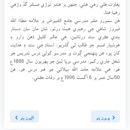
بغاوت هلي رهي هئي، جنهن ۾ هندو توڙي مسلم گڏ وڙهي
رهيا هئا.
هن سمورو علم مدرسي جامع الفيوض ۾ علامه عطاءُ الله
فيروز شاهي جي رهبري هيٺ ورتو، شان مان سان دستار
بندي ڪري سند ورتائين، هي عالم کليل ذهن وارو ۽
هوشيار قسم جو طالب ٿي گذريو، استاد جي سند ۽ هدايت
کان پوءِ هن پنهنجي ڳوٺ ۾ مدرسو کولي درس تدريس جو
شغل جاري رکيو، مدرسي برپا ٿيڻ جو پهريون سال 1886ع
هو، هي علامه حامد الله ٻيلائي جو هم درس هو، هن
50سال عمر ۾ 6 آگسٽ 1906ع ۾ وفات ڪئي.
پويون پَنو
اڳيون پنو