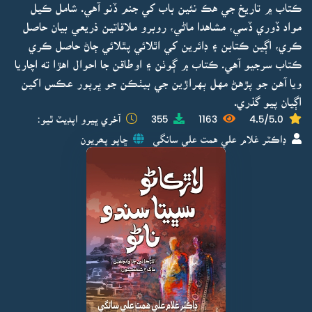
ڪتاب ۾ تاريخ جي هڪ نئين باب کي جنم ڏنو آهي. شامل ڪيل
مواد ڏوري ڏسي، مشاهدا ماڻي، روبرو ملاقاتين ذريعي بيان حاصل
ڪري، اڳين ڪتابن ۽ ڊائرين کي اٿلائي پٿلائي ڄاڻ حاصل ڪري
ڪتاب سرجيو آهي. ڪتاب ۾ ڳوٺن ۽ اوطاقن جا احوال اهڙا ته اچاريا
ويا آهن جو پڙهڻ مهل ٻهراڙين جي بيٺڪن جو ڀرپور عڪس اکين
اڳيان پيو گذري.
4.5/5.0
1163
355
آخري ڀيرو اپڊيٽ ٿيو:
ڊاڪٽر غلام علي همت علي سانگي
ڇاپو پھريون