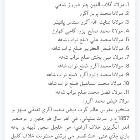
1. مولانا گلاب الدين چنو فيروز شاهي
2. مولانا محمد پريل آگرو
3. مولانا عنايت الله آگرو سندس ڀائيٽو
4. مولانا محمد صالح ابڙو، گاجي کهاوڙ
5. مولانا محمد علي ضلع نواب شاهه
6. مولانا فيض الڪريم ضلع نواب شاهه
7. مولانا نبي بخش ضلع نواب شاهه
8. مولانا محمد آگرو ضلع نواب شاهه
9. مولانا محمد دائود آگرو ضلع نواب شاهه
10. مولانا محمد اسماعيل ضلع نواب شاهه
11. مولانا فضل محمد ضلع نواب شاهه
مولانا فيض محمد آگرو:
مذڪور مدرس عالم ڳوٺ فيض محمد آگري تعلقي ميهڙ ۾
1857ع ۾ سرت سنڀالي، هي اهو سال هو جنهن ۾ برصغير
اندر انگريزن خلاف آزاديءَ جي هلچل سڄي ڏيهه ۾ باهه
ٻاري ڇڏي هئي، هڪ قسم جي برٽش حڪومت خلاف کليل