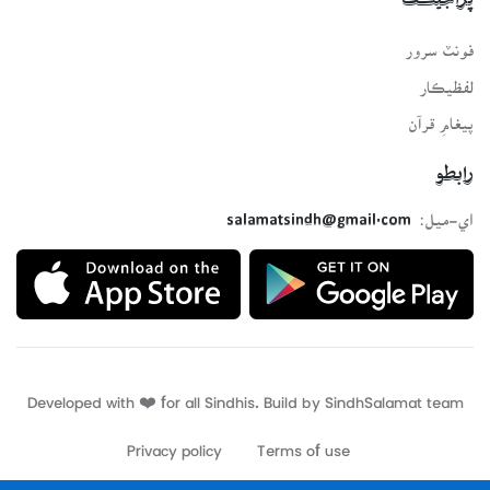
پراجيڪٽ
فونٽ سرور
لفظيڪار
پيغامِ قرآن
رابطو
اي-ميل:
salamatsindh@gmail.com
Developed with ❤️ for all Sindhis. Build by
SindhSalamat
team
Privacy policy
Terms of use