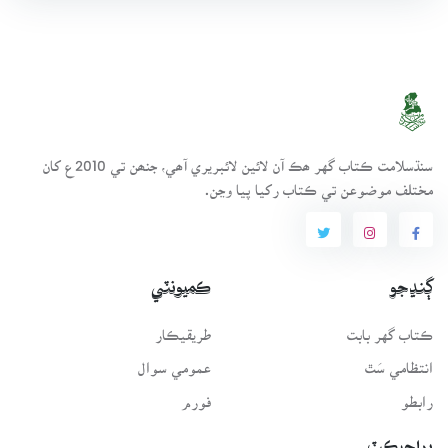
سنڌسلامت ڪتاب گهر ھڪ آن لائين لائبريري آھي، جنھن تي 2010ع کان
مختلف موضوعن تي ڪتاب رکيا پيا وڃن.
ڳنڍجو
ڪميونٽي
ڪتاب گهر بابت
طريقيڪار
انتظامي سَٿ
عمومي سوال
رابطو
فورم