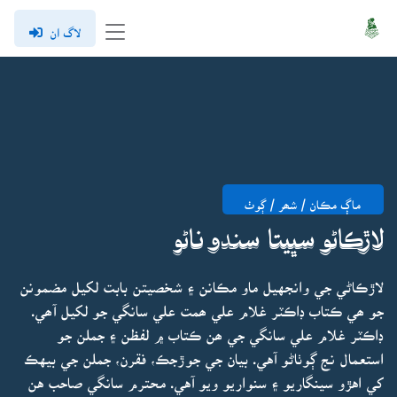
لاگ ان
ماڳ مڪان / شھر / ڳوٺ
لاڙڪاڻو سڀيتا سندو ناڻو
لاڙڪاڻي جي وانجهيل ماو مڪانن ۽ شخصيتن بابت لکيل مضمونن
جو ھي ڪتاب ڊاڪٽر غلام علي ھمت علي سانگي جو لکيل آھي.
ڊاڪٽر غلام علي سانگي جي ھن ڪتاب ۾ لفظن ۽ جملن جو
استعمال نج ڳوٺاڻو آهي. بيان جي جوڙجڪ، فقرن، جملن جي بيهڪ
کي اهڙو سينگاريو ۽ سنواريو ويو آهي. محترم سانگي صاحب هن