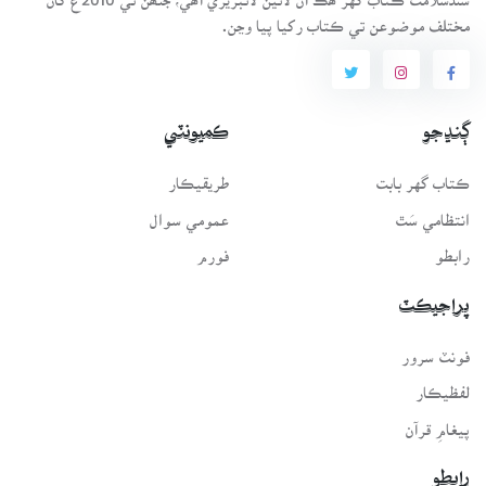
مختلف موضوعن تي ڪتاب رکيا پيا وڃن.
ڳنڍجو
ڪميونٽي
ڪتاب گهر بابت
طريقيڪار
انتظامي سَٿ
عمومي سوال
رابطو
فورم
پراجيڪٽ
فونٽ سرور
لفظيڪار
پيغامِ قرآن
رابطو