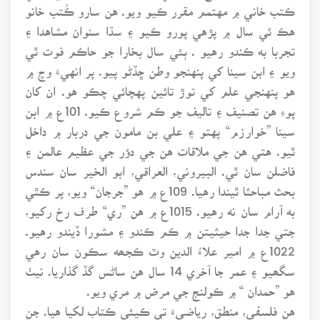
ڪتب خاني ۾ مهتمم مقرر ڪيو ويو. هن سارو ڪُتب خانو
هڪ ئي سال ۾ پڙهي پورو ڪيو ۽ سڌا سنوان مشاهدا ۽
تجربا به ڪندو رهيو . ٻئي سال بخارا جو حاڪم فوت ٿي
ويو ۽ ابن سينا کي پنهنجو وطن ڇڏڻو پيو. پر انهيءَ وچ ۾
هو پنهنجي علم کي توڙ تائين پهچائي چڪو هو. ان کان
پوءِ هن تصنيف ۽ تاليف جو ڪم شروع ڪيو. 101ع ۾ ابن
سينا ”خوارزم“ پهتو ۽ علي بن مامون جي دربار ۾ داخل
ٿيو. هتي هن جي ملاقات هن جي دؤر جي عظيم عالمن ۽
فاضلن سان ٿي. البيروني، العراقي، ابو الخير سان سندس
بحث مباحثا ٿيندا رهيا. 109ع ۾ هو ”جرجان“ ويو، پر ڪٿي
به آرام سان نه رهيو. 1015ع ۾ هن ”ري“ طرف رخ رکيو،
جتي جدا جدا حيثيتن ۾ ڪم ڪندو ۽ مشورا ڏيندو رهيو.
1022ع ۾ امير علاءُ الدين وٽ ڪجھه سڪون سان رهي
سگھيو ۽ عمر جا آخري 14 سال هن ساڻس گڏ گذاريا. نيٺ
هو ”حمدان “ ۾ ڪولنج جي مرض ۾ مري ويو.
هن فلسفي، منطق، رياضيءَ تي ڪيئي ڪتاب لکيا هيا. جن