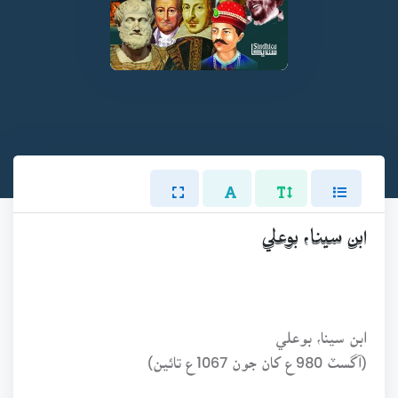
ابن سينا، بوعلي
ابن سينا، بوعلي
(آگسٽ 980ع کان جون 1067ع تائين)