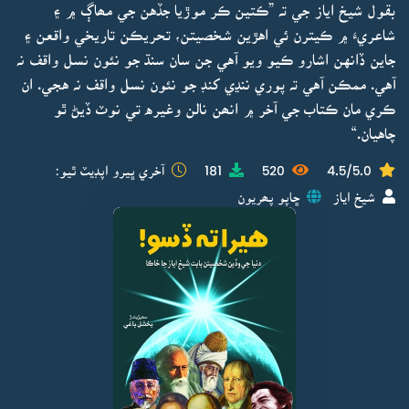
بقول شيخ اياز جي تہ ”ڪتين ڪر موڙيا جڏهن جي مھاڳ ۾ ۽
شاعريءَ ۾ ڪيترن ئي اهڙين شخصيتن، تحريڪن تاريخي واقعن ۽
جاين ڏانهن اشارو ڪيو ويو آهي جن سان سنڌ جو نئون نسل واقف نہ
آهي. ممڪن آهي تہ پوري ننڍي کنڊ جو نئون نسل واقف نہ هجي. ان
ڪري مان ڪتاب جي آخر ۾ انھن نالن وغيره تي نوٽ ڏيڻ ٿو
چاهيان.“
4.5/5.0
520
181
آخري ڀيرو اپڊيٽ ٿيو:
شيخ اياز
ڇاپو پھريون