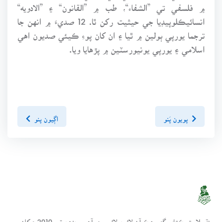
۾ فلسفي تي ”الشفاء“، طب ۾ ”القانون“ ۽ ”الادويه“
انسائيڪلوپيڊيا جي حيثيت رکن ٿا. 12 صديءَ ۾ انهن جا
ترجما يورپي ٻولين ۾ ٿيا ۽ ان کان پوءِ ڪيئي صديون اهي
اسلامي ۽ يورپي يونيورسٽين ۾ پڙهايا ويا.
پويون پَنو
اڳيون پنو
سنڌسلامت ڪتاب گهر ھڪ آن لائين لائبريري آھي، جنھن تي 2010ع کان