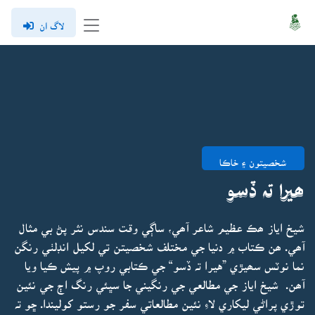
لاگ ان
شخصيتون ۽ خاڪا
ھيرا تہ ڏسو
شيخ اياز ھڪ عظيم شاعر آھي، ساڳي وقت سندس نثر پڻ بي مثال
آھي. ھن ڪتاب ۾ دنيا جي مختلف شخصيتن تي لکيل انڊلٺي رنگن
نما نوٽس سھيڙي ”هيرا تہ ڏسو“ جي ڪتابي روپ ۾ پيش ڪيا ويا
آھن. شيخ اياز جي مطالعي جي رنگيني جا سڀئي رنگ اڄ جي نئين
توڙي پراڻي ليکاري لاءِ نئين مطالعاتي سفر جو رستو کوليندا. ڇو تہ