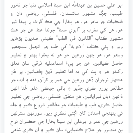
ابو علي حسين بن عبدالله ابن سينا اسلامي دنيا جو نامور
طبيب، جڳ مشهور سائنسدان، فلسفي، رياضي دان ۽
فلڪيات جو ماهر هو. هو بخارا جي هڪ ڳوٺ ۾ پيدا ٿيو
هو. هن کي مغرب ۾ ”ايوي سينا“ چوندا هئا. هن جو هڪ
مشهور ڪتاب ”القانون في الطب“ ڪيئي صديون پڙهايو
ويو ۽ ٻئي ڪتاب ”الادويه“ کي طب جو انجيل سمجھيو
ويندو هو. هو ڇهن ورهين جو هو ته بخارا پهتو ۽ تعليم
حاصل ڪيائين. هن جو پيءُ اسماعيليه فرقي سان تعلق
رکندو هو ۽ پٽ کي به اها تعليم ڏيڻ چاهيائين، پر هُن
هئڻهار نوجوان ڏهن ورهين جي عمر ۾ قرآن، فقه ۽ ادب جو
مطالعو پورو ڪري ڇڏيو ۽ باقي جيڪي علم هُئا انهن
ڏانهن ڌيان ڦيرايائين. هن منطق، فلسفي، رياضي جي تعليم
حاصل ڪري، طب ۽ طبعيات جو مطالعو شروع ڪيو ۽ جلد
ئي پنهنجي استادن کان اڳتي نڪري ويو. سورنهن سترنهن
ورهين جي عمر ۾ بوعلي ابن سينا بخارا جي حڪمران نوح
بن منصور جو علاج ڪاميابيءَ سان ڪيو ۽ ان ڪري شاهي