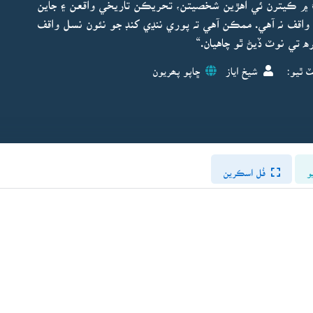
 ۾ ڪيترن ئي اهڙين شخصيتن، تحريڪن تاريخي واقعن ۽ جاين
واقف نہ آهي. ممڪن آهي تہ پوري ننڍي کنڊ جو نئون نسل واقف
 تي نوٽ ڏيڻ ٿو چاهيان.“
ٽ ٿيو:
شيخ اياز
ڇاپو پھريون
و
فُل اسڪرين