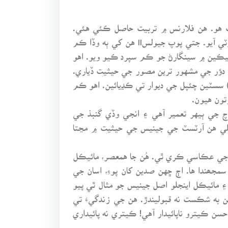
ت هو. هن فلارنس ۾ تربيت حاصل ڪئي هئي.
1446ع ۾ هو روم ويو اتي 1499ع ۾ پنهنجو شاهڪار Pieta سينٽ پيٽر تي مڪمل ڪيائين. 1501ع ۾ فلارنس موٽي آيو. جتي پوپ جيولسII هن کي ٻه وڏا ڪم
و مجسمو پنهنجي هٿ سان ٺاهي ۽ ٻيو هن کي سسٽين چئپل (Sistine Chapel) کي وئٽيڪين ۾ سينگارڻ جو ڪم سپرد ڪيو ويو. اهو
ي دؤر جي مشهور ترين مصور جي حيثيت ڏياري.
ھه وقت فلارنس ۾ 1516ع کان 1534ع تائين رهي وري روم موٽي آيو ۽ اتي پوئين فتوى (The last judgment) سسٽين چئپل جي ديوار تي ڪڍيائين. اهو ڪم
تون هيون.
جي ٻيهر تعمير آهي ۽ انجي وڏي گنبذ جي
کي پنهنجا همعصر تمام حيرت ۽ هيبت سان ڏسندا هيا. ليونارڊو ۽ ريفل (Raphel) سان ملي هن آرٽسٽ جي جينيس جي حيثيت ۾ مڃتا
اري ۾ قياس جي عڪاسي ڪري ٿي. هُن جا همعصر، مائيڪل
مجھندا ها. اڄ ڇهن صدين کان پوءِ، اسان جي
۽ مائيڪل اينجلو اصل جينيس جو مثال ٿي پيو
هن به شڪست نه قبوليندڙ. هن جي زندگيءَ تي
ن ڪيترو ناپائيدار آهي! ڪيتري نه پائيداري