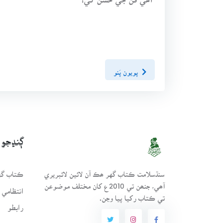
پويون پَنو
ڳنڍجو
سنڌسلامت ڪتاب گهر ھڪ آن لائين لائبريري
ڪتاب گهر
آھي، جنھن تي 2010ع کان مختلف موضوعن
انتظامي 
تي ڪتاب رکيا پيا وڃن.
رابطو