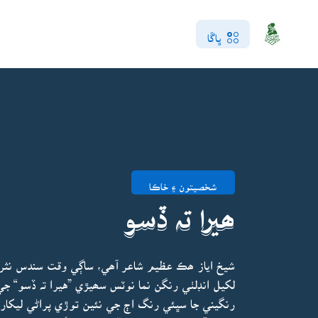
ڀاڱا
شخصيتون ۽ خاڪا
ھيرا تہ ڏسو
شيخ اياز ھڪ عظيم شاعر آھي، ساڳي وقت سندس نثر 
لکيل انڊلٺي رنگن نما نوٽس سھيڙي ”هيرا تہ ڏسو“ ج
رنگيني جا سڀئي رنگ اڄ جي نئين توڙي پراڻي ليکاري ل