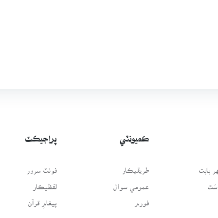
ڪميونٽي
پراجيڪٽ
 بابت
طريقيڪار
فونٽ سرور
سَٿ
عمومي سوال
لفظيڪار
فورم
پيغامِ قرآن