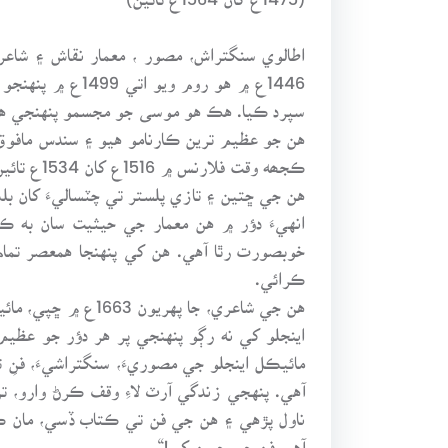
اطالوي سنگتراش، مصور ، معمار نقاش ۽ شا
هن جو عظيم ترين ڪارنامو هيو ۽ سندس مافوق 
هن جي ڇتين ۽ تازي پلستر تي چٽساليءَ کان ب
انهيءَ دؤر ۾ هن معمار جي حيثيت سان به
ڪرائي.
هن جي شاعري، جا 
اينجلو کي نه رڳو پنهنجي پر هر دؤر جو عظيم
مائيڪل اينجلو جي مصوريءَ، سنگتراشيءَ، فنِ
آهي. پنهجي زندگي آرٽ لاءِ وقف ڪرڻ وارو، ت
ناول پڙهي ۽ هن جي فن تي ڪتاب ڏسي، مان ڪڏه
آهي فن جي حسن کي!“