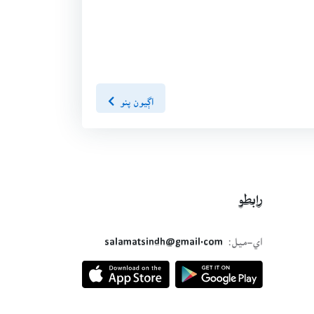
اڳيون پنو
رابطو
اي-ميل:
salamatsindh@gmail.com