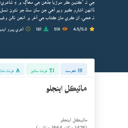
جي تہ ”ڪتين ڪر موڙيا جڏهن جي مھاڳ ۾ ۽ شاعريءَ
ڏانهن اشارو ڪيو ويو آهي جن سان سنڌ جو نئون نسل 
نہ هجي. ان ڪري مان ڪتاب جي آخر ۾ انھن نالن وغيره
4.5/5.0
519
181
آخري ڀيرو اپڊي
فھرست
فونٽ سائيز
فونٽ مٽاي
مائيڪل اينجلو
مائيڪل اينجلو
(1475ع کان 1564ع تائين)