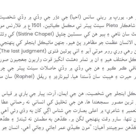
عر هو. يورپ ۾ ريني سانس (احيا) جي دؤر جي وڏي ۾ وڏي شخصي
سپرد ڪيا. هڪ هو موسى ج
الانسان عظمت جو مظاهرو پڻ هيو. جنهن مائيڪل اينجلو کي پنهنج
ڪج
لڪل مختلف هيو ۽ ان ۾ تمام دهشت انگيز قوت واريون جھجيون صور
 ڪافي ڪم ڪيو ۽ هن جي وڏي ۾ وڏي حاصلات سينٽ پيٽر جي چرچ 
خوبصورت رٿا آهي. هن 
پهريون 1663ع ۾ ڇپي، مائيڪل اينجلو جي شخصيت، هن جي ايمان، آرٽ، پيار جي ب
 ترين مصور سمجھندا ها. هن جي تخليق کي انساني نه رحماني عطا س
 تعمير ۽ شاعريءَ ۾ اعلى بصارت جي شناس اڳي کان به وڌي وئي آهي 
ن تنها، سارو وقت پنهنجي لگن ۾، ڪڏهن به مطمئن نه ٿيندڙ ۽ ڪڏ
ن سوچيندو آهيان: ”مون ڪيڏي عمر اجائي وڃائي آهي. انسان جو حس