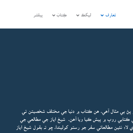
تعارف
ليکڪ
ڪِتابَ
پبلشر
پڻ بي مثال آھي. ھن ڪتاب ۾ دنيا جي مختلف شخصيتن تي
ي ڪتابي روپ ۾ پيش ڪيا ويا آھن. شيخ اياز جي مطالعي جي
اءِ نئين مطالعاتي سفر جو رستو کوليندا. ڇو تہ بقول شيخ اياز