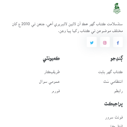
سنڌسلامت ڪتاب گهر ھڪ آن لائين لائبريري آھي، جنھن تي 2010ع کان
مختلف موضوعن تي ڪتاب رکيا پيا وڃن.
ڳنڍجو
ڪميونٽي
ڪتاب گهر بابت
طريقيڪار
انتظامي سَٿ
عمومي سوال
رابطو
فورم
پراجيڪٽ
فونٽ سرور
لفظيڪار