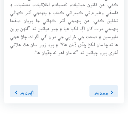
ڪئي. هن قانون حياتيات، نفسيات، اخلاقيات، معاشيات ۽
فلسفي وغيره تي ڪيترائي ڪتاب ۽ پنهنجي آتم ڪهاڻي
تخليق ڪئي. هن پنهنجي آتم ڪهاڻي جا پويان صفحا
پنهنجي موت کان اڳ لکيا هيا ۽ چيو هيائين ته: ”انهن پوين
مايوسين ۽ صحت جي خرابي جي مون کي اڳواٽ ڄاڻ هجي
ها ته ڇا مان لکڻ ڇڏي ڏيان ها؟“ ۽ پوءِ زور سان هٿ هلائي
آخري ڀيرو چيائين ته: ”نه مان اهو نه ڇڏيان ها“.
پويون پَنو
اڳيون پنو