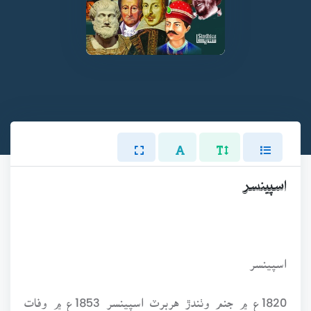
اسپينسر
اسپينسر
1820ع ۾ جنم وٺندڙ هربرٽ اسپينسر 1853ع ۾ وفات