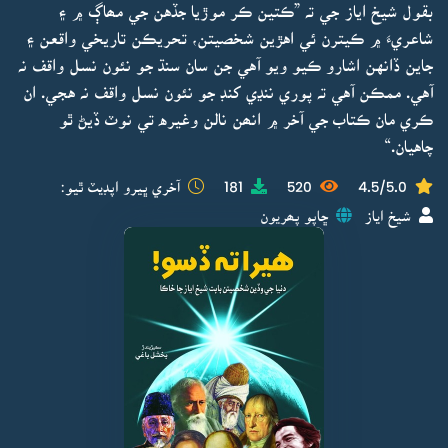
بقول شيخ اياز جي تہ ”ڪتين ڪر موڙيا جڏهن جي مھاڳ ۾ ۽
شاعريءَ ۾ ڪيترن ئي اهڙين شخصيتن، تحريڪن تاريخي واقعن ۽
جاين ڏانهن اشارو ڪيو ويو آهي جن سان سنڌ جو نئون نسل واقف نہ
آهي. ممڪن آهي تہ پوري ننڍي کنڊ جو نئون نسل واقف نہ هجي. ان
ڪري مان ڪتاب جي آخر ۾ انھن نالن وغيره تي نوٽ ڏيڻ ٿو
چاهيان.“
4.5/5.0
520
181
آخري ڀيرو اپڊيٽ ٿيو:
شيخ اياز
ڇاپو پھريون