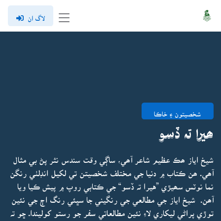
لاگ ان
شخصيتون ۽ خاڪا
ھيرا تہ ڏسو
شيخ اياز ھڪ عظيم شاعر آھي، ساڳي وقت سندس نثر پڻ بي مثال
آھي. ھن ڪتاب ۾ دنيا جي مختلف شخصيتن تي لکيل انڊلٺي رنگن
نما نوٽس سھيڙي ”هيرا تہ ڏسو“ جي ڪتابي روپ ۾ پيش ڪيا ويا
آھن. شيخ اياز جي مطالعي جي رنگيني جا سڀئي رنگ اڄ جي نئين
توڙي پراڻي ليکاري لاءِ نئين مطالعاتي سفر جو رستو کوليندا. ڇو تہ