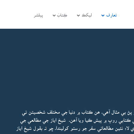
تعارف
ليکڪ
ڪِتابَ
پبلشر
پڻ بي مثال آھي. ھن ڪتاب ۾ دنيا جي مختلف شخصيتن تي
ي ڪتابي روپ ۾ پيش ڪيا ويا آھن. شيخ اياز جي مطالعي جي
اءِ نئين مطالعاتي سفر جو رستو کوليندا. ڇو تہ بقول شيخ اياز