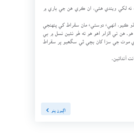
ات نه لکي ويندي هئي، ان ڪري هن جي باري ۾
و ڪيو، انهيءَ دوستيءَ مان سقراط کي پنهنجي
 کي هن خلاف ذاتي بغض هو. هن تي الزام اهو هو ته هُو نئين نسل ۾ بي
ي موت جي سزا کان بچي ٿي سگھيو پر سقراط
 آندائين.
اڳيون پنو