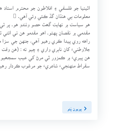
اٿينيا جو فلسفي ۽ افلاطون جو محترم استاد 
معلومات ٻي هنڌان گڏ ڪئي وئي آهي. 
هو سياست ۾ نهايت گھٽ حصو وٺندو هو. پر ٽي د
راهه روي پيدا ڪري رهيو آهي، جنهن جي سزا
جلاوطنيءَ کان نابري واري ۽ چيو ته : (هن وقت
هن پيريءَ ۾ ڪمزور ٿي مرڻ کي عيب سمجھيو. ا
سقراط منهنجيءَ شاعريءَ جو مرغوب ڪردار رهيو
پويون پَنو