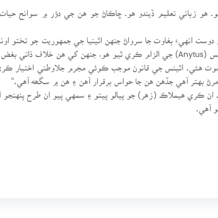
هو. هو زباني تعليم ڏيندو هو. ڇاڪاڻ جو هن جي دؤر ۾ سوانح حي
وست انهيءَ بغاوت جا سرواڻ جنهن اٿينيا جي جمهوريت جو تختو اونڌ
مقدمي ۾ نقصان پهتو. اهو مقدمو هن تي ائني ٽس (Anytus) جي الزام ڪري ٿيو هو، جنهن
 موت هئي. اٿينس جي قانون موجب ڪوئي مجرم جلاوطني اختيار ڪر
 مرڻ بهتر آهي جڏهن هن جا حواس برقرار آهن ۽ هن ۾ سگھه آهي.“
ن ڪري هيملاڪ (زهر) جو پيالو پيتو ۽ سمهي پيو ان طرح پنهنجو انت
 آهي.