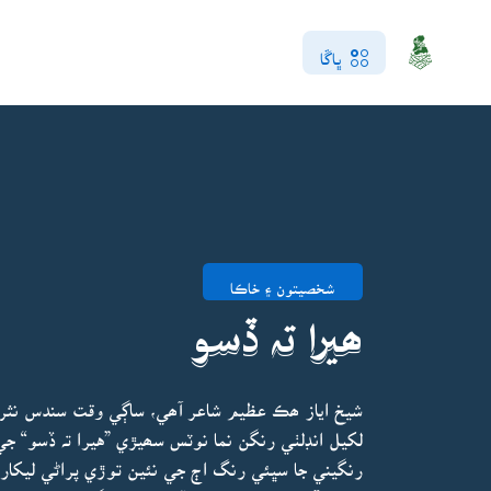
ڀاڱا
شخصيتون ۽ خاڪا
ھيرا تہ ڏسو
شيخ اياز ھڪ عظيم شاعر آھي، ساڳي وقت سندس نثر 
لکيل انڊلٺي رنگن نما نوٽس سھيڙي ”هيرا تہ ڏسو“ ج
رنگيني جا سڀئي رنگ اڄ جي نئين توڙي پراڻي ليکاري ل