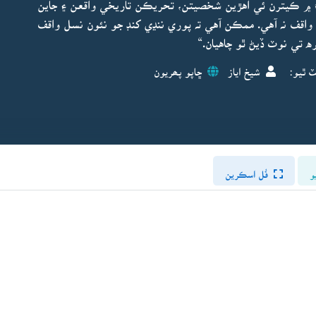
 ۾ ڪيترن ئي اهڙين شخصيتن، تحريڪن تاريخي واقعن ۽ جاين
واقف نہ آهي. ممڪن آهي تہ پوري ننڍي کنڊ جو نئون نسل واقف
 تي نوٽ ڏيڻ ٿو چاهيان.“
ٽ ٿيو:
شيخ اياز
ڇاپو پھريون
و
فُل اسڪرين