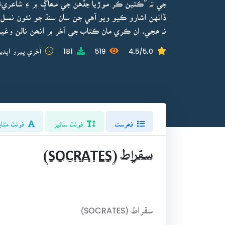
جي تہ ”ڪتين ڪر موڙيا جڏهن جي مھاڳ ۾ ۽ شاعريءَ
ڏانهن اشارو ڪيو ويو آهي جن سان سنڌ جو نئون نسل 
نہ هجي. ان ڪري مان ڪتاب جي آخر ۾ انھن نالن وغيره
4.5/5.0
519
181
آخري ڀيرو اپڊي
فھرست
فونٽ سائيز
فونٽ مٽاي
سقراط (SOCRATES)
سقراط (SOCRATES)