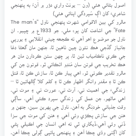
اصول بڻائي هئي (ون – يونٽ واري دؤر ۾ آنءُ به پنهنجي
شاعريءَ کان اڳ سُپردگي اپنائي هئي)
مالرو کي بين الاقوامي شهرت پنهنجي ناول “The man’s
Fate” جي اشاعت کان پوءِ ملي، جو 1933ع ۾ ڇپيو. ان
ناول جو موضوع اهو آهي ته ڪجھه چيني انقلابي ۽ يورپي
جانباز گڏجي هڪ نئون چين ٺاهين ٿا، جنهن مان گھڻا دغا
جي ڪري ناڪامياب ٿين ٿا، پر ڇهن ستن ڪردارن مان هر
هڪ تخريب جي قوتن سان مُنڊو اٽڪائي ٿو، قوتون جن کي
مالرو تقدير ڪوٺي ٿو، اهي پيار ڪن ٿا، سازش ڪن ٿا، قتل
ڪن ٿا ۽ مقدر وانگر اظهار ڪن ٿا ۽ کلم کلا ڳالهائين ٿا –
زندگيءَ جي اهميت تي، آرٽ تي، عورت تي ۽ موت تي.
اهي ماڻهو، جن عمل کي زندگي سپرد ڪئي آهي، ساڳي
وقت جذباتي خودنِگر به آهن. ناول جي پهرين سين، جنهن ۾
هنن جي سازش پڪڙي وئي آهي ۽ هنن کي موت جي سزا
ڏني وئي آهي،ڏيکاري ٿي ته اهي انسان جي اڪيلي پڻي
کان اڳتي وڌي چڪا آهن ۽ پنهنجي ڀائپي ڳولي چڪا آهن.