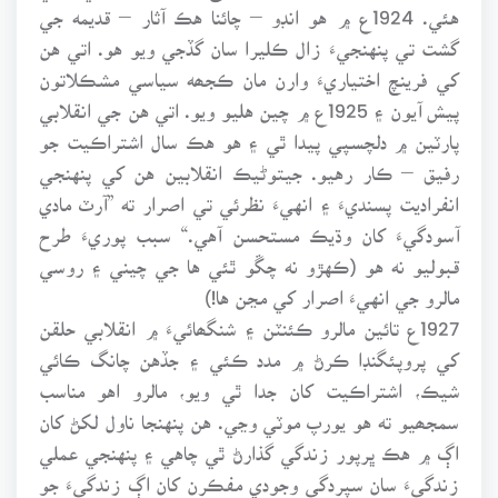
هئي. 1924ع ۾ هو انڊو – چائنا هڪ آثار – قديمه جي
گشت تي پنهنجيءَ زال ڪليرا سان گڏجي ويو هو. اتي هن
کي فرينچ اختياريءَ وارن مان ڪجھه سياسي مشڪلاتون
پيش آيون ۽ 1925ع ۾ چين هليو ويو. اتي هن جي انقلابي
پارٽين ۾ دلچسپي پيدا ٿي ۽ هو هڪ سال اشتراڪيت جو
رفيق – ڪار رهيو. جيتوڻيڪ انقلابين هن کي پنهنجي
انفراديت پسنديءَ ۽ انهيءَ نظرئي تي اصرار ته ”آرٽ مادي
آسودگيءَ کان وڌيڪ مستحسن آهي.“ سبب پوريءَ طرح
قبوليو نه هو (ڪهڙو نه چڱو ٿئي ها جي چيني ۽ روسي
مالرو جي انهيءَ اصرار کي مڃن ها!)
1927ع تائين مالرو ڪئنٽن ۽ شنگھائيءَ ۾ انقلابي حلقن
کي پروپئگنڊا ڪرڻ ۾ مدد ڪئي ۽ جڏهن چانگ ڪائي
شيڪ، اشتراڪيت کان جدا ٿي ويو، مالرو اهو مناسب
سمجھيو ته هو يورپ موٽي وڃي. هن پنهنجا ناول لکڻ کان
اڳ ۾ هڪ ڀرپور زندگي گذارڻ ٿي چاهي ۽ پنهنجي عملي
زندگيءَ سان سپردگي وجودي مفڪرن کان اڳ زندگيءَ جو