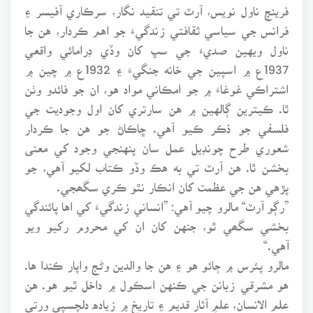
فرينچ ناول نويس، آرٽ تي تنقيد نگار، سرڪاري آفيسر ۽
فرانس جي سياسي ثقافتي زندگيءَ جو اهم ڪردار، هن جا
ناول ويهين صديءَ جي سڀ کان وڏي ڊرامائي واقعي
1937ع ۾ اسپين جي خانه جنگيءَ ۽ 1932ع ۾ چين ۾
اشتراڪي غوغاءَ ۾ جو امڪاني مواد هو، ان جو فائدو وٺن
ٿا. ڪيترين ڳالهين ۾ هن سارتري کان اول وجوديت جي
فلسفي جو ذڪر ڪيو آهي. ڇاڪاڻ جو هن جا ڪردار
شعوري طرح چونڊيل عمل سان پنهنجي وجود کي معنى
بخشن ٿا. هن آرٽ تي به هڪ وڏو ڪتاب لکيو آهي، جو
پڙهي هن جي عظمت کان انڪار نٿو ڪري سگھجي.
”رڳو آرٽ“ مالرو چيو آهي: ”انساني زندگيءَ کي اها پائندگي
بخشي سگھي ٿو، جنهن کان ان کي محروم رکيو ويو
آهي.“
مالرو پئرس ۾ ڄائو هو ۽ هن جا والدين وڻج واپار ڪندا ها.
هو مشرقي زبانن جي ڪنهن اسڪول ۾ داخل ٿيو هو. هن
علم الانسان، علمِ آثار قديم ۽ تاريخ ۾ زياده دلچسپي ورتي