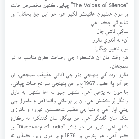
“The Voices of Silence” ڇپايو. ڪنهن مخصوص حالت
۾ مون هيٺيون هائيڪو لکيو هو، جو ”پن ڇڻ پڄاڻان“ ۾
شايع ٿي چڪو آهي:
ساڳي فاشي چال
آنءُ ته آندري مالرو
تون ناهين ڊيگال!
هن وقت مان ان هائيڪوءَ جي وضاحت ڪرڻ مناسب نه ٿو
سمجھان.
مالرو آرٽ کي پنهنجي دؤر جي آفاقي حقيقت سمجھي، ان
جو آدر ڀاءُ ڪيو. 1967ع ۾ هن پنهنجي سوانح حيات ڇپائي،
جا مون نه پڙهي آهي. ڪنهن چيو ته اها ڪنهن به ناول
وانگر پُر ڪشش آهي. ان ۾ ڊرامائي واقعا آهن ۽ ماحول جي
چٽي اُڀار آهي ۽ دنيا جي عظيم شخصيتن، نهروءَ ۽ مائوزي
تنگ سان گفتگو آهي. هن ڊيگال سان گفتگوءَ به رڪارڊ
ڪئي آهي. نهرو هن جو ذڪر “Discovery of India” ۾
ڪيو آهي. هو پئرس ۾ 1976ع ۾ مري ويو. ڪيڏي نه