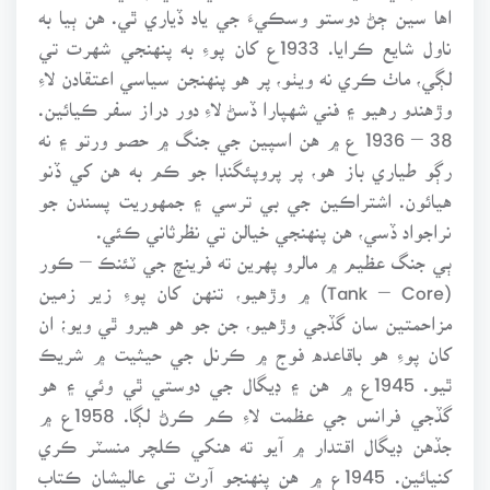
اها سين ڄڻ دوستو وسڪيءَ جي ياد ڏياري ٿي. هن ٻيا به
ناول شايع ڪرايا. 1933ع کان پوءِ به پنهنجي شهرت تي
لڳي، ماٺ ڪري نه ويٺو، پر هو پنهنجن سياسي اعتقادن لاءِ
وڙهندو رهيو ۽ فني شهپارا ڏسڻ لاءِ دور دراز سفر ڪيائين.
38 – 1936 ع ۾ هن اسپين جي جنگ ۾ حصو ورتو ۽ نه
رڳو طياري باز هو، پر پروپئگنڊا جو ڪم به هن کي ڏنو
هيائون. اشتراڪين جي بي ترسي ۽ جمهوريت پسندن جو
نراجواد ڏسي، هن پنهنجي خيالن تي نظرثاني ڪئي.
ٻي جنگ عظيم ۾ مالرو پهرين ته فرينچ جي ٽئنڪ – ڪور
(Tank – Core) ۾ وڙهيو، تنهن کان پوءِ زير زمين
مزاحمتين سان گڏجي وڙهيو، جن جو هو هيرو ٿي ويو؛ ان
کان پوءِ هو باقاعده فوج ۾ ڪرنل جي حيثيت ۾ شريڪ
ٿيو. 1945ع ۾ هن ۽ ڊيگال جي دوستي ٿي وئي ۽ هو
گڏجي فرانس جي عظمت لاءِ ڪم ڪرڻ لڳا. 1958ع ۾
جڏهن ڊيگال اقتدار ۾ آيو ته هنکي ڪلچر منسٽر ڪري
کنيائين. 1945ع ۾ هن پنهنجو آرٽ تي عاليشان ڪتاب