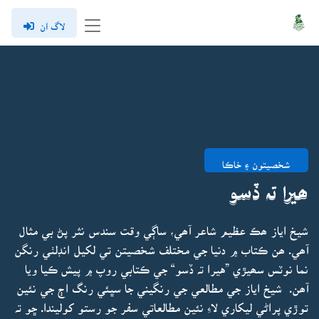
لاگ ان
شخصيتون ۽ خاڪا
ھيرا تہ ڏسو
شيخ اياز ھڪ عظيم شاعر آھي، ساڳي وقت سندس نثر پڻ بي مثال
آھي. ھن ڪتاب ۾ دنيا جي مختلف شخصيتن تي لکيل انڊلٺي رنگن
نما نوٽس سھيڙي ”هيرا تہ ڏسو“ جي ڪتابي روپ ۾ پيش ڪيا ويا
آھن. شيخ اياز جي مطالعي جي رنگيني جا سڀئي رنگ اڄ جي نئين
توڙي پراڻي ليکاري لاءِ نئين مطالعاتي سفر جو رستو کوليندا. ڇو تہ