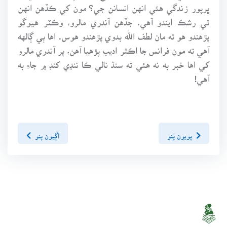
ڀرپور زندگي هئي انهن انسانن جي؟ مون کي ڪڏهن انهن
تي رشڪ ايندو آهي. جڏهن آندري مالرو، وڪٽر هيوگو
پڙهندو هو ته مان لطف الله بدوي پڙهندو هوس. اها ٻي ڳالهه
آهي ته مون فرانس جا اڪثر اديب پڙهيا آهن، پر آندري مالرو
کي اها خبر به نه هئي ته سنڌ نالي ڪا ننڍي کنڊ ۾ جاءِ به
آهي!
پويون پَنو
اڳيون پنو