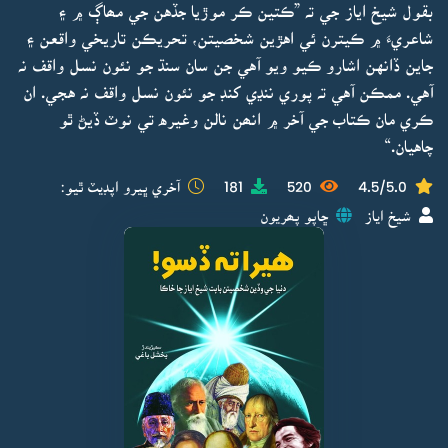
بقول شيخ اياز جي تہ ”ڪتين ڪر موڙيا جڏهن جي مھاڳ ۾ ۽
شاعريءَ ۾ ڪيترن ئي اهڙين شخصيتن، تحريڪن تاريخي واقعن ۽
جاين ڏانهن اشارو ڪيو ويو آهي جن سان سنڌ جو نئون نسل واقف نہ
آهي. ممڪن آهي تہ پوري ننڍي کنڊ جو نئون نسل واقف نہ هجي. ان
ڪري مان ڪتاب جي آخر ۾ انھن نالن وغيره تي نوٽ ڏيڻ ٿو
چاهيان.“
4.5/5.0
520
181
آخري ڀيرو اپڊيٽ ٿيو:
شيخ اياز
ڇاپو پھريون