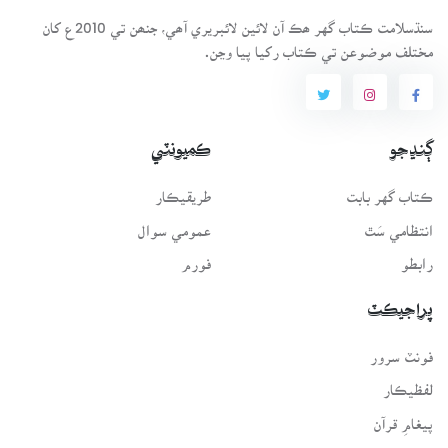
سنڌسلامت ڪتاب گهر ھڪ آن لائين لائبريري آھي، جنھن تي 2010ع کان
مختلف موضوعن تي ڪتاب رکيا پيا وڃن.
ڳنڍجو
ڪميونٽي
ڪتاب گهر بابت
طريقيڪار
انتظامي سَٿ
عمومي سوال
رابطو
فورم
پراجيڪٽ
فونٽ سرور
لفظيڪار
پيغامِ قرآن