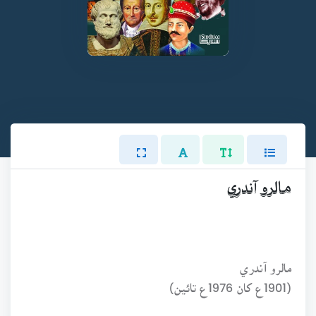
مالرو آندري
مالرو آندري
(1901ع کان 1976ع تائين)