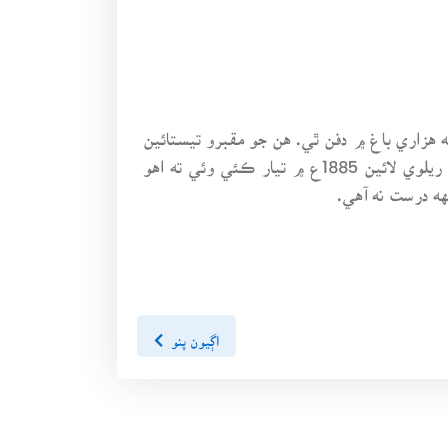
هزاري باغ ۾ دفن ٿي. هن جو مقبرو تيستائين
موجود هيو، جيستائين انگريز اتي حڪومت ڄمائي ويا. (سر سيد احمد خان – آثار الثنادين) جڏهن ”راجپوتانا – مالوا“ ريلوي لائين 1885ع ۾ تيار ڪئي وئي ته اهو
هه درست نه آهي.
اڳيون پنو