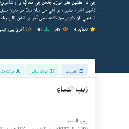
جي تہ ”ڪتين ڪر موڙيا جڏهن جي مھاڳ ۾ ۽ شاعريءَ
ڏانهن اشارو ڪيو ويو آهي جن سان سنڌ جو نئون نسل 
نہ هجي. ان ڪري مان ڪتاب جي آخر ۾ انھن نالن وغيره
4.5/5.0
519
181
آخري ڀيرو اپڊي
فھرست
فونٽ سائيز
فونٽ مٽاي
زيب النساءِ
زيب النساءِ
(10 شوال 1047هجري کان محرم 1114 هجري تائين)