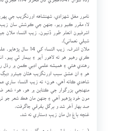
نامور مغل شهزادي، شهنشاهه اورنگزيب جي پهري
لاءِ مقرر ڪيو ويو، جنهن جي ڪوشش سان زيب ال
اشرفيون انعام طور ڏنيون. زيب النساءِ ملان 
شبلي نعماني).
ڪري رهيو هو ته لاهور آيو ۽ بيمار ٿي پيو. 
رهندي هئي ۽ هميشه علمي ادبي ڪمن ۾ رڌل ره
هو ۽ ان عشق سبب اورنگزيب هٿان جيئرو ديڳ ۾ 
منهنجي بزرگوار جي ڪتابن ۾ هو. هوءَ شعر ض
مون خود پڙهيو آهي ۽ جنهن مان هڪ شعر جو تر
صد بهار آخر شد و برگل بفرقي جاگرفت،
غنچه باغِ دل مان زيبِ دستاري نه شد.
(سوَ بهار پورا ٿي ويا ۽ هر گل پيشانيءَ تي جا