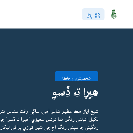
ڀاڱا
شخصيتون ۽ خاڪا
ھيرا تہ ڏسو
شيخ اياز ھڪ عظيم شاعر آھي، ساڳي وقت سندس نثر 
لکيل انڊلٺي رنگن نما نوٽس سھيڙي ”هيرا تہ ڏسو“ ج
رنگيني جا سڀئي رنگ اڄ جي نئين توڙي پراڻي ليکاري ل