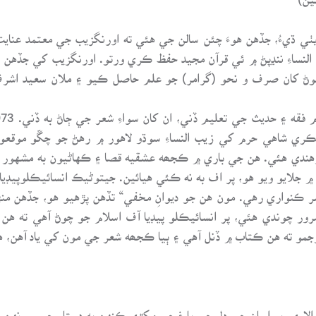
ٺي ڌيءُ، جڏهن هوءَ چئن سالن جي هئي ته اورنگزيب جي معتمد عنايت 
نساءِ ننڍپڻ ۾ ئي قرآن مجيد حفظ ڪري ورتو. اورنگزيب کي جڏهن اهو 
جيوڻ کان صرف و نحو (گرامر) جو علم حاصل ڪيو ۽ ملان سعيد اشرف م
انڪري شاهي حرم کي زيب النساءِ سوڌو لاهور ۾ رهڻ جو چڱو موقعو م
ندي هئي. هن جي باري ۾ ڪجھه عشقيه قصا ۽ ڪهاڻيون به مشهور آهن
جلايو ويو هو، پر اف به نه ڪئي هيائين. جيتوڻيڪ انسائيڪلوپيڊيا 
رور چوندي هئي، پر انسائيڪلو پيڊيا آف اسلام جو چوڻ آهي ته ه
جمو ته هن ڪتاب ۾ ڏنل آهي ۽ ٻيا ڪجھه شعر جي مون کي ياد آهن، ه
ءِ والاري، پر اسان جي دل جي باغ جي مکڙي ڪنهن به دستار جي سونهن ن