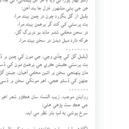
هن جي ٻئي مشهور غزل جا بند آهن:
بلبل از گل بگزرد چون در چمن بيند مرا،
بت پرستي کي کند گر برهمن بيند مرا،
در سحن مخفي شدم مانِد بو دربرگِ گل،
هرکه دارد ميل ديدن در سخن بيند مرا.
. . . . . . . .
(بلبل گل کي ڇڏي وڃي، جي مون کي چمن ۾ ڏ
بت پرستي ڪيئن ڪري جي برهمڻ مون کي ڏسي
مان پنهنجي سخن ۾ ائين مخفي آهيان، جيئن گل
جنهن کي ڏسڻو هجي، اهو مونکي سخن ۾ ڏسي!
. . . . . . .
روايتن موجب، زيب النساءِ سان هڪڙو شعر اهو
جي هڪ سٽ پڙهي هئي:
سرخ پوشي به لبِ بام نظر مي ايد.
(ڳاڙهي لباس واري ڪٽهڙي تي مون کي نظر اچ