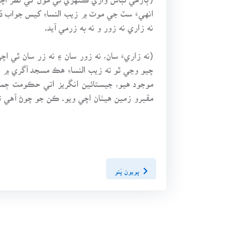
انهيءَ سٽ جي موٽ ۾ زيب النساءِ کيس جواب ڏن
نه زاري نه زور و نه به زرمي آيد.
(نه زاريءَ سان، نه زور سان ۽ نه زر سان ٿي اچ
چيو وڃي ٿو ته زيب النساءِ هڪ مسجد آگري ۾ 
مقبرو زمين هيٺان اچي ويو. ڪن جو چوڻ آهي ته 
پويون پَنو