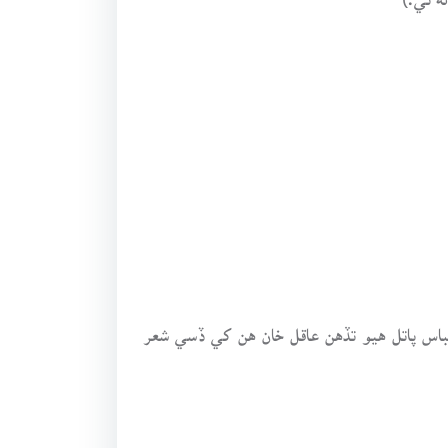
باس پاتل هيو تڏهن عاقل خان هن کي ڏسي شعر