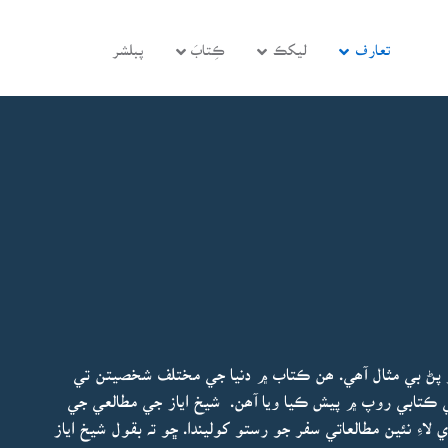
تعارف
ليکڪ
ڪِتابَ
پبلشر
پڻ بي مثال آھي. ھن ڪتاب ۾ دنيا جي مختلف شخصيتن تي
ي ڪتابي روپ ۾ پيش ڪيا ويا آھن. شيخ اياز جي مطالعي جي
اءِ نئين مطالعاتي سفر جو رستو کوليندا. ڇو تہ بقول شيخ اياز