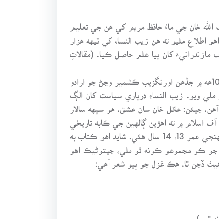
الله خان جي ماءُ حافظ مريم کي هن جي تعليم
اطلاع مليو ته هن زيب النساءِ کي ٽيهه هزار
ازندرانيءَ کان ٻيا علم حاصل ڪيا. (مقالاتِ
ملان اشرف، زيب النساءِ کي 14 سال پڙهايو. علم فقه ۽ حديث جي تعليم ڏني، ان کان سواءِ شعر جي ڄاڻ به ڏني. 1073هه ۾ جڏهن اورنگزيب ڪشمير وڃڻ جو ارادو
لي ويو. زيب النساءِ درٻاري سياست کان الڳ
. جيئن: عاقل خان سان عشق. هو سپهه سالار
آف اسلام ۾ ته اهڙين ڳالهين جي ڪابه تاريخي
شاهدي ڪانه آهي. هونءَ ته زيب النساءِ ساري عمر ڪنواري رهي. مون هن جو ديوانِ مخفي“ تڏهن پڙهيو هو، جڏهن منهنجي عمر 13، 14 سال هئي. شايد اهو ڪتاب به
ن جو ڪو مجموعو ڪونه ٿو ملي، جيتوڻيڪ اهو
يٺ ڏجن ٿا. هڪ غزل جو ٻيو شعر آهي:
ه ٿي.)