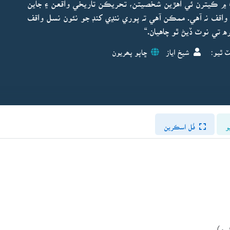
 ۾ ڪيترن ئي اهڙين شخصيتن، تحريڪن تاريخي واقعن ۽ جاين
واقف نہ آهي. ممڪن آهي تہ پوري ننڍي کنڊ جو نئون نسل واقف
 تي نوٽ ڏيڻ ٿو چاهيان.“
ٽ ٿيو:
شيخ اياز
ڇاپو پھريون
و
فُل اسڪرين