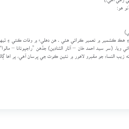
و هو:
ي)
۽ هڪ ڪشمير ۾ تعمير ڪرائي هئي . هن دهليءَ ۾ وفات ڪئي ۽ ٽيهه 
زيب النساءِ جو مقبرو لاهور ۾ نئين ڪوٽ جي ڀرسان آهي، پر اها ڳال