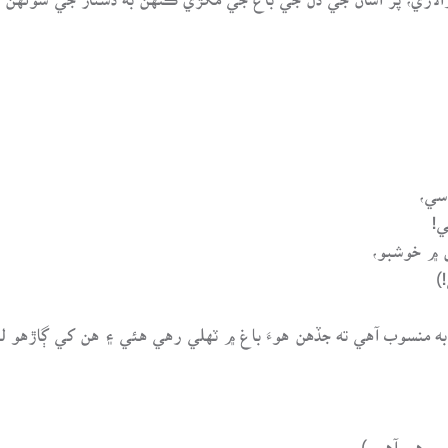
سي،
!
 ۾ خوشبو،
)
 به منسوب آهي ته جڏهن هوءَ باغ ۾ ٽهلي رهي هئي ۽ هن کي ڳاڙهو ل
ي رهي آهي.)