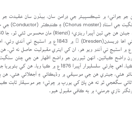
جو جوانيءَ ۾ شيڪسپيئر جي ڊرامن سان، بيدُون سان عقيدت جو اظه
”نڪاح“ 1933ع ۾ مڪ
Dutchman) جو، هن جو شاهڪار هيو ۽ 1843ع ۾ اسٽيج تي آندو ويو هو، ان کي ايتري مقبوليت 
ئو هئي، جيتري هن جي موسيقي ۾ وڌيڪائي ۽ اَجھلائي هئي. هن ٻيو
ئي سگھجي ٿو ته هن پاڻ کي يورپ ۾ چوٽيءَ جو موسيقار ثابت ڪيو 
ئگنر نازي جرمنيءَ ۾ به ڪافي مقبول هيو.