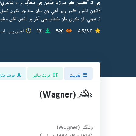
جي تہ ”ڪتين ڪر موڙيا جڏهن جي مھاڳ ۾ ۽ شاعريءَ
ڏانهن اشارو ڪيو ويو آهي جن سان سنڌ جو نئون نسل 
نہ هجي. ان ڪري مان ڪتاب جي آخر ۾ انھن نالن وغيره
4.5/5.0
520
181
آخري ڀيرو اپڊي
فھرست
فونٽ سائيز
فونٽ مٽاي
وئگنر (Wagner)
وئگنر (Wagner)
(1813ع کان 1883ع تائين)