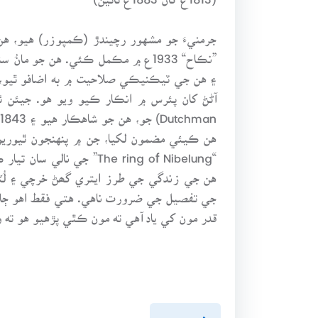
جرمنيءَ جو مشهور رچيندڙ (ڪمپوزر) هيو، هن 
هن جي زندگي جي طرز ايتري گھڻ خرچي ۽ لُٽا
جي تفصيل جي ضرورت ناهي. هتي فقط اهو ڄاڻا
قدر مون کي ياد آهي ته مون ڪٿي پڙهيو هو ته و
پويون پَنو