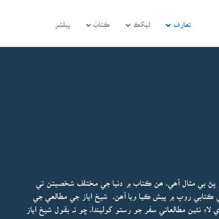
تعارف
ليکڪ
ڪِتابَ
پبلشر
پڻ بي مثال آھي. ھن ڪتاب ۾ دنيا جي مختلف شخصيتن تي
ي ڪتابي روپ ۾ پيش ڪيا ويا آھن. شيخ اياز جي مطالعي جي
اءِ نئين مطالعاتي سفر جو رستو کوليندا. ڇو تہ بقول شيخ اياز