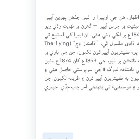
ار، هن جي اوپيرا ۾ ٿيو، جڏهن پهرين آپيرا
مل ڪئي. هن جو مانُ سنگيت جي استاد (Chorus master) ۽ ڪنڊڪٽر (Conductor) جي حيثيت ۾ جرمن آپيرا – گھرن ۾ نهايت وڌي ويو
۽ هن جي ٽيڪنيڪي صلاحيت ۾ به اضافو ٿيو، جيئن هن جي ٽين آپيرا رينزيءَ (Rienzi) مان محسوس ٿئي ٿو، جا 1840ع ۾ لکي وئي هئي. ان آپيرا کي اسٽيج تي
آڻڻ کان پئرس ۾ انڪار ڪيو ويو هو. جيئن ئي اها ڊريسڊن (Dresden) ۾ 1843ع ۾ اسٽيج تي آندي وئي، اها ڏاڍي مقبول ٿي. ”اڏامندڙ ڊچ“ (The flying
حاصل نه ٿي. هن پوءِ ڪيتريون آپيرائون لکيون، جن جي باري ۾
هن ڪيئي مضمون لکيا، جن ۾ پنهنجون ٿيوريون واضح ڪيائين. انهن ٿيورين جو واضح اظهار هن جي چئن سنگيت ناٽڪن ۾ ٿيو، جي 1853ع کان 1874ع تائين
“The ring of Nibelung” جي نالي سان تيار ڪيا. اهي چارئي سلسليوار آپيرا 1876ع ۾ ڪيا ويا. هن کي بئويريا جي بادشاهه لڊوگ II جي سرپرستي حاصل هئي ۽
ن به ڪيتريون آپيرائون ۽ طربيه لکيون، جن
۽ موسيقيءَ تي پنهنجي امر ڇاپ ڇڏي. جيتري
اڳيون پنو