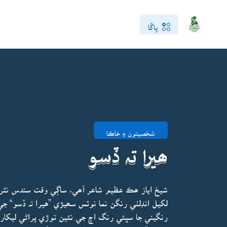
ڀاڱا
شخصيتون ۽ خاڪا
ھيرا تہ ڏسو
شيخ اياز ھڪ عظيم شاعر آھي، ساڳي وقت سندس نثر 
لکيل انڊلٺي رنگن نما نوٽس سھيڙي ”هيرا تہ ڏسو“ ج
رنگيني جا سڀئي رنگ اڄ جي نئين توڙي پراڻي ليکاري ل