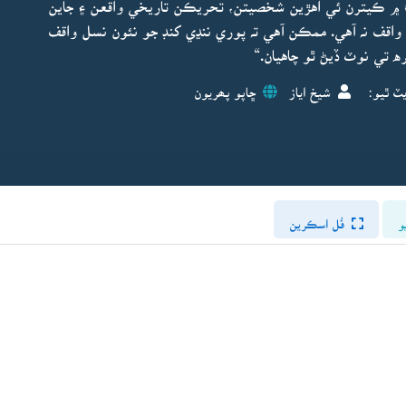
 ۾ ڪيترن ئي اهڙين شخصيتن، تحريڪن تاريخي واقعن ۽ جاين
واقف نہ آهي. ممڪن آهي تہ پوري ننڍي کنڊ جو نئون نسل واقف
 تي نوٽ ڏيڻ ٿو چاهيان.“
ٽ ٿيو:
شيخ اياز
ڇاپو پھريون
و
فُل اسڪرين