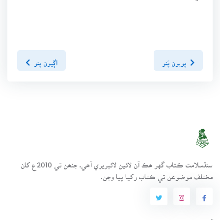
پويون پَنو
اڳيون پنو
سنڌسلامت ڪتاب گهر ھڪ آن لائين لائبريري آھي، جنھن تي 2010ع کان
مختلف موضوعن تي ڪتاب رکيا پيا وڃن.