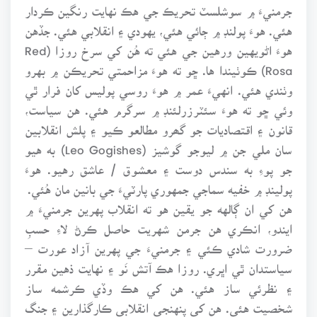
جرمنيءَ ۾ سوشلسٽ تحريڪ جي هڪ نهايت رنگين ڪردار
هئي. هوءَ پولنڊ ۾ ڄائي هئي، يهودي ۽ انقلابي هئي. جڏهن
هوءَ اڻويهين ورهين جي هئي ته هُن کي سرخ روزا (Red
Rosa) ڪوٺيندا ها. ڇو ته هوءَ مزاحمتي تحريڪن ۾ بهرو
وٺندي هئي. انهيءَ عمر ۾ هوءَ روسي پوليس کان فرار ٿي
وئي ڇو ته هوءَ سئٽرزرلئنڊ ۾ سرگرم هئي. هن سياست،
قانون ۽ اقتصاديات جو گھرو مطالعو ڪيو ۽ پلش انقلابين
سان ملي جن ۾ ليوجو گوشيز (Leo Gogishes) به هيو
جو پوءِ به سندس دوست ۽ معشوق / عاشق رهيو. هوءَ
پولينڊ ۾ خفيه سماجي جمهوري پارٽيءَ جي بانين مان هُئي.
هن کي ان ڳالهه جو يقين هو ته انقلاب پهرين جرمنيءَ ۾
ايندو، انڪري هن جرمن شهريت حاصل ڪرڻ لاءِ حسبِ
ضرورت شادي ڪئي ۽ جرمنيءَ جي پهرين آزاد عورت –
سياستدان ٿي اڀري. روزا هڪ آتش نَو ۽ نهايت ذهين مقرر
۽ نظرئي ساز هئي. هن کي هڪ وڏي ڪرشمه ساز
شخصيت هئي. هن کي پنهنجي انقلابي ڪارگذارين ۽ جنگ