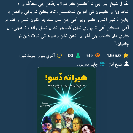
بقول شيخ اياز جي تہ ”ڪتين ڪر موڙيا جڏهن جي مھاڳ ۾ ۽
شاعريءَ ۾ ڪيترن ئي اهڙين شخصيتن، تحريڪن تاريخي واقعن ۽
جاين ڏانهن اشارو ڪيو ويو آهي جن سان سنڌ جو نئون نسل واقف نہ
آهي. ممڪن آهي تہ پوري ننڍي کنڊ جو نئون نسل واقف نہ هجي. ان
ڪري مان ڪتاب جي آخر ۾ انھن نالن وغيره تي نوٽ ڏيڻ ٿو
چاهيان.“
4.5/5.0
519
181
آخري ڀيرو اپڊيٽ ٿيو:
شيخ اياز
ڇاپو پھريون