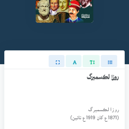
روزا لڪسمبرگ
روزا لڪسمبرگ
(1871ع کان 1919ع تائين)