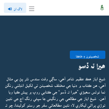
لاگ ان
شخصيتون ۽ خاڪا
ھيرا تہ ڏسو
شيخ اياز ھڪ عظيم شاعر آھي، ساڳي وقت سندس نثر پڻ بي مثال
آھي. ھن ڪتاب ۾ دنيا جي مختلف شخصيتن تي لکيل انڊلٺي رنگن
نما نوٽس سھيڙي ”هيرا تہ ڏسو“ جي ڪتابي روپ ۾ پيش ڪيا ويا
آھن. شيخ اياز جي مطالعي جي رنگيني جا سڀئي رنگ اڄ جي نئين
توڙي پراڻي ليکاري لاءِ نئين مطالعاتي سفر جو رستو کوليندا. ڇو تہ