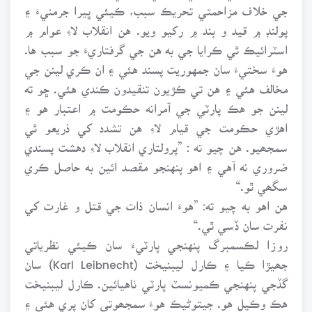
جي خلاف مزاحمتي تحريڪ سبب، ڪيئي ڀيرا جرمنيءَ ۽
پولنڊ ۾ قيد و بند ۾ رکيو ويو. هن انقلاب لاءِ عوام ۾
اسٽرائيڪ ٿي ڪرايا جي به هن جي گرفتاريءَ جو سبب ها.
هوءَ سختيءَ سان جمهوريت پسند هئي ۽ ان ڪري لينن جي
مخالف هئي ۽ هن تي ڪڙيون تنقيدون ڪندي هئي. ڇو ته
لينن جو هڪ پارٽي جي آمرانه حڪومت ۾ اعتبار هو ۽
اهڙي حڪومت جي قيام لاءِ هن تشدد کي ذريعو ٿي
سمجھيو. هن چيو ته : ”پرولتاري انقلاب لاءِ دهشت پسندي
ضروري نه آهي ۽ اهو پنهنجو مقصد ائين به حاصل ڪري
سگھي ٿو.“
هن اهو به چيو ته: ”هوءَ انسان ذات جي قتل و غارت کي
نفرت سان ڏسي ٿي.“
روزا لڪسمبرگ پنهنجي پارٽيءَ سان ڪيئي نظرياتي
جھيڙا ڪيا ۽ ڪارل ليبنيخت (Karl Leibnecht) سان
گڏجي پنهنجي ڪميونسٽ پارٽي ٺاهيائين. ڪارل ليبنيخت
هڪ وڪيل هو. جيتوڻيڪ هوءَ سمجھوتي کان پري هئي ۽