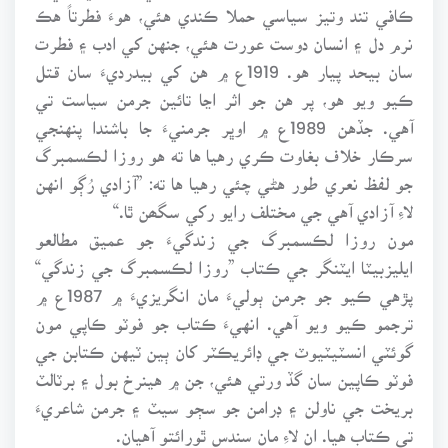
ڪافي تند وتيز سياسي حملا ڪندي هئي، هوءَ فطرتاً هڪ
نرم دل ۽ انسان دوست عورت هئي، جنهن کي ادب ۽ فطرت
سان بيحد پيار هو. 1919ع ۾ هن کي بيدرديءَ سان قتل
ڪيو ويو هو، پر هن جو اثر اڃا تائين جرمن سياست تي
آهي. جڏهن 1989ع ۾ اوڀر جرمنيءَ جا باشندا پنهنجي
سرڪار خلاف بغاوت ڪري رهيا ها ته هو روزا لڪسمبرگ
جو لفظ نعري طور هڻي چئي رهيا ها ته: ”آزادي رُڳو انهن
لاءِ آزادي آهي جي مختلف رايو رکي سگھن ٿا.“
مون روزا لڪسمبرگ جي زندگيءَ جو عميق مطالعو
ايليزبيٽا ايٽنگر جي ڪتاب ”روزا لڪسمبرگ جي زندگي“
پڙهي ڪيو جو جرمن ٻوليءَ مان انگريزيءَ ۾ 1987ع ۾
ترجمو ڪيو ويو آهي. انهيءَ ڪتاب جو فوٽو ڪاپي مون
گوئٽي انسٽيٽيوٽ جي ڊائريڪٽر کان ٻين ٽيهن ڪتابن جي
فوٽو ڪاپين سان گڏ ورتي هئي، جن ۾ هينرخ بول ۽ برٽالٽ
بريخت جي ناولن ۽ ڊرامن جو سڄو سيٽ ۽ جرمن شاعريءَ
تي ڪتاب هيا. ان لاءِ مان سندس ٿورائتو آهيان.