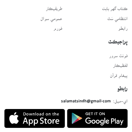
ڪتاب گهر بابت
طريقيڪار
انتظامي سَٿ
عمومي سوال
رابطو
فورم
پراجيڪٽ
فونٽ سرور
لفظيڪار
پيغامِ قرآن
رابطو
اي-ميل:
salamatsindh@gmail.com