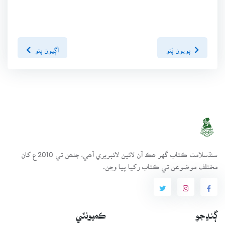
پويون پَنو
اڳيون پنو
سنڌسلامت ڪتاب گهر ھڪ آن لائين لائبريري آھي، جنھن تي 2010ع کان
مختلف موضوعن تي ڪتاب رکيا پيا وڃن.
ڳنڍجو
ڪميونٽي