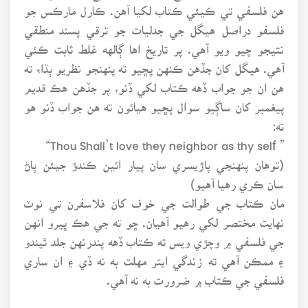
هن فلسفي تي ڪيئي ڪتاب لکيا آهن. ڪارل مارڪس جو
فلسفو دراصل هيگل جي جدليات جو ترقي پسند منطقي
نتيجو چيو ويو آهي. پر تاريخ اها ڳالهه غلط ثابت ڪئي
آهي. هيگل کان جڏهن ڪنهن پڇيو ته پنهنجو نظريو ٻڌاءِ ته
هن ان جو جواب ڏهه ڪتاب لکي ڏنو، پر جڏهن هڪ قديم
پيغمبر کان ساڳيو سوال پڇيو هيائون ته هن جواب ڏنو هو
ته:
” Thou Shall’t love they neighbor as thy self“
(توهان پنهنجي پاڙيسري سان پيار ائين ڪندؤ جيئن پاڻ
سان ڪري رهيا آهيو)
مان ڪتاب جي طوالت جي خوف کان فلاسفرن تي نوٽ
نهايت مختصر لکي رهيو آهيان. ڇو ته جي هڪ ڀيرو انهن
جي فلسفي ۾ وچڙي ويس ته ڪتاب ڏهه پندرنهن جلد ٿيندو
۽ ممڪن آهي ته زندگي ايتر مهلت به نه ڏي ۽ ان ساري
فلسفي جي ڪتاب ۾ ضرورت به نه آهي.