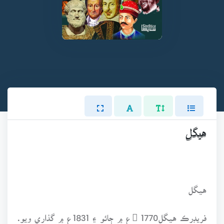
هيگل
هيگل
فريڊرڪ هيگل 1770ع ۾ ڄائو ۽ 1831ع ۾ گذاري ويو.