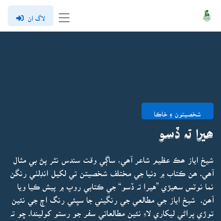
لاگ ان
شخصيتون ۽ خاڪا
ھيرا تہ ڏسو
شيخ اياز ھڪ عظيم شاعر آھي، ساڳي وقت سندس نثر پڻ بي مثال
آھي. ھن ڪتاب ۾ دنيا جي مختلف شخصيتن تي لکيل انڊلٺي رنگن
نما نوٽس سھيڙي ”هيرا تہ ڏسو“ جي ڪتابي روپ ۾ پيش ڪيا ويا
آھن. شيخ اياز جي مطالعي جي رنگيني جا سڀئي رنگ اڄ جي نئين
توڙي پراڻي ليکاري لاءِ نئين مطالعاتي سفر جو رستو کوليندا. ڇو تہ