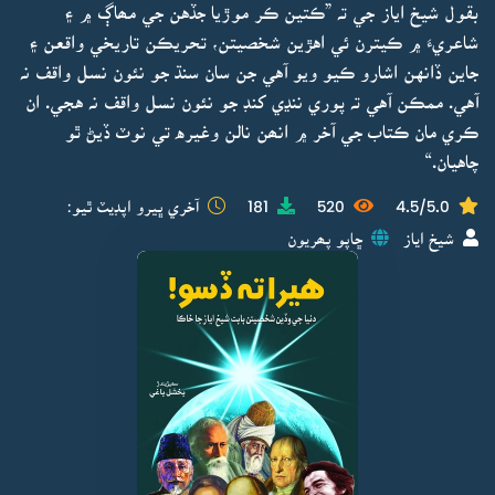
بقول شيخ اياز جي تہ ”ڪتين ڪر موڙيا جڏهن جي مھاڳ ۾ ۽
شاعريءَ ۾ ڪيترن ئي اهڙين شخصيتن، تحريڪن تاريخي واقعن ۽
جاين ڏانهن اشارو ڪيو ويو آهي جن سان سنڌ جو نئون نسل واقف نہ
آهي. ممڪن آهي تہ پوري ننڍي کنڊ جو نئون نسل واقف نہ هجي. ان
ڪري مان ڪتاب جي آخر ۾ انھن نالن وغيره تي نوٽ ڏيڻ ٿو
چاهيان.“
4.5/5.0
520
181
آخري ڀيرو اپڊيٽ ٿيو:
شيخ اياز
ڇاپو پھريون