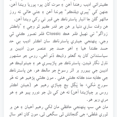
ڪيترائي اديب رهندا آهن ۽ موت کان پوءِ پوريا ويندا آهن،
جنهن کي ”پيري ڊيلنڪو“ چوندا آهن ۽ جتي هاڻي ته روز
ماڻهو گلن جا انبار پاسترناڪ جي قبر تي رکي ويندا آهن.
هن وقت ساري دنيا ۾ هن جو قدر ڪيو ٿو وڃي ۽ ”ڊاڪٽر
زواگو“ تي ٺهيل فلم هڪ Classic فلم تصور ڪئي ٿي
وڃي. پنهنجي جيئري پاسترناڪ سان اڪثر اديب بي حد
حسد ڪندا هيا ۽ اهو حسد جو عنصر مون اديبن ۾
سياستدانن کان به گھڻو وڌيڪ ڏٺو آهي. روس جو مشهور
ناول نگار فيڊن، پاسترناڪ جو پاڙيسري هو ۽ جيتوڻيڪ هو
اديبن جي بيورو ۾ اثر رسوخ جو مالڪ هو، هن پاسترناڪ
جي ڪابه مدد ڪانه ڪئي هئي . مون ڪٿي پڙهيو هو ته هُو
سورج مُکيءَ جا ڀُڳل ٻج چٻاڙي رهيو هو (جيئن اڪثر
روس ۾ چٻاڙيندا آهن) ته هن کي دل جو دورو پيو هو ۽ هو
مري ويو هو.
مان هي سڀ پنهنجي حافظي مان لکي رهيو آهيان ۽ هن ۾
ٿوري غلطيءَ جي گنجائش ٿي سگھي ٿي. مون کان اهو سال