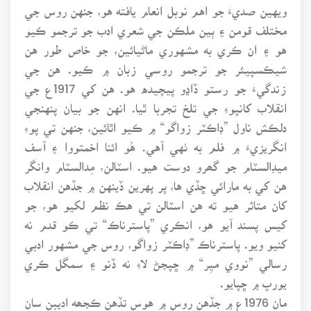
ويهين صديءَ جو اهم نوبل انعام يافته هو، جنهن روس جي
مختلف قومن ۽ ٻين ملڪن جي شعري ادب جو ترجمو ڪيو
هو ۽ ان ڪري به مشهوري ماڻيائين، جو خاص طور هن
شيڪسپيئر جو ترجمو روسي زبان ۾ ڪيو. هن جي
زندگيءَ جو رستو ڏاڍو پيچيده هو. هن کي 1917ع جي
انقلاب کانپوءِ جي تلخ تجربا ٿيا. انهن جو بيان پنهنجي
دلڪش ناول ”ڊاڪٽر زواگو“ ۾ ڪيو اٿائين، جنهن تي پوءِ
انگريزيءَ ۾ فلم به ٺهي آهي. هُو ائنا اخمتووا ۽ آسف
ميڊالسٽام جو گھرو دوست هيو. اسٽالن، مِدالسٽام وانگر
هن کي به مارائي ڇڏي ها، پر پهرين ڏينهن ۾ جڏهن انقلاب
کان متاثر هيو ته هن اسٽالن تي هڪ نظم لکيو هو، جو
کيس پسند آيو هو، انڪري ”پاسترناڪ“ تي ڪو قدم نه
کنيو ويو. پاسترناڪ ”ڊاڪٽر زواگو، روس جي مشهور ادبي
رسالي ”نووي ميِر“ ۾ ڇپجڻ لاءِ نه ڏنو ۽ سمگل ڪري
يورپ ۾ ڇپايو.
مان 1976ع ۾ جڏهن روس ۾ هوس تڏهن ڪجھه اديبن سان