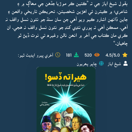
بقول شيخ اياز جي تہ ”ڪتين ڪر موڙيا جڏهن جي مھاڳ ۾ ۽
شاعريءَ ۾ ڪيترن ئي اهڙين شخصيتن، تحريڪن تاريخي واقعن ۽
جاين ڏانهن اشارو ڪيو ويو آهي جن سان سنڌ جو نئون نسل واقف نہ
آهي. ممڪن آهي تہ پوري ننڍي کنڊ جو نئون نسل واقف نہ هجي. ان
ڪري مان ڪتاب جي آخر ۾ انھن نالن وغيره تي نوٽ ڏيڻ ٿو
چاهيان.“
4.5/5.0
520
181
آخري ڀيرو اپڊيٽ ٿيو:
شيخ اياز
ڇاپو پھريون