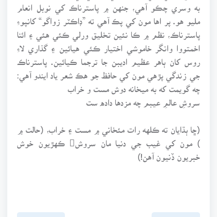
به وسري چڪو آهي، جنهن ۾ پاسترناڪ کي نوبل انعام
مليو هو. پر اها مون کي پڪ آهي ته ”ڊاڪٽر زواگو“ کانپوءِ
پاسترناڪ، نظم ۾ ڪا نئين تخليق ورلي ڪئي هئي ۽ ائنا
اخمتووا وانگر خاموشي اختيار ڪئي هيائين ۽ گذاري لاءِ
روس کان ٻاهر عظيم اديبن جا ترجما ڪيائين. پاسترناڪ
جي زندگي پڙهي مون کي حافظ جو هڪ شعر ياد ايندو آهي:
چه گويمت که به ميخانه دوش مست و خراب
سروشِ عالمِ عيبم چه مزدها داده ست
(ڇا ٻڌايان ته ڪلهه رات مئخاني ۾ مست ۽ خراب، (حالت ۾
) مون کي غيب جي دنيا مان سروش ڪهڙيون خوش
خبريون ڏنيون آهن!)