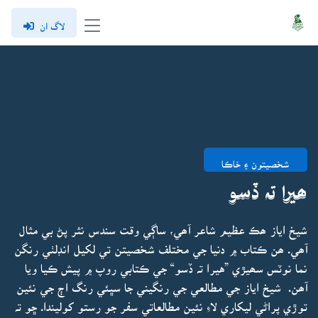
لاگ ان
شخصيتون ۽ خاڪا
ھيرا تہ ڏسو
شيخ اياز ھڪ عظيم شاعر آھي، ساڳي وقت سندس نثر پڻ بي مثال
آھي. ھن ڪتاب ۾ دنيا جي مختلف شخصيتن تي لکيل انڊلٺي رنگن
نما نوٽس سھيڙي ”هيرا تہ ڏسو“ جي ڪتابي روپ ۾ پيش ڪيا ويا
آھن. شيخ اياز جي مطالعي جي رنگيني جا سڀئي رنگ اڄ جي نئين
توڙي پراڻي ليکاري لاءِ نئين مطالعاتي سفر جو رستو کوليندا. ڇو تہ