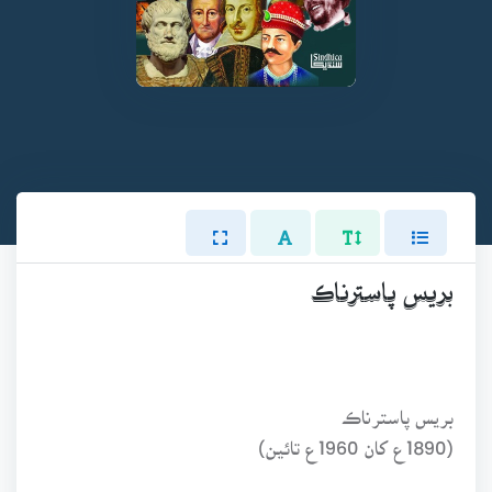
بريس پاسترناڪ
بريس پاسترناڪ
(1890ع کان 1960ع تائين)