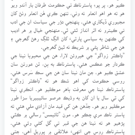
ڪيو هو، پر پوءِ پاسترناڪ تي حڪومت طرفان بار آندو ويو
هو ته هو اهو انعام نه وٺي، تنهن ڪري هُن انعام وٺڻ کان
مجبوري ڏيکاري هئي. پنهنجي دؤر جي سياست ان جي ادب
تي ڪيترو نه اثر انداز ٿئي ٿي. منهنجي خيال ۾ هر اديب
کي ڪنهن به سياسي پارٽيءَ کان الڳ ٿلڳ رهڻ گھرجي ۽
هن جي شاطر پڻي ۾ شريڪ نه ٿيڻ گھرجي.
”ڊاڪٽر زواگو“ جي هيروئن لارا، هن جي محبوبا نينا جي
ڪردار جو عڪس هئي. پاسترناڪ به ٻن، ٽن عورتن سان
عشق ڪيو هو، جن مان نينا سان هن جي سڪ سَرس هئي.
روسي حڪومت کي اهو شڪ هو ته ”ڊاڪٽر زواگو“
پاسترناڪ نينا جي معرفت ٻاهر موڪليو هو. انڪري نينا
کي ٽي سال يا ان کان به وڌيڪ عرصو سائيبيريا سزا طور
موڪليو ويو هو. جڏهن هن کي قيد مان آزادي ملي هئي ته
پاستر ناڪ مري چڪو هو. مون ”ٽائيمس“ رسالي ۾ ڪٿي
پڙهيو هو ته نينا هن جي قبر تي گل کڻي وئي هئي.
پاسترناڪ روس جي انهيءَ علائقي ۾ پوريل آهي، جتي