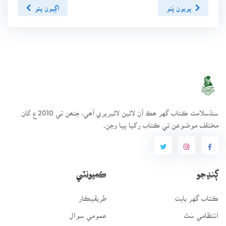
پويون پَنو
اڳيون پنو
سنڌسلامت ڪتاب گهر ھڪ آن لائين لائبريري آھي، جنھن تي 2010ع کان
مختلف موضوعن تي ڪتاب رکيا پيا وڃن.
ڳنڍجو
ڪميونٽي
ڪتاب گهر بابت
طريقيڪار
انتظامي سَٿ
عمومي سوال