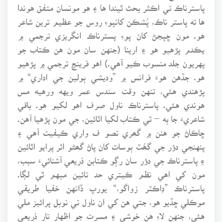
پاسترناڪ تي اڪثر بحث ٿيندا ها ۽ هو مونسان متفق هوندا
ها ته پاستر ناڪ، پُشڪن کانپوءِ روس جو عظيم ترين شاعر
هو. مون ڇپجڻ کان پوءِ پسترناڪ انگريزي ترجمي ۾
يڪدم پڙهيو هو ۽ ارينا (جنهن سان مون هن ڪتاب جو
پهريون جلد منسوب ڪيو آهي.) اهو فرينچ ترجمي ۾ پڙهيو
هو. جڏهن هوءَ فرانس ۾ ”وديشي ٻولين جي اداري“ ۾
پڙهندي هئي، تنهن وقت سندس عمر ويهه ورهيه مس
هوندي هئي. پاسترناڪ ناول صرف اهو لکيو هو. باقي
شاعريءَ جا ٻه – ٽي ڪتاب لکيا اٿائين، جي مون پڙهيا آهن.
ڇاڪاڻ جو هنن ۾ گھري تصو ف واري ڪيفيت آهي ۽
پنهنجي دؤر جي گھُٽ ٻوساٽ کان پاڻ گھڻو اثر پرايو اٿائين
۽ پاسترناڪ جي دؤر سان رڳو ڪتابن ذريعي آشنائيءَ سبب،
مون کي اهي نظم ڪيتري حد تائين مبهم ٿي لڳا.
پاسترناڪ ”ڊاڪٽر زواگو،“ يورپ ڏانهن خفيا طريقي
موڪلي ڇڏيو هو، جتي هن کي ان ناول تي نوبل پرائيز ملي
هئي، جنهن لاءِ هن خوشي ۽ مسرت جو اظهار تار ذريعي