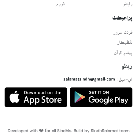
رابطو
فورم
پراجيڪٽ
فونٽ سرور
لفظيڪار
پيغامِ قرآن
رابطو
اي-ميل:
salamatsindh@gmail.com
Developed with ❤️ for all Sindhis. Build by
SindhSalamat
team