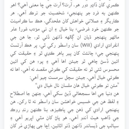
ڪمري کان ڏاڍو دور هو. آرٽ؟ آرٽ جي ڇا معنى آهي؟ اهو
ڪنهن به فرد جو پنهنجيءَ شخصيت جو ترڪ آهي، هر
ڪاريگر ۽ عملاتي خواهش کان علحدگي، هڪ سا ڪرامينٽ
جو ڪنهن خود غرضيءَ بنا خيال ۽ ان تي مؤدب غور! عام
ماڻهو پنهنجو ڌيان ان ڳالهه ڏانهن ڏئي ٿو، جا هن جي
انفرادي ارادي (Will) سان واسطو رکي ٿي، پر هڪ آرٽسٽ
پنهنجي جيءَ چانئٺ کان پير ٻاهر ڪڍي ٿو ۽ حقيقت کي
ائين ڏسڻ چاهي ٿو جيئن اها آهي ۽ پوءِ هن کي ائين
محسوس ٿئي ٿو ته حقيقت کي ڪوئي مقصد نه آهي. اها ته
ڪوئي خيال آهي. جيئن سچل سرمست چيو آهي:
”مئن تو ڪوئي خيال هان ملسان نال خيال دي“
هن دنيا جي اها سمجھاڻي ڏيڻ سکي آهي، جنهن جا اصطلاح
۽ لفظ هن جي خسيس خواهشن سان واسطو نه ٿا رکن. هن
پنهنجي ارادي کي ذهن جي پاڪيزه، بنا ڪنهن رنڊ روڪ
جي ڏاهپ هيٺ آندو آهي. هو پاڻ کان مٿي اڀريو آهي ۽
سياڻپ جي ڏيساندر ڏانهن ڏٺو اٿائين، اِڇا جي پهاڙي مُر کان