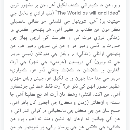
ويو. هن جا ڪيترائي ڪتاب لکيل آهن، جن ۾ مشهور ترين
“The World as will and idea” (دنيا ارادي ۽ تخيل جي
حيثيت ۾) آهي. شوپنهار جي فلسفي جو ڪافي تفصيلي
ذڪر مون هن ڪتاب ۾ ڪيو آهي. هو پنهنجي ڪمري ۾
زندگي توڙي موت کي ۽ ڪرست کي اوچي پهاڙ جي
صورت ۾ ڏسي رهيو هو ۽ هن تي سوچي رهيو هو. هن
پنهنجي اوائلي زندگيءَ م ريفل جي مڊونائن (بيبي مريم
جي تصويرن) کي ڊريسڊن (جرمنيءَ جي شهر) جي آرٽ
گئلرين ۾ ڪلاڪن جا ڪلاڪ چِتائي ڏٺو هو. ڪنواريءَ
مريم جي جدا جدا چهرن ۾ ڇا لکيل هو، جيئن ريفل جهڙي
عظيم مصور انهن کي ڏٺو هو؟ آرٽ فقط هڪ ئي ڇوٽڪارو
آهي. هن اکٽ، اٽٽڻيءَ وهڪ مان آرٽ اها نج ڪلپنا آهي جا
سمئه ۽ اؤڪاش (زمان ۽ مڪان) جي اجھور کان ٻاهر آهي.
صبح سان هن جي مڪان جي مالڪياڻي در کولي اندر آئي ۽
هن کي چيائين ته اوهان اڃا تائين وهنتا نه آهيو، پوءِ هن
ڪافيءَ جي ڪٽلي هن جي ڀرسان رکي، پر شوپنهار جو من