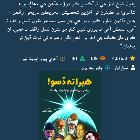
بقول شيخ اياز جي تہ ”ڪتين ڪر موڙيا جڏهن جي مھاڳ ۾ ۽
شاعريءَ ۾ ڪيترن ئي اهڙين شخصيتن، تحريڪن تاريخي واقعن ۽
جاين ڏانهن اشارو ڪيو ويو آهي جن سان سنڌ جو نئون نسل واقف نہ
آهي. ممڪن آهي تہ پوري ننڍي کنڊ جو نئون نسل واقف نہ هجي. ان
ڪري مان ڪتاب جي آخر ۾ انھن نالن وغيره تي نوٽ ڏيڻ ٿو
چاهيان.“
4.5/5.0
519
181
آخري ڀيرو اپڊيٽ ٿيو:
شيخ اياز
ڇاپو پھريون