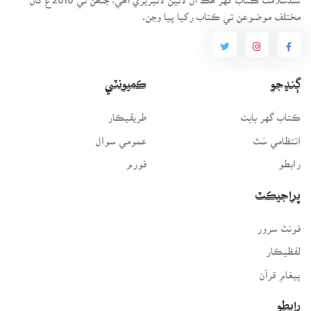
مختلف موضوعن تي ڪتاب رکيا پيا وڃن.
ڳنڍجو
ڪميونٽي
ڪتاب گهر بابت
طريقيڪار
انتظامي سَٿ
عمومي سوال
رابطو
فورم
پراجيڪٽ
فونٽ سرور
لفظيڪار
پيغامِ قرآن
رابطو