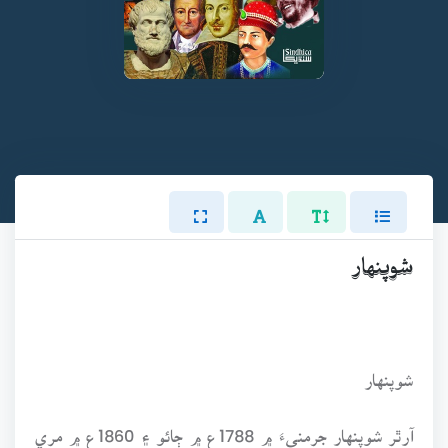
شوپنهار
شوپنهار
آرٿر شوپنهار جرمنيءَ ۾ 1788ع ۾ ڄائو ۽ 1860ع ۾ مري