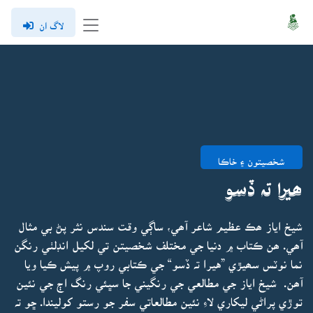
لاگ ان
شخصيتون ۽ خاڪا
ھيرا تہ ڏسو
شيخ اياز ھڪ عظيم شاعر آھي، ساڳي وقت سندس نثر پڻ بي مثال
آھي. ھن ڪتاب ۾ دنيا جي مختلف شخصيتن تي لکيل انڊلٺي رنگن
نما نوٽس سھيڙي ”هيرا تہ ڏسو“ جي ڪتابي روپ ۾ پيش ڪيا ويا
آھن. شيخ اياز جي مطالعي جي رنگيني جا سڀئي رنگ اڄ جي نئين
توڙي پراڻي ليکاري لاءِ نئين مطالعاتي سفر جو رستو کوليندا. ڇو تہ