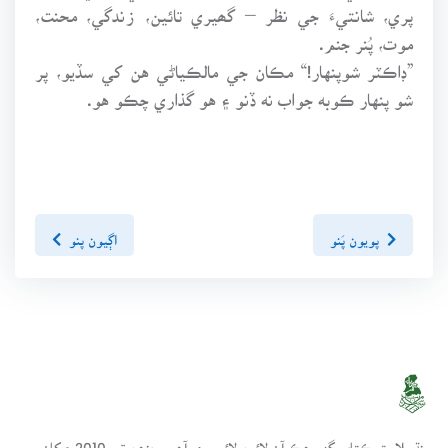
پري، شانتيءَ جي نظر – گھيري تائين، زندگي، محنت،
موت، پُنر جنم.
”ڊاڪٽر شوپنهار!“ مڪان جي مالڪياڻي هن کي سڏيو، پر
شو پنهار ڪوبه جواب نه ڏنو ۽ هو گذاري چڪو هو.
پويون پَنو
اڳيون پنو
سنڌسلامت ڪتاب گهر ھڪ آن لائين لائبريري آھي، جنھن تي 2010ع کان