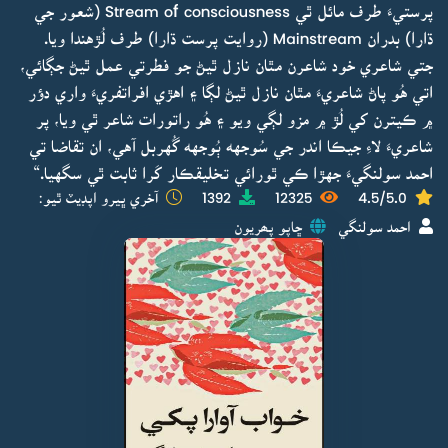
پرستيءَ طرف مائل ٿي Stream of consciousness (شعور جي
ڌارا) بدران Mainstream (روايت پرست ڌارا) طرف لُڙهندا ويا.
جتي شاعري خود شاعرن مٿان نازل ٿيڻ جو فطرتي عمل ٿيڻ جڳائي،
اتي هُو پاڻ شاعريءَ مٿان نازل ٿيڻ لڳا ۽ اهڙي افراتفريءَ واري دؤر
۾ ڪيترن کي لُڙ ۾ مزو لڳي ويو ۽ هُو راتورات شاعر ٿي ويا، پر
شاعريءَ لاءِ جيڪا اندر جي سُوجهه ٻُوجهه گُهربل آهي، ان تقاضا تي
احمد سولنگيءَ جهڙا ڪي ٿورائي تخليقڪار کَرا ثابت ٿي سگهيا.“
4.5/5.0
12325
1392
آخري ڀيرو اپڊيٽ ٿيو:
احمد سولنگي
ڇاپو پھريون