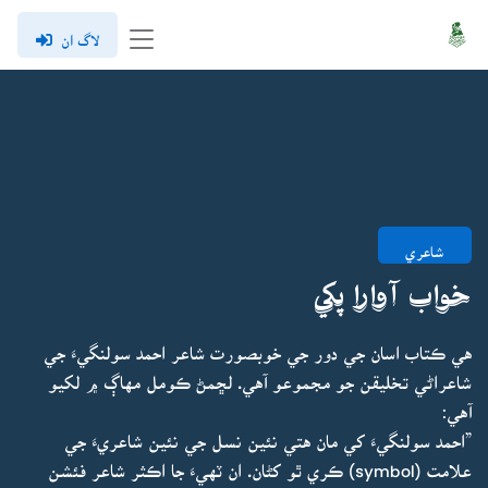
لاگ ان
شاعري
خواب آوارا پکي
هي ڪتاب اسان جي دور جي خوبصورت شاعر احمد سولنگيءَ جي
شاعراڻي تخليقن جو مجموعو آهي. لڇمڻ ڪومل مهاڳ ۾ لکيو
آهي:
”احمد سولنگيءَ کي مان هتي نئين نسل جي نئين شاعريءَ جي
علامت (symbol) ڪري ٿو کڻان. ان ٽهيءَ جا اڪثر شاعر فئشن