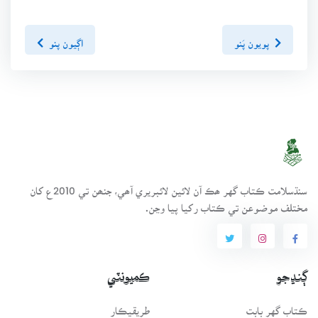
پويون پَنو
اڳيون پنو
سنڌسلامت ڪتاب گهر ھڪ آن لائين لائبريري آھي، جنھن تي 2010ع کان
مختلف موضوعن تي ڪتاب رکيا پيا وڃن.
ڳنڍجو
ڪميونٽي
ڪتاب گهر بابت
طريقيڪار