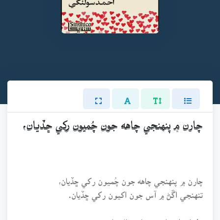
چارن ۾ پنهنجي چاهه جون چُميون رکي ڇڏيان،
چارن ۾ پنهنجي چاهه جون چُميون رکي ڇڏيان،
تنهنجي اڱڻ ۾ آس جون اکيون رکي ڇڏيان.
هفتا قرار جا ۽ مهينا وصال جا،