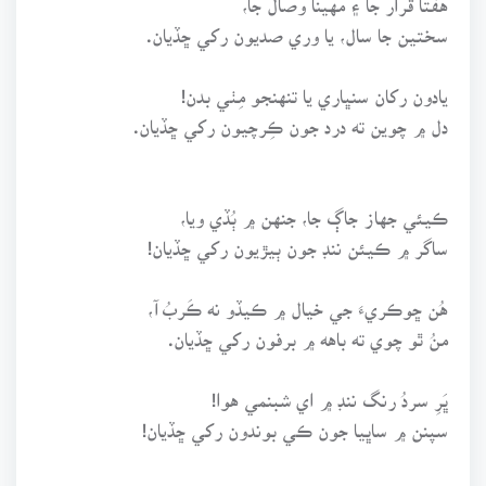
سختين جا سال، يا وري صديون رکي ڇڏيان.
يادون رکان سنڀاري يا تنهنجو مِٺي بدن!
دل ۾ چوين ته درد جون ڪِرچيون رکي ڇڏيان.
ڪيئي جهاز جاڳ جا، جنهن ۾ ٻُڏي ويا،
ساگر ۾ ڪيئن ننڊ جون ٻيڙيون رکي ڇڏيان!
هُن ڇوڪريءَ جي خيال ۾ ڪيڏو نه ڪَربُ آ،
منُ ٿو چوي ته باهه ۾ برفون رکي ڇڏيان.
ڀَرِ سردُ رنگ ننڊ ۾ اي شبنمي هوا!
سپنن ۾ ساڀيا جون ڪي بوندون رکي ڇڏيان!