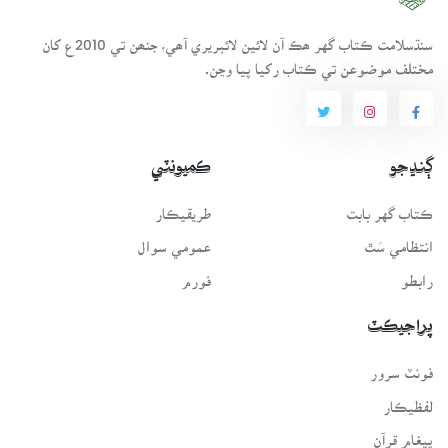
سنڌسلامت ڪتاب گهر ھڪ آن لائين لائبريري آھي، جنھن تي 2010ع کان
مختلف موضوعن تي ڪتاب رکيا پيا وڃن.
ڳنڍجو
ڪميونٽي
ڪتاب گهر بابت
طريقيڪار
انتظامي سَٿ
عمومي سوال
رابطو
فورم
پراجيڪٽ
فونٽ سرور
لفظيڪار
پيغامِ قرآن