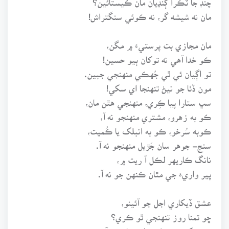
مان نه شيشه گر، نه ڪوئي سنگتراش!
مان مجازي بت پرستيءَ ۾ مگن،
ڪو خدا آهي نه توکان ٻيو حسين!
تو اڳيان ئي ٿي جُهڪي منهنجي جبين.
مون ڏٺا جو نيڻ تنهنجا اي سکي!
سڀ ستارا پيا ڪِري، منهنجي هٿن مان،
ڪو به زهرو، مشتري منهنجو نه آ،
ڪوبه سُرخو، ڪو به انبلک يا ڪُميت،
سنج- جوهر سان جَڙيل منهنجو نه آ.
نانگ ڪاريهر لڪل آ ريت ۾،
پير واريءَ جي مٿان ڪنهن جو نه آ.
عشق ڏيکاري اجل جو آئينو،
ڇو تمنا روز تنهنجي ٿو ڪري؟
تون پکيءَ جي پَر مٿان ڪا بوند آن،