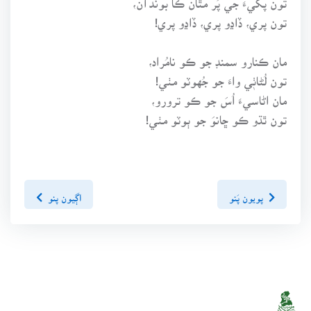
تون پري، ڏاڍو پري، ڏاڍو پري!
مان ڪنارو سمنڊ جو ڪو نامُراد،
تون لُڻاٺٖي واءَ جو جُهوٽو مٺي!
مان اڻاسيءَ اُسَ جو ڪو ترورو،
تون ٿڌو ڪو ڇانوَ جو ٻوٽو مٺي!
پويون پَنو
اڳيون پنو