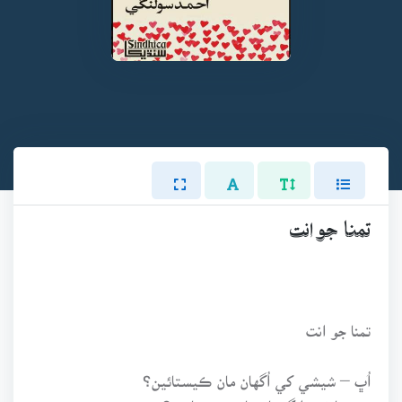
تمنا جو انت
تمنا جو انت
اُڀ – شيشي کي اُگهان مان ڪيستائين؟
چنڊ جا ٽڪرا ڳنڍيان مان ڪيستائين؟