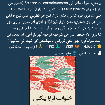
پرستيءَ طرف مائل ٿي Stream of consciousness (شعور جي
ڌارا) بدران Mainstream (روايت پرست ڌارا) طرف لُڙهندا ويا.
جتي شاعري خود شاعرن مٿان نازل ٿيڻ جو فطرتي عمل ٿيڻ جڳائي،
اتي هُو پاڻ شاعريءَ مٿان نازل ٿيڻ لڳا ۽ اهڙي افراتفريءَ واري دؤر
۾ ڪيترن کي لُڙ ۾ مزو لڳي ويو ۽ هُو راتورات شاعر ٿي ويا، پر
شاعريءَ لاءِ جيڪا اندر جي سُوجهه ٻُوجهه گُهربل آهي، ان تقاضا تي
احمد سولنگيءَ جهڙا ڪي ٿورائي تخليقڪار کَرا ثابت ٿي سگهيا.“
4.5/5.0
12320
1392
آخري ڀيرو اپڊيٽ ٿيو:
احمد سولنگي
ڇاپو پھريون