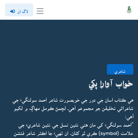
لاگ ان
شاعري
خواب آوارا پکي
هي ڪتاب اسان جي دور جي خوبصورت شاعر احمد سولنگيءَ جي
شاعراڻي تخليقن جو مجموعو آهي. لڇمڻ ڪومل مهاڳ ۾ لکيو
آهي:
”احمد سولنگيءَ کي مان هتي نئين نسل جي نئين شاعريءَ جي
علامت (symbol) ڪري ٿو کڻان. ان ٽهيءَ جا اڪثر شاعر فئشن