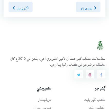
پويون پَنو
اڳيون پنو
سنڌسلامت ڪتاب گهر ھڪ آن لائين لائبريري آھي، جنھن تي 2010ع کان
مختلف موضوعن تي ڪتاب رکيا پيا وڃن.
ڳنڍجو
ڪميونٽي
ڪتاب گهر بابت
طريقيڪار
انتظامي سَٿ
عمومي سوال