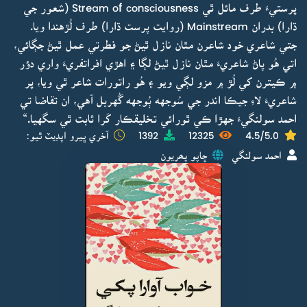
پرستيءَ طرف مائل ٿي Stream of consciousness (شعور جي
ڌارا) بدران Mainstream (روايت پرست ڌارا) طرف لُڙهندا ويا.
جتي شاعري خود شاعرن مٿان نازل ٿيڻ جو فطرتي عمل ٿيڻ جڳائي،
اتي هُو پاڻ شاعريءَ مٿان نازل ٿيڻ لڳا ۽ اهڙي افراتفريءَ واري دؤر
۾ ڪيترن کي لُڙ ۾ مزو لڳي ويو ۽ هُو راتورات شاعر ٿي ويا، پر
شاعريءَ لاءِ جيڪا اندر جي سُوجهه ٻُوجهه گُهربل آهي، ان تقاضا تي
احمد سولنگيءَ جهڙا ڪي ٿورائي تخليقڪار کَرا ثابت ٿي سگهيا.“
4.5/5.0
12325
1392
آخري ڀيرو اپڊيٽ ٿيو:
احمد سولنگي
ڇاپو پھريون