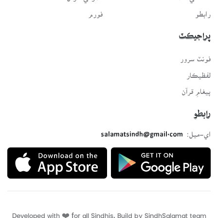
رابطو
فورم
پراجيڪٽ
فونٽ سرور
لفظيڪار
پيغامِ قرآن
رابطو
اي-ميل:
salamatsindh@gmail.com
Developed with ❤️ for all Sindhis. Build by
SindhSalamat
team