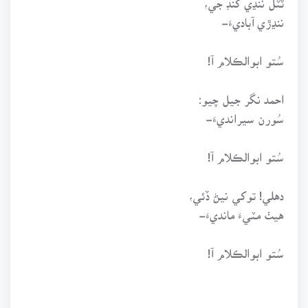
ننڍڙي آباديءَ-
سُتو ابوالڪلام آ!
احمد نگر جيل چيو:
سُورن سيرانديءَ-
سُتو ابوالڪلام آ!
دهلي! توکي نيڻ ڏئي،
هيٺ مٽيءَ مانديءَ-
سُتو ابوالڪلام آ!