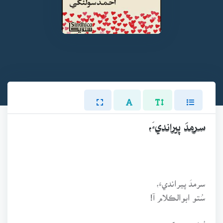
سرمدَ پيرانديءَ،
سرمدَ پيرانديءَ،
سُتو ابوالڪلام آ!
ٽُٽل ننڍي کنڊ جي،