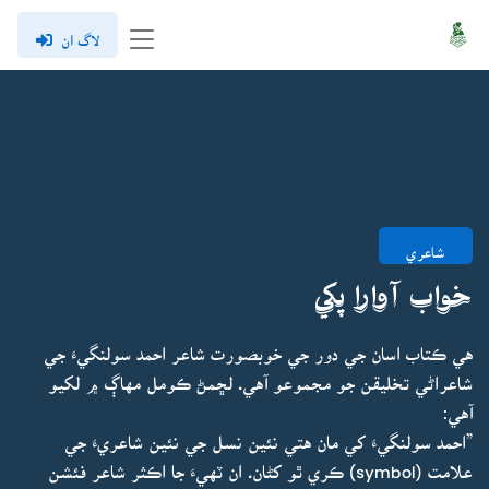
لاگ ان
شاعري
خواب آوارا پکي
هي ڪتاب اسان جي دور جي خوبصورت شاعر احمد سولنگيءَ جي
شاعراڻي تخليقن جو مجموعو آهي. لڇمڻ ڪومل مهاڳ ۾ لکيو
آهي:
”احمد سولنگيءَ کي مان هتي نئين نسل جي نئين شاعريءَ جي
علامت (symbol) ڪري ٿو کڻان. ان ٽهيءَ جا اڪثر شاعر فئشن