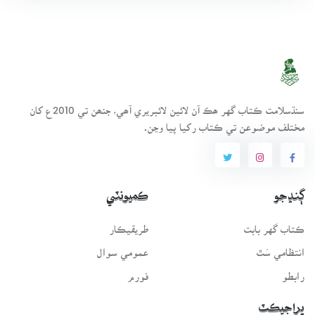
سنڌسلامت ڪتاب گهر ھڪ آن لائين لائبريري آھي، جنھن تي 2010ع کان
مختلف موضوعن تي ڪتاب رکيا پيا وڃن.
ڳنڍجو
ڪميونٽي
ڪتاب گهر بابت
طريقيڪار
انتظامي سَٿ
عمومي سوال
رابطو
فورم
پراجيڪٽ