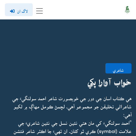
لاگ ان
شاعري
خواب آوارا پکي
هي ڪتاب اسان جي دور جي خوبصورت شاعر احمد سولنگيءَ جي
شاعراڻي تخليقن جو مجموعو آهي. لڇمڻ ڪومل مهاڳ ۾ لکيو
آهي:
”احمد سولنگيءَ کي مان هتي نئين نسل جي نئين شاعريءَ جي
علامت (symbol) ڪري ٿو کڻان. ان ٽهيءَ جا اڪثر شاعر فئشن