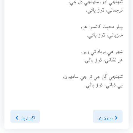
ترجماني، ڌوڙ پاڻي.
پيار محبت کانسوا هر،
ميزباني، ڌوڙ پاڻي.
شهر هي برباد ٿي ويو،
هر نشاني، ڌوڙ پاڻي.
تنهنجي ڳَلَ جي تِر جي سامهون،
بي ڌياني، ڌوڙ پاڻي.
پويون پَنو
اڳيون پنو