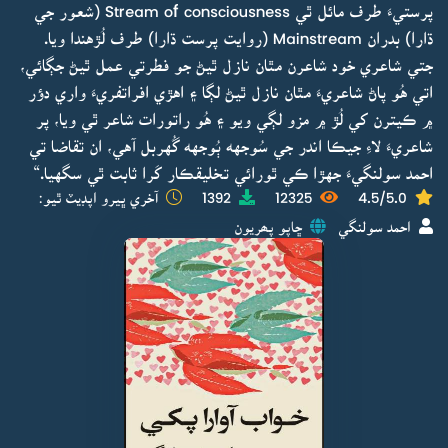
پرستيءَ طرف مائل ٿي Stream of consciousness (شعور جي
ڌارا) بدران Mainstream (روايت پرست ڌارا) طرف لُڙهندا ويا.
جتي شاعري خود شاعرن مٿان نازل ٿيڻ جو فطرتي عمل ٿيڻ جڳائي،
اتي هُو پاڻ شاعريءَ مٿان نازل ٿيڻ لڳا ۽ اهڙي افراتفريءَ واري دؤر
۾ ڪيترن کي لُڙ ۾ مزو لڳي ويو ۽ هُو راتورات شاعر ٿي ويا، پر
شاعريءَ لاءِ جيڪا اندر جي سُوجهه ٻُوجهه گُهربل آهي، ان تقاضا تي
احمد سولنگيءَ جهڙا ڪي ٿورائي تخليقڪار کَرا ثابت ٿي سگهيا.“
4.5/5.0
12325
1392
آخري ڀيرو اپڊيٽ ٿيو:
احمد سولنگي
ڇاپو پھريون