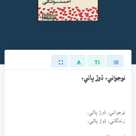
نوجواني، ڌوڙ پاڻي،
نوجواني، ڌوڙ پاڻي،
زندگاني، ڌوڙ پاڻي.
تُنهنجي آڏو، منهنجي دل جي،