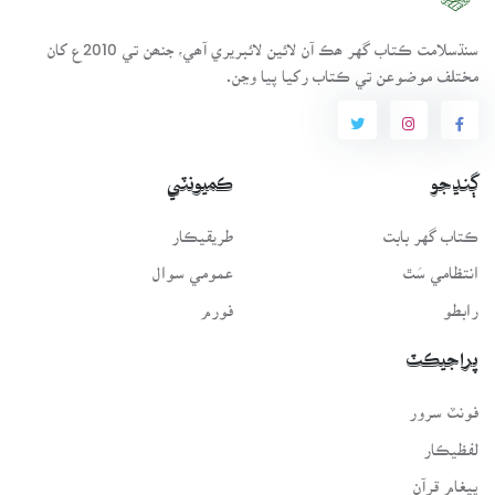
سنڌسلامت ڪتاب گهر ھڪ آن لائين لائبريري آھي، جنھن تي 2010ع کان
مختلف موضوعن تي ڪتاب رکيا پيا وڃن.
ڳنڍجو
ڪميونٽي
ڪتاب گهر بابت
طريقيڪار
انتظامي سَٿ
عمومي سوال
رابطو
فورم
پراجيڪٽ
فونٽ سرور
لفظيڪار
پيغامِ قرآن