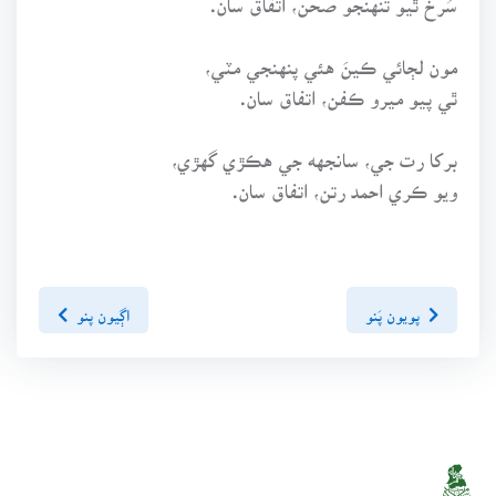
مون لڄائي ڪينَ هئي پنهنجي مٽي،
ٿي پيو ميرو ڪفن، اتفاق سان.
برکا رت جي، سانجهه جي هڪڙي گهڙي،
ويو ڪري احمد رتن، اتفاق سان.
پويون پَنو
اڳيون پنو