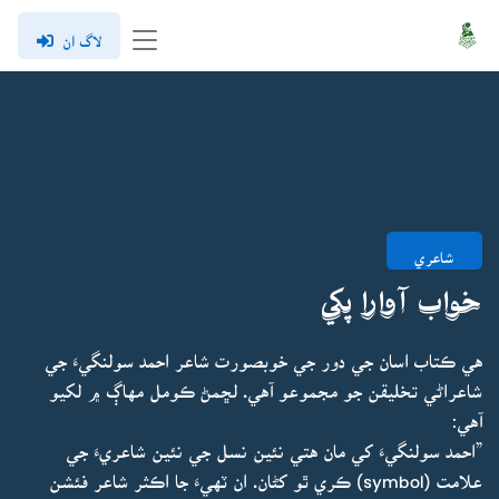
لاگ ان
شاعري
خواب آوارا پکي
هي ڪتاب اسان جي دور جي خوبصورت شاعر احمد سولنگيءَ جي
شاعراڻي تخليقن جو مجموعو آهي. لڇمڻ ڪومل مهاڳ ۾ لکيو
آهي:
”احمد سولنگيءَ کي مان هتي نئين نسل جي نئين شاعريءَ جي
علامت (symbol) ڪري ٿو کڻان. ان ٽهيءَ جا اڪثر شاعر فئشن