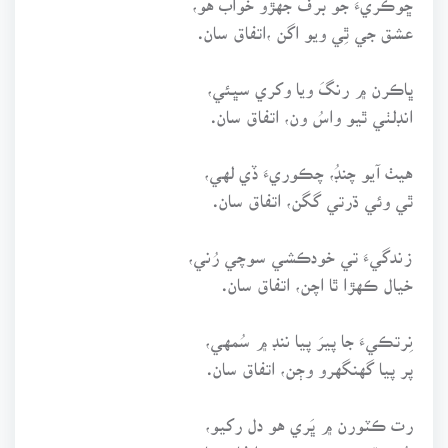
عشق جي ٿِي ويو اگن ،اتفاق سان.
ڀاڪرن ۾ رنگَ ويا وکري سڀئي،
انڊلٺي ٿيو واسُ ون، اتفاق سان.
هيٺ آيو چنڊُ، چڪوريءَ ڏي لهي،
ٿي وئي ڌرتي گگن، اتفاق سان.
زندگيءَ تي خودڪشي سوچي رُني،
خيال ڪهڙا ٿا اچن، اتفاق سان.
نِرتڪيءَ جا پيرَ پيا ننڊ ۾ سُمهي،
پر پيا گهنگهرو وڄن، اتفاق سان.
رت ڪٽورن ۾ ڀَري هو دل رکيو،
سُرخ ٿيو تنهنجو صحن، اتفاق سان.