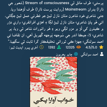
پرستيءَ طرف مائل ٿي Stream of consciousness (شعور جي
ڌارا) بدران Mainstream (روايت پرست ڌارا) طرف لُڙهندا ويا.
جتي شاعري خود شاعرن مٿان نازل ٿيڻ جو فطرتي عمل ٿيڻ جڳائي،
اتي هُو پاڻ شاعريءَ مٿان نازل ٿيڻ لڳا ۽ اهڙي افراتفريءَ واري دؤر
۾ ڪيترن کي لُڙ ۾ مزو لڳي ويو ۽ هُو راتورات شاعر ٿي ويا، پر
شاعريءَ لاءِ جيڪا اندر جي سُوجهه ٻُوجهه گُهربل آهي، ان تقاضا تي
احمد سولنگيءَ جهڙا ڪي ٿورائي تخليقڪار کَرا ثابت ٿي سگهيا.“
4.5/5.0
12325
1392
آخري ڀيرو اپڊيٽ ٿيو:
احمد سولنگي
ڇاپو پھريون