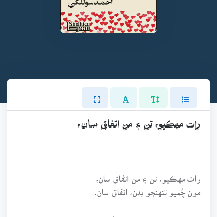
رات مهڪيو، تن ۽ من اتفاق سان،
رات مهڪيو، تن ۽ من اتفاق سان،
مون چُميو تنهنجو بدن، اتفاق سان.
ڇوڪريءَ جو برف جهڙو خواب هو،