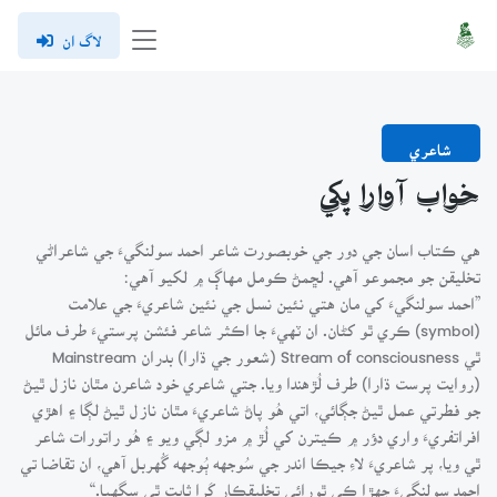
لاگ ان
شاعري
خواب آوارا پکي
هي ڪتاب اسان جي دور جي خوبصورت شاعر احمد سولنگيءَ جي شاعراڻي
تخليقن جو مجموعو آهي. لڇمڻ ڪومل مهاڳ ۾ لکيو آهي:
”احمد سولنگيءَ کي مان هتي نئين نسل جي نئين شاعريءَ جي علامت
(symbol) ڪري ٿو کڻان. ان ٽهيءَ جا اڪثر شاعر فئشن پرستيءَ طرف مائل
ٿي Stream of consciousness (شعور جي ڌارا) بدران Mainstream
(روايت پرست ڌارا) طرف لُڙهندا ويا. جتي شاعري خود شاعرن مٿان نازل ٿيڻ
جو فطرتي عمل ٿيڻ جڳائي، اتي هُو پاڻ شاعريءَ مٿان نازل ٿيڻ لڳا ۽ اهڙي
افراتفريءَ واري دؤر ۾ ڪيترن کي لُڙ ۾ مزو لڳي ويو ۽ هُو راتورات شاعر
ٿي ويا، پر شاعريءَ لاءِ جيڪا اندر جي سُوجهه ٻُوجهه گُهربل آهي، ان تقاضا تي
احمد سولنگيءَ جهڙا ڪي ٿورائي تخليقڪار کَرا ثابت ٿي سگهيا.“