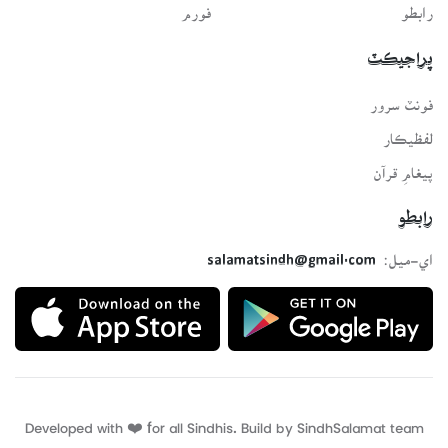
رابطو
فورم
پراجيڪٽ
فونٽ سرور
لفظيڪار
پيغامِ قرآن
رابطو
اي-ميل:
salamatsindh@gmail.com
Developed with ❤️ for all Sindhis. Build by
SindhSalamat
team