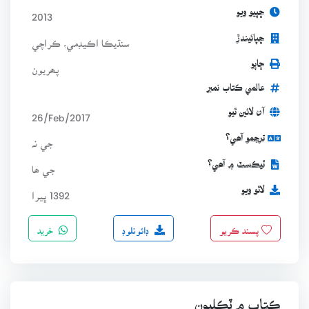
ڇپيو ويو
2013
ڇپائيندڙ
سنڌيڪا اڪيڊمي، ڪراچي
ڇاپو
پھريون
عالمي ڪتاب نمبر
آن لائين ٿيو
26/Feb/2017
ترجمو آھي؟
جي نہ
ٽيڪسٽ ۾ آھي؟
جي ھا
لاٿو ويو
1392 ڀيرا
ڊائونلوڊ
خريد
پسند ڪريو
ڪتاب ۾ ٽِڪليون