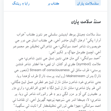
سنڌسلامت پاران
ڪتاب ۾
رايا ۽ ريٽنگ
سنڌ سلامت پاران
سنڌ سلامت ڊجيٽل بوڪ ايڊيشن سلسلي جو نئون ڪتاب ”خواب
آوارا پکي“ اوهان اڳيان حاضر آهي. هي ڪتاب اسان جي دور جي
خوبصورت شاعر احمد سولنگيءَ جي شاعراڻي تخليقن جو مجموعو
آهي. لڇمڻ ڪومل مهاڳ ۾ لکيو آهي:
”احمد سولنگيءَ کي مان هتي نئين نسل جي نئين شاعريءَ جي
علامت (symbol) ڪري ٿو کڻان. ان ٽهيءَ جا اڪثر شاعر فئشن
پرستيءَ طرف مائل ٿي Stream of consciousness (شعور جي
ڌارا) بدران Mainstream (روايت پرست ڌارا) طرف لُڙهندا ويا.
جتي شاعري خود شاعرن مٿان نازل ٿيڻ جو فطرتي عمل ٿيڻ جڳائي،
اتي هُو پاڻ شاعريءَ مٿان نازل ٿيڻ لڳا ۽ اهڙي افراتفريءَ واري دؤر
۾ ڪيترن کي لُڙ ۾ مزو لڳي ويو ۽ هُو راتورات شاعر ٿي ويا، پر
شاعريءَ لاءِ جيڪا اندر جي سُوجهه ٻُوجهه گُهربل آهي، ان تقاضا تي
احمد سولنگيءَ جهڙا ڪي ٿورائي تخليقڪار کَرا ثابت ٿي سگهيا.“
هي ڪتاب 2013ع ۾ سنڌيڪا اڪيڊمي پاران ڇپايو ويو. ٿورائتا