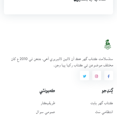
سنڌسلامت ڪتاب گهر ھڪ آن لائين لائبريري آھي، جنھن تي 2010ع کان
مختلف موضوعن تي ڪتاب رکيا پيا وڃن.
ڳنڍجو
ڪميونٽي
ڪتاب گهر بابت
طريقيڪار
انتظامي سَٿ
عمومي سوال