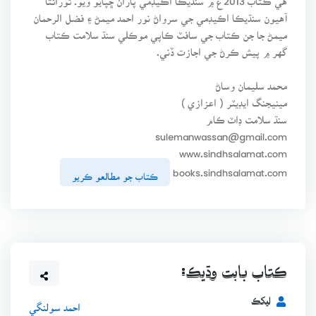
آهيون سنڌيڪا اڪيڊمي جي سرواڻ نور احمد ميمڻ ۽ فضل الرحمان
ميمڻ جا جن ڪتاب جي سافٽ ڪاپي موڪلي سنڌ سلامت ڪتاب
گهر ۾ پيش ڪرڻ جي اجازت ڏني.
محمد سليمان وساڻ
مينيجنگ ايڊيٽر ( اعزازي )
سنڌ سلامت ڊاٽ ڪام
sulemanwassan@gmail.com
www.sindhsalamat.com
books.sindhsalamat.com
ڪتاب جو مطالعو ڪريو
ڪتاب بابت وڌيڪ:
ليکڪ
احمد سولنگي