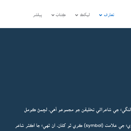
تعارف
ليکڪ
ڪِتابَ
پبلشر
نگيءَ جي شاعراڻي تخليقن جو مجموعو آهي. لڇمڻ ڪومل
”احمد سولنگيءَ کي مان هتي نئين نسل جي نئين شاعريءَ جي علامت (symbol) ڪري ٿو کڻان. ان ٽهيءَ جا اڪثر شاعر