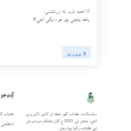
آءٌ احمد ڌرم نه زرتشتي،
باهه بڻجي ڇو هوءَ بَکِي آهي؟!
پويون پَنو
ڳنڍجو
سنڌسلامت ڪتاب گهر ھڪ آن لائين لائبريري
ڪتاب گهر
آھي، جنھن تي 2010ع کان مختلف موضوعن
انتظامي 
تي ڪتاب رکيا پيا وڃن.