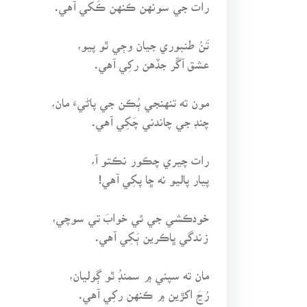
رات جي سونهن ڪنهن ڪَکي آهي.
تَنُ طنبوري جيان وڄي ٿو پيو،
عشق آڱر جڏهن رکِي آهي.
مون ته تنهنجي ٻُڪن جي پاڻيءَ مان،
چنڊ جي چاندني چَکِي آهي.
رات چيري چڪور نڪتو آ،
پيار پاليو نه ڇا پکِي آهي!
خودڪشي جي ئي خوابَ تي سوچي،
زندگي ڀاڪرين ٻَکِي آهي.
مان ته سپني ۾ سمنڊُ ٿو ڳوليان،
رُڃَ اکڙين ۾ ڪنهن رکِي آهي.