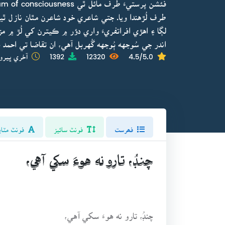
طرف لُڙهندا ويا. جتي شاعري خود شاعرن مٿان نازل ٿي
لڳا ۽ اهڙي افراتفريءَ واري دؤر ۾ ڪيترن کي لُڙ ۾ مزو
اندر جي سُوجهه ٻُوجهه گُهربل آهي، ان تقاضا تي احمد
4.5/5.0
12320
1392
آخري ڀيرو 
فھرست
فونٽ سائيز
فونٽ مٽاي
چنڊُ، تارو نه هوءَ سکي آهي،
چنڊُ، تارو نه هوءَ سکي آهي،