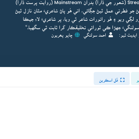
فئشن پرستيءَ طرف مائل ٿي Stream of consciousness (شعور جي ڌارا) بدران Mainstream (روايت پرست ڌارا)
ڻ جو فطرتي عمل ٿيڻ جڳائي، اتي هُو پاڻ شاعريءَ مٿان نازل ٿيڻ
 لڳي ويو ۽ هُو راتورات شاعر ٿي ويا، پر شاعريءَ لاءِ جيڪا
 سولنگيءَ جهڙا ڪي ٿورائي تخليقڪار کَرا ثابت ٿي سگهيا.“
اپڊيٽ ٿيو:
احمد سولنگي
ڇاپو پھريون
و
فُل اسڪرين