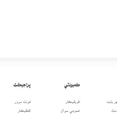
ڪميونٽي
پراجيڪٽ
 بابت
طريقيڪار
فونٽ سرور
سَٿ
عمومي سوال
لفظيڪار