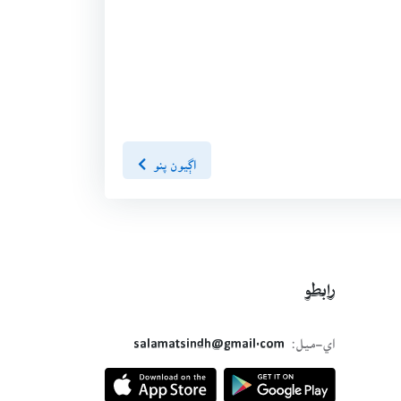
اڳيون پنو
رابطو
اي-ميل:
salamatsindh@gmail.com