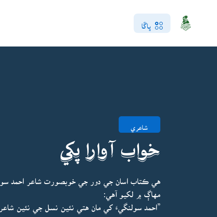
ڀاڱا
شاعري
خواب آوارا پکي
هي ڪتاب اسان جي دور جي خوبصورت شاعر احمد سول
مهاڳ ۾ لکيو آهي: