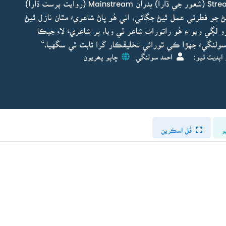
فئشن پرستيءَ طرف مائل ٿي Stream of consciousness (شعور جي ڌارا) بدران Mainstream (روايت پرست ڌارا)
ڻ جو فطرتي عمل ٿيڻ جڳائي، اتي هُو پاڻ شاعريءَ مٿان نازل ٿيڻ
 لڳي ويو ۽ هُو راتورات شاعر ٿي ويا، پر شاعريءَ لاءِ جيڪا
 سولنگيءَ جهڙا ڪي ٿورائي تخليقڪار کَرا ثابت ٿي سگهيا.“
اپڊيٽ ٿيو:
احمد سولنگي
ڇاپو پھريون
و
فُل اسڪرين