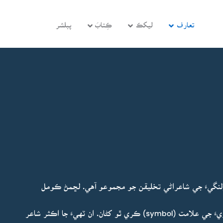
تعارف
ليکڪ
ڪِتابَ
پبلشر
نگيءَ جي شاعراڻي تخليقن جو مجموعو آهي. لڇمڻ ڪومل
”احمد سولنگيءَ کي مان هتي نئين نسل جي نئين شاعريءَ جي علامت (symbol) ڪري ٿو کڻان. ان ٽهيءَ جا اڪثر شاعر