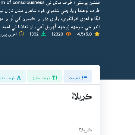
طرف لُڙهندا ويا. جتي شاعري خود شاعرن مٿان نازل ٿي
لڳا ۽ اهڙي افراتفريءَ واري دؤر ۾ ڪيترن کي لُڙ ۾ مزو
اندر جي سُوجهه ٻُوجهه گُهربل آهي، ان تقاضا تي احمد
4.5/5.0
12320
1392
آخري ڀيرو 
فھرست
فونٽ سائيز
فونٽ مٽاي
ڪربلا!
ڪربلا!