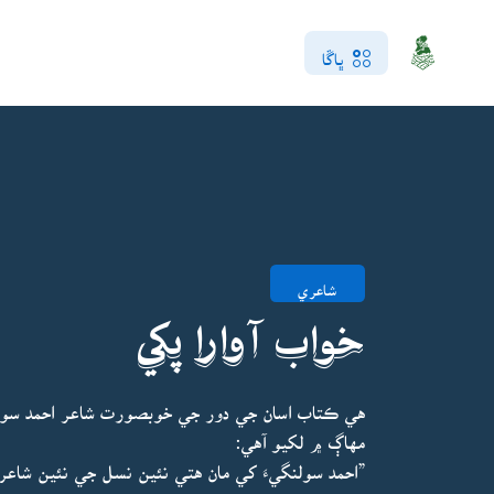
ڀاڱا
شاعري
خواب آوارا پکي
هي ڪتاب اسان جي دور جي خوبصورت شاعر احمد سول
مهاڳ ۾ لکيو آهي: