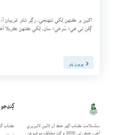
اکين ۾ ڪنهن لِکي تنهنجي، رڳو شامِ غريبان آ،
ڳلن تي هيءَ سُرخيءَ سان، لِکي ڪنهن ڪربلا آه
پويون پَنو
ڳنڍجو
سنڌسلامت ڪتاب گهر ھڪ آن لائين لائبريري
ڪتاب گهر
آھي، جنھن تي 2010ع کان مختلف موضوعن
انتظامي 