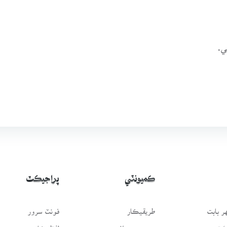
ي.
ڪميونٽي
پراجيڪٽ
 بابت
طريقيڪار
فونٽ سرور
سَٿ
عمومي سوال
لفظيڪار