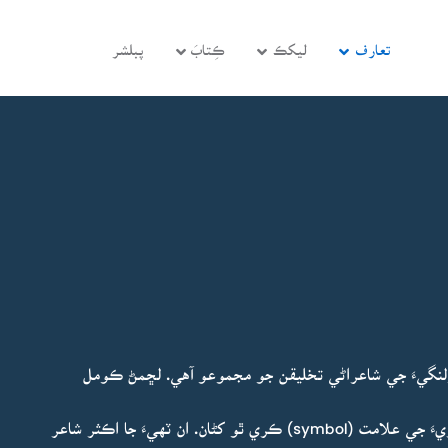
تعارف
ليکڪ
ڪِتابَ
پبلشر
نگيءَ جي شاعراڻي تخليقن جو مجموعو آهي. لڇمڻ ڪومل
”احمد سولنگيءَ کي مان هتي نئين نسل جي نئين شاعريءَ جي علامت (symbol) ڪري ٿو کڻان. ان ٽهيءَ جا اڪثر شاعر