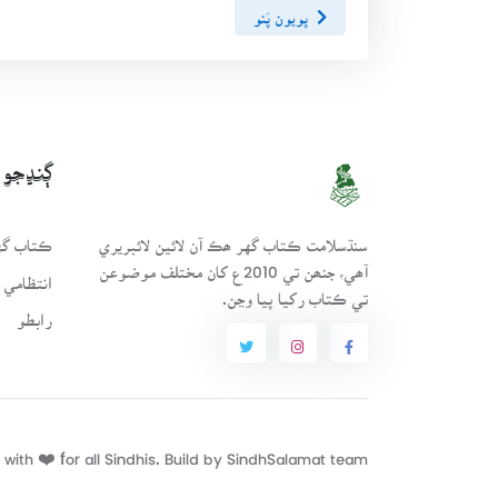
پويون پَنو
ڳنڍجو
سنڌسلامت ڪتاب گهر ھڪ آن لائين لائبريري
ڪتاب گهر
آھي، جنھن تي 2010ع کان مختلف موضوعن
انتظامي 
تي ڪتاب رکيا پيا وڃن.
رابطو
with ❤️ for all Sindhis. Build by
SindhSalamat
team