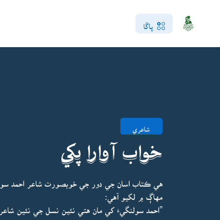
ڀاڱا
شاعري
خواب آوارا پکي
هي ڪتاب اسان جي دور جي خوبصورت شاعر احمد سول
مهاڳ ۾ لکيو آهي: