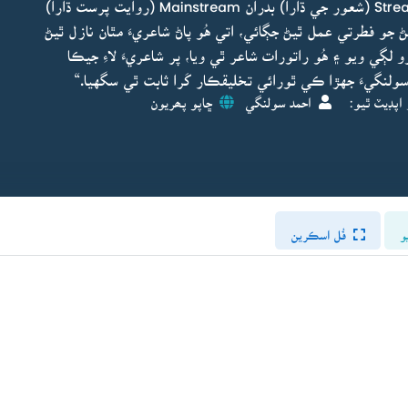
فئشن پرستيءَ طرف مائل ٿي Stream of consciousness (شعور جي ڌارا) بدران Mainstream (روايت پرست ڌارا)
ڻ جو فطرتي عمل ٿيڻ جڳائي، اتي هُو پاڻ شاعريءَ مٿان نازل ٿيڻ
 لڳي ويو ۽ هُو راتورات شاعر ٿي ويا، پر شاعريءَ لاءِ جيڪا
 سولنگيءَ جهڙا ڪي ٿورائي تخليقڪار کَرا ثابت ٿي سگهيا.“
اپڊيٽ ٿيو:
احمد سولنگي
ڇاپو پھريون
و
فُل اسڪرين