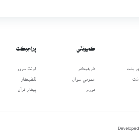
ڪميونٽي
پراجيڪٽ
 بابت
طريقيڪار
فونٽ سرور
سَٿ
عمومي سوال
لفظيڪار
فورم
پيغامِ قرآن
Developed 