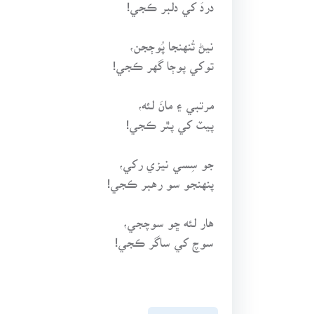
دردَ کي دلبر ڪجي!
نيڻ تُنهنجا پُوڄجن،
توکي پوڄا گهر ڪجي!
مرتبي ۽ مانَ لئه،
پيٽ کي پٿر ڪجي!
جو سِسي نيزي رکي،
پنهنجو سو رهبر ڪجي!
هار لئه ڇو سوچجي،
سوچ کي ساگر ڪجي!