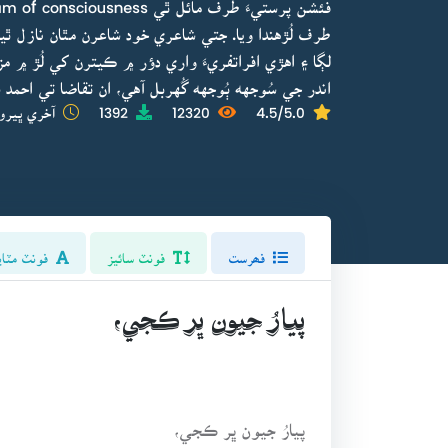
طرف لُڙهندا ويا. جتي شاعري خود شاعرن مٿان نازل ٿي
لڳا ۽ اهڙي افراتفريءَ واري دؤر ۾ ڪيترن کي لُڙ ۾ مزو
اندر جي سُوجهه ٻُوجهه گُهربل آهي، ان تقاضا تي احمد
4.5/5.0
12320
1392
آخري ڀيرو 
فھرست
فونٽ سائيز
فونٽ مٽاي
پيارُ جيون ڀر ڪجي،
پيارُ جيون ڀر ڪجي،