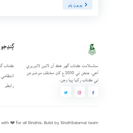
پويون پَنو
ڳنڍجو
سنڌسلامت ڪتاب گهر ھڪ آن لائين لائبريري
ڪتاب گهر
آھي، جنھن تي 2010ع کان مختلف موضوعن
انتظامي 
تي ڪتاب رکيا پيا وڃن.
رابطو
with ❤️ for all Sindhis. Build by
SindhSalamat
team