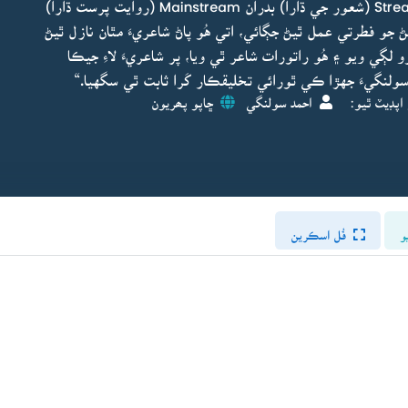
فئشن پرستيءَ طرف مائل ٿي Stream of consciousness (شعور جي ڌارا) بدران Mainstream (روايت پرست ڌارا)
ڻ جو فطرتي عمل ٿيڻ جڳائي، اتي هُو پاڻ شاعريءَ مٿان نازل ٿيڻ
 لڳي ويو ۽ هُو راتورات شاعر ٿي ويا، پر شاعريءَ لاءِ جيڪا
 سولنگيءَ جهڙا ڪي ٿورائي تخليقڪار کَرا ثابت ٿي سگهيا.“
اپڊيٽ ٿيو:
احمد سولنگي
ڇاپو پھريون
و
فُل اسڪرين