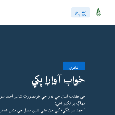
ڀاڱا
شاعري
خواب آوارا پکي
هي ڪتاب اسان جي دور جي خوبصورت شاعر احمد سول
مهاڳ ۾ لکيو آهي: