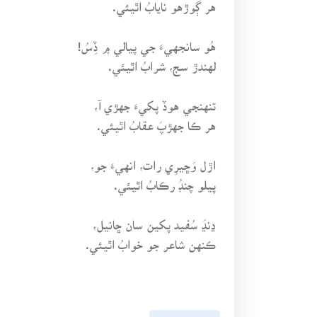
هر ڳوڙهو نايابُ اٿيئي.
هُو سانجهيءَ جي پيالي ۾ ڏِسُ!
لهندڙ سج، شرابُ اٿيئي.
تنهنجي هوڏ پکيءَ جهڙي آ،
هر ڪا جهڙپَ عقابُ اٿيئي.
اڙل وَڇيرِي رات، انهيءَ جو،
پيلو چنڊُ رڪابُ اٿيئي.
ڍنڍَ سُفيد پکين سان ڇانيل،
ڪنهن شاعر جو خوابُ اٿيئي.