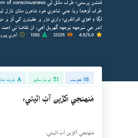
طرف لُڙهندا ويا. جتي شاعري خود شاعرن مٿان نازل ٿي
لڳا ۽ اهڙي افراتفريءَ واري دؤر ۾ ڪيترن کي لُڙ ۾ مزو
اندر جي سُوجهه ٻُوجهه گُهربل آهي، ان تقاضا تي احمد
4.5/5.0
12325
1392
آخري ڀيرو 
فھرست
فونٽ سائيز
فونٽ مٽاي
مُنهنجي اکڙين آبُ اٿيئي،
مُنهنجي اکڙين آبُ اٿيئي،