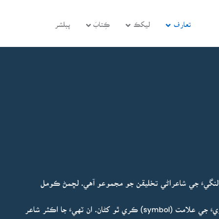
تعارف
ليکڪ
ڪِتابَ
پبلشر
نگيءَ جي شاعراڻي تخليقن جو مجموعو آهي. لڇمڻ ڪومل
”احمد سولنگيءَ کي مان هتي نئين نسل جي نئين شاعريءَ جي علامت (symbol) ڪري ٿو کڻان. ان ٽهيءَ جا اڪثر شاعر