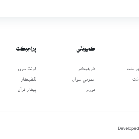
ڪميونٽي
پراجيڪٽ
 بابت
طريقيڪار
فونٽ سرور
سَٿ
عمومي سوال
لفظيڪار
فورم
پيغامِ قرآن
Developed 