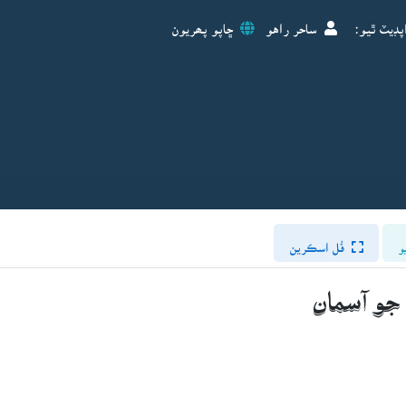
پڊيٽ ٿيو:
ساحر راهو
ڇاپو پھريون
و
فُل اسڪرين
ن جو آسمان