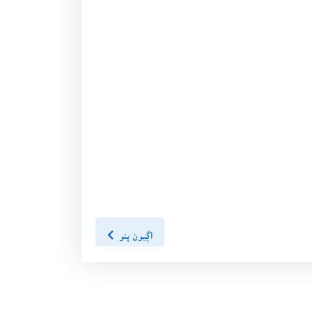
اڳيون پنو