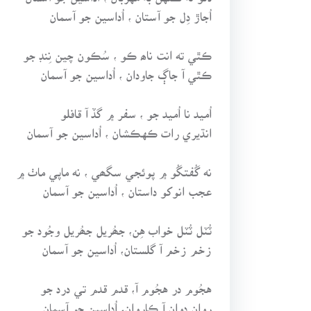
اُجاڙ دِل جو آستان ، اُداسين جو آسمان
ڪٿي ته انت ناھ ڪو ، سُڪون چين نِنڊ جو
ڪٿي آ جاڳ جاودان ، اُداسين جو آسمان
اُميد نا اُميد جو ، سفر ۾ گڏ آ قافلو
انڌيري رات ڪهڪشان ، اُداسين جو آسمان
نه گُفتگُو ۾ پوئجي سگھي ، نه ماپي ماٺ ۾
عجب انوکو داستان ، اُداسين جو آسمان
ٽُٽل ٽُٽل خواب هِن، جھُريل جھُريل وجُود جو
زخم زخم آ گلستان، اُداسين جو آسمان
هجُوم در هجُوم آ، قدم قدم تي درد جو
روان دوان آ ڪاروان، اُداسين جو آسمان