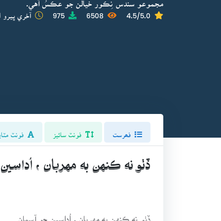
مجموعو سندس نِڪور خيالن جو عڪسُ آهي.
4.5/5.0
6508
975
آخري ڀيرو ا
فھرست
فونٽ سائيز
فونٽ مٽاي
ڏٺو نه ڪنهن به مهربان ، اُداسي
ڏٺو نه ڪنهن به مهربان ، اُداسين جو آسمان