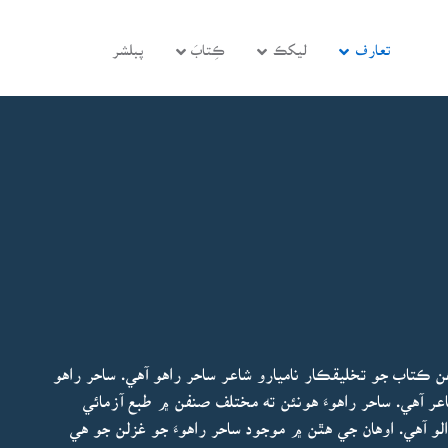
تعارف
ليکڪ
ڪِتابَ
پبلشر
ن ڪتاب جو تخليقڪار ناميارو شاعر ساحر راهو آهي. ساحر راهو
ر آهي. ساحر راهوءَ هونئن ته مختلف صنفن ۾ طبع آزمائي
 آهي. اوهان جي هٿن ۾ موجود ساحر راهوءَ جو غزلن جو هي