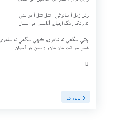
رُٺل رُٺل آ سانوڻي ، تتل تتل آ ڌر تتي
نه رنگ رنگ آجيان، اُداسين جو آسمان
چٽي سگھي نه شاعري، ڪڇي سگھي نه ساحري
غمن جو انت جانِ جان، اُداسين جو آسمان

پويون پَنو