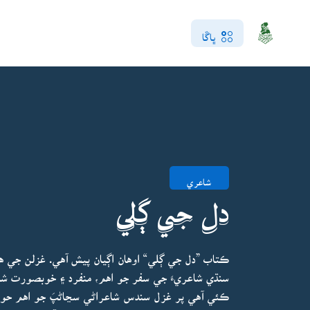
ڀاڱا
شاعري
دل جي ڳلي
ڪتاب ”دل جي ڳلي“ اوهان اڳيان پيش آهي. غزلن جي ه
سنڌي شاعريءَ جي سفر جو اهم، منفرد ۽ خوبصورت شاع
ڪئي آهي پر غزل سندس شاعراڻي سڃاڻپَ جو اهم حوالو