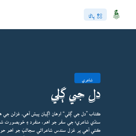
ڀاڱا
شاعري
دل جي ڳلي
ڪتاب ”دل جي ڳلي“ اوهان اڳيان پيش آهي. غزلن جي ه
سنڌي شاعريءَ جي سفر جو اهم، منفرد ۽ خوبصورت شاع
ڪئي آهي پر غزل سندس شاعراڻي سڃاڻپَ جو اهم حوالو