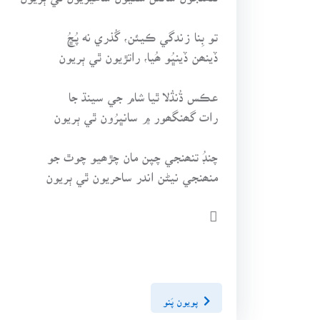
تو بِنا زندگي ڪيئن، گُذري ﻧﻪ پُڇُ
ڏينھن ڏينڀُو ھُيا، راتڙيون ٿي ٻريون
عڪس ڌُنڌُلا ٿيا شام جي سينڌ جا
رات گھنگھور ۾ سانڀرُون ٿي ٻريون
چنڊُ تنھنجي چپن مان چڙھيو چوٿ جو
منھنجي نيڻن اندر ساحريون ٿي ٻريون

پويون پَنو