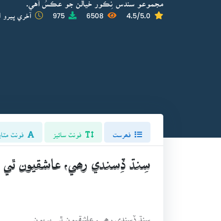
مجموعو سندس نِڪور خيالن جو عڪسُ آهي.
4.5/5.0
6508
975
آخري ڀيرو ا
فھرست
فونٽ سائيز
فونٽ مٽاي
سِنڌ ڏِسندي رھي، عاشقيون ٿي ٻ
سِنڌ ڏِسندي رھي، عاشقيون ٿي ٻريون