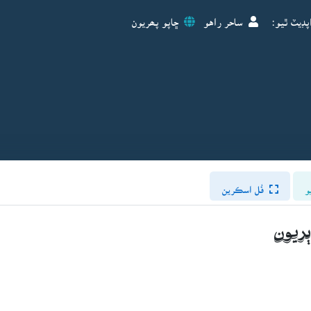
پڊيٽ ٿيو:
ساحر راهو
ڇاپو پھريون
و
فُل اسڪرين
ريون