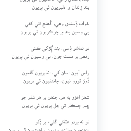
بند زِندان ۾ دِلبريون ٿي ٻريون
خواب ڏِسندي وھي، گُھنج آئي کڻي
بي وسين بند ۾ ڇوڪريون ٿي ٻريون
تو تماشو ڏِسي، بند ڳِڙکي ڪئي
رقص ۾ مست جون، بي وسيون ٿي ٻريون
راس آيون اسان کي، انڌيريون گليون
ڏُورُ ٿورو نيون، چاندنيون ٿي ٻريون
شھرُ اھڙو به ھو، جنھن ۾ ھر شام جو
ڇير ڇمڪار تي جل پريون ٿي ٻريون
تو ﻧﻪ پردو ھٽائي گليءَ ۾ ڏِٺو
تنھنجون سانئڻ ستيون ساھيڙيون ٿي ٻريون