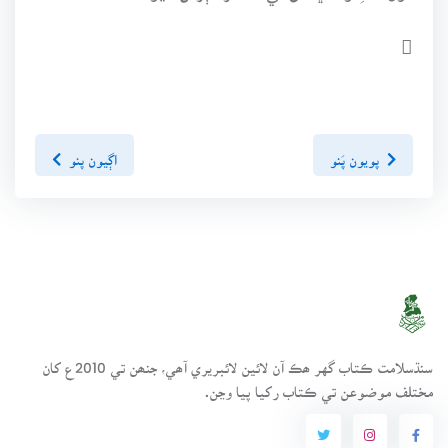

پويون پَنو
اڳيون پنو
سنڌسلامت ڪتاب گهر ھڪ آن لائين لائبريري آھي، جنھن تي 2010ع کان
مختلف موضوعن تي ڪتاب رکيا پيا وڃن.