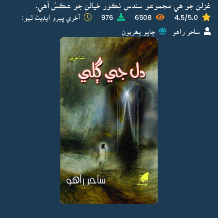
غزلن جو هي مجموعو سندس نِڪور خيالن جو عڪسُ آهي.
4.5/5.0
6508
976
آخري ڀيرو اپڊيٽ ٿيو:
ساحر راهو
ڇاپو پھريون