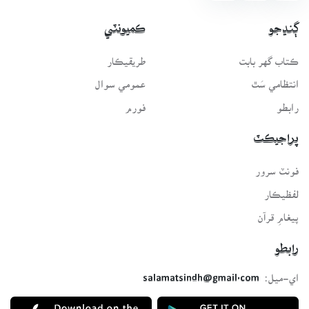
ڳنڍجو
ڪميونٽي
ڪتاب گهر بابت
طريقيڪار
انتظامي سَٿ
عمومي سوال
رابطو
فورم
پراجيڪٽ
فونٽ سرور
لفظيڪار
پيغامِ قرآن
رابطو
اي-ميل:
salamatsindh@gmail.com