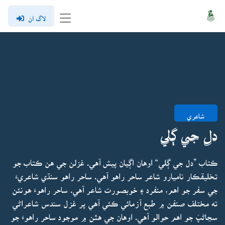
لاگ ان
شاعري
دل جي ڳلي
ڪتاب ”دل جي ڳلي“ اوهان اڳيان پيش آهي. غزلن جي هن ڪتاب جو
تخليقڪار ناميارو شاعر ساحر راهو آهي. ساحر راهو سنڌي شاعريءَ
جي سفر جو اهم، منفرد ۽ خوبصورت شاعر آهي. ساحر راهوءَ هونئن
ته مختلف صنفن ۾ طبع آزمائي ڪئي آهي پر غزل سندس شاعراڻي
سڃاڻپَ جو اهم حوالو آهي. اوهان جي هٿن ۾ موجود ساحر راهوءَ جو