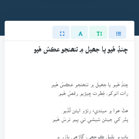
چنڊُ ھُيو يا جھيل ۾ تنھنجو عڪسُ ھُيو
چنڊُ ھُيو يا جھيل ۾ تنھنجو عڪسُ ھُيو
رات انوکو، فِطرت ڇيڙيو رقصُ ھُيو
ھٿُ ھوا ۾ مينديءَ رتڙو ايئن لُڏيو
پٿر کي جيئن شيشي تي پيو ترسُ ھُيو
پاپ ۾ پليل ڪوجھي، ڳاڙھي بازر ۾