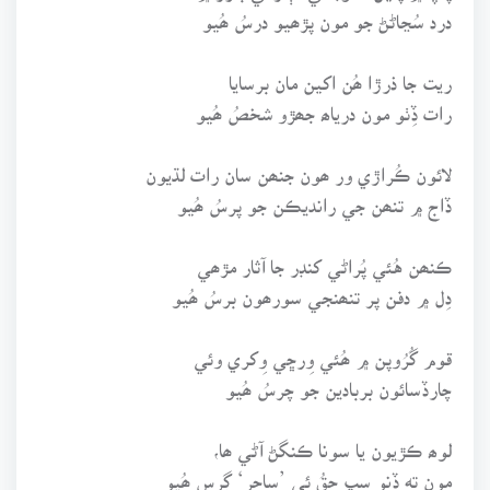
درد سُڃاڻڻ جو مون پڙھيو درسُ ھُيو
ريت جا ذرڙا ھُن اکين مان برسايا
رات ڏِٺو مون درياھ جھڙو شخصُ ھُيو
لائون ڪُراڙي ور ھون جنھن سان رات لڌيون
ڏاج ۾ تنھن جي رانديڪن جو پرسُ ھُيو
ڪنھن هُئي پُراڻي کنڊر جا آثار مڙھي
دِل ۾ دفن پر تنھنجي سورھون برسُ ھُيو
قوم گُرُوپن ۾ ھُئي وِرڇي وِکري وئي
چارڏسائون بربادين جو چرسُ ھُيو
لوھ ڪڙيون يا سونا ڪنگڻ آڻي ھا،
مون ﺗﻪ ڏِنو سڀ حقُ ئي ’ساحر‘ ڳرس ھُيو