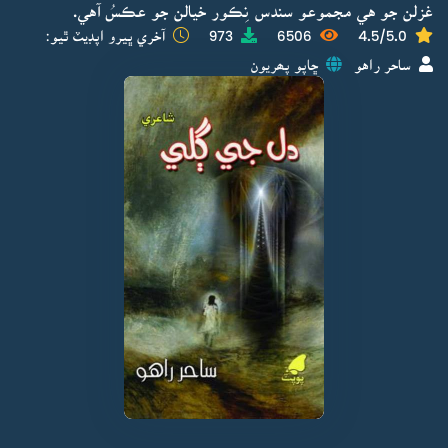
غزلن جو هي مجموعو سندس نِڪور خيالن جو عڪسُ آهي.
4.5/5.0
6506
973
آخري ڀيرو اپڊيٽ ٿيو:
ساحر راهو
ڇاپو پھريون