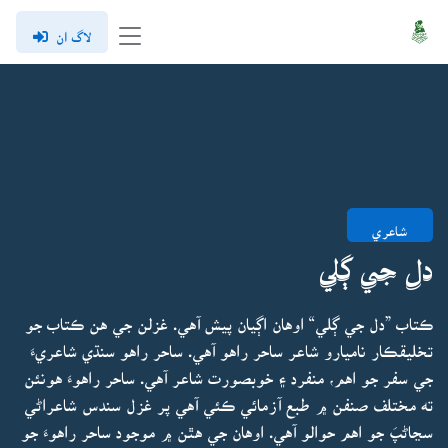
لاگ ان
شاعري
دل جي ڳلي
ڪتاب ”دل جي ڳلي“ اوهان اڳيان پيش آهي. غزلن جي هن ڪتاب جو
تخليقڪار ناميارو شاعر ساحر راهو آهي. ساحر راهو سنڌي شاعريءَ
جي سفر جو اهم، منفرد ۽ خوبصورت شاعر آهي. ساحر راهوءَ هونئن
ته مختلف صنفن ۾ طبع آزمائي ڪئي آهي پر غزل سندس شاعراڻي
سڃاڻپَ جو اهم حوالو آهي. اوهان جي هٿن ۾ موجود ساحر راهوءَ جو