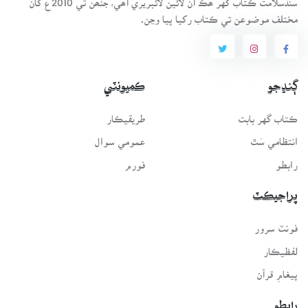
مختلف موضوعن تي ڪتاب رکيا پيا وڃن.
ڳنڍجو
ڪميونٽي
ڪتاب گهر بابت
طريقيڪار
انتظامي سَٿ
عمومي سوال
رابطو
فورم
پراجيڪٽ
فونٽ سرور
لفظيڪار
پيغامِ قرآن
رابطو