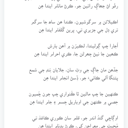
رفُو اڻ جھاڳ راتين جو، ڪرڻ ماتام ايندا ھِن
اڪيلائن ۾ سرگوشيون، ڪندا ھن ساھ جا سرگم
تري دِل جي جزيري تي، پرين گُلفام ايندا ھِن
اُڃارا چپ ڳوليندا، لڪيرُن ۾ آھن بارش
ڪھين جا نيڻ جِھرڻن جا، ڪري احرام ايندا ھِن
جڏھن مان جاڳ جي وٽِ سان، جلايان نِنڊ جي شمع
پتنگا آلي ڪاٺيءَ جو، ڏِسڻ انجام ايندا ھِن
ڪنهين جا چپ ماڻين ٿا ڪُنواري چپ جون چُميون
حِصي ۾ ڪنهن جي اوباريل جِسم ۽ جام ايندا هِن
اوڳاڇي گندُ اندر جو، قلم سان ڪوري ڪاغذ تي
مُحبت جي معراجن کي، ڪرڻ بدنام ايندا ھِن