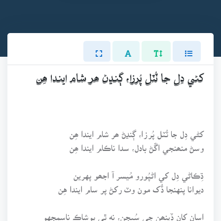
کڻي دِل جا ٽُٽل پُرزا، ڳنڍڻ ھر شام ايندا ھِن
کڻي دِل جا ٽُٽل پُرزا، ڳنڍڻ ھر شام ايندا ھِن
وسڻ منھنجي اڱڻ بادل، سدا ناڪام ايندا ھِن
ڌِڪاڻي دِل کي اڻپُورو مُيسر آ اجھو پهرين
ديوانا پنهنجا ڏُک مون وٽ رکڻ پر سام ايندا هِن
اسان کان ڏينھن جي سُبجن، نه ٿي پوشاڪ ناسمجهو