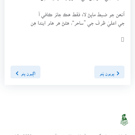
اُنھن جو ضبط ماپڻ لاءِ فقط هڪ جامُ ڪافي آ
جي اعليٰ ظرفَ جي ”ساحر“، هڻڻ هر هام ايندا هِن

پويون پَنو
اڳيون پنو
سنڌسلامت ڪتاب گهر ھڪ آن لائين لائبريري آھي، جنھن تي 2010ع کان