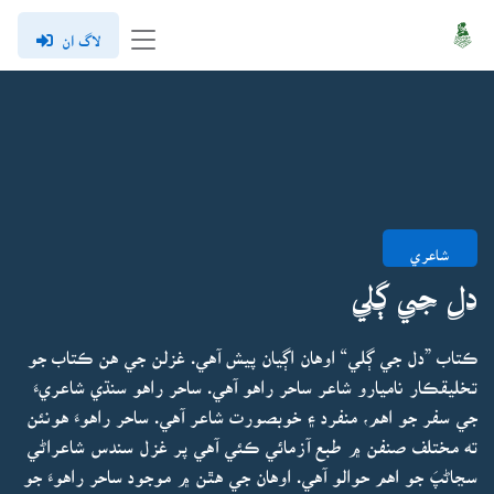
لاگ ان
شاعري
دل جي ڳلي
ڪتاب ”دل جي ڳلي“ اوهان اڳيان پيش آهي. غزلن جي هن ڪتاب جو
تخليقڪار ناميارو شاعر ساحر راهو آهي. ساحر راهو سنڌي شاعريءَ
جي سفر جو اهم، منفرد ۽ خوبصورت شاعر آهي. ساحر راهوءَ هونئن
ته مختلف صنفن ۾ طبع آزمائي ڪئي آهي پر غزل سندس شاعراڻي
سڃاڻپَ جو اهم حوالو آهي. اوهان جي هٿن ۾ موجود ساحر راهوءَ جو