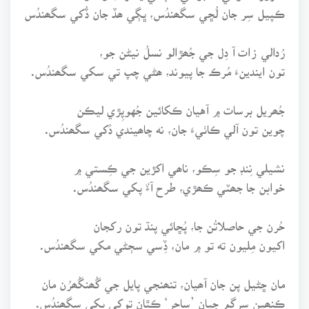
ڪپيل سِر جان لُڇي سگھندُس، ڀڳي ھڏ جان ڏُکي سگھندُس
رُدالي زات آ دِل جي جُھڙالو نسلُ نيڻن جو،
تون ايندينءَ مُرڪ جا پيوند، ھڻي چپ تي سکي سگھندُس.
جُھريل برسات ۾ آهيان ڪکائين جُهوپِڙي ليڪن
چوين تون آلي ڪاٺيءَ جان، نه چاھيندي دُکي سگھندُس.
نشيلي نِنڊ جو سِڪو، ناھي اکڙين جي ڪِستي ۾
خوابن جا جھٽي ڪھڙي، طرح آءٌ پکي سگھندُس.
حُرن جي حاصلاتُن جا، پُڇائي پنڌ تون رکجان
اکيون مِليون ته تو ۾ مان، ڏِسي سڄڻي مکي سگھندُس.
مان ڇڻيل پن جان آھيان، تنھنجي پايل جي گُھنگُھرُن مان
ڪنھين سرگم جيان ’ساحر‘ ڪِٿان توکي بکي سگھندُس.