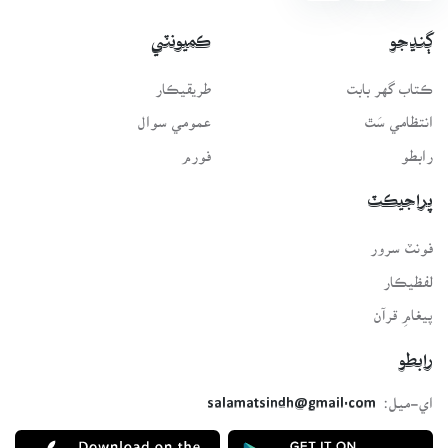
ڳنڍجو
ڪميونٽي
ڪتاب گهر بابت
طريقيڪار
انتظامي سَٿ
عمومي سوال
رابطو
فورم
پراجيڪٽ
فونٽ سرور
لفظيڪار
پيغامِ قرآن
رابطو
اي-ميل:
salamatsindh@gmail.com