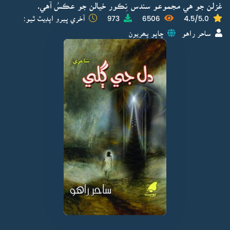
غزلن جو هي مجموعو سندس نِڪور خيالن جو عڪسُ آهي.
4.5/5.0
6506
973
آخري ڀيرو اپڊيٽ ٿيو:
ساحر راهو
ڇاپو پھريون