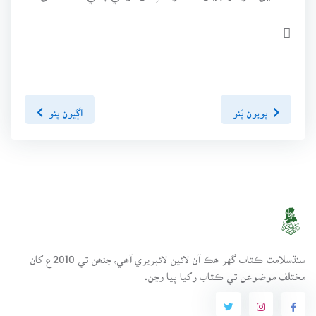

پويون پَنو
اڳيون پنو
سنڌسلامت ڪتاب گهر ھڪ آن لائين لائبريري آھي، جنھن تي 2010ع کان
مختلف موضوعن تي ڪتاب رکيا پيا وڃن.