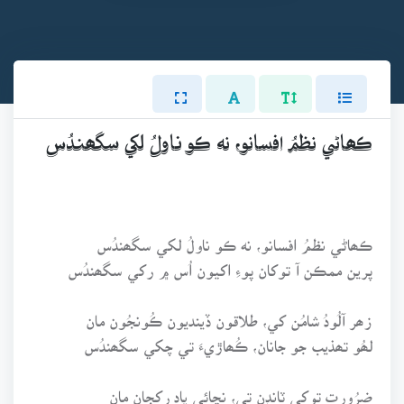
ڪھاڻي نظمُ افسانو، نه ڪو ناولُ لکي سگھندُس
ڪھاڻي نظمُ افسانو، نه ڪو ناولُ لکي سگھندُس
پرين ممڪن آ توکان پوءِ اکيون اُس ۾ رکي سگھندُس
زھر آلُودُ شامُن کي، طلاقون ڏينديون ڪُونجُون مان
لھُو تھذيب جو جانان، ڪُھاڙيءَ تي چکي سگھندُس
ضرُورت توکي ٽانڊن تي، نچائي ياد رکجان مان