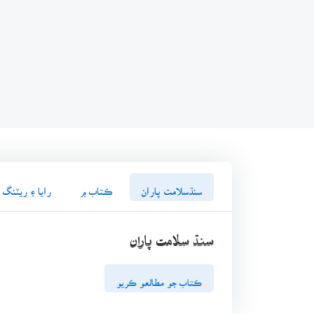
سنڌسلامت پاران
ڪتاب ۾
رايا ۽ ريٽنگ
سنڌ سلامت پاران
ڪتاب جو مطالعو ڪريو