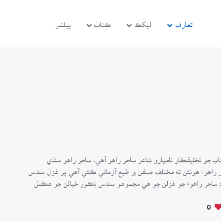
تعارف
ليکڪ
ڪِتابَ
پبلشر
 جو تخليقڪار ناميارو شاعر ساحر راهو آهي. ساحر راهو سنڌي
ر راهوءَ هونئن ته مختلف صنفن ۾ طبع آزمائي ڪئي آهي پر غزل سندس
د ساحر راهوءَ جو غزلن جو هي مجموعو سندس نِڪور خيالن جو عڪسُ
0