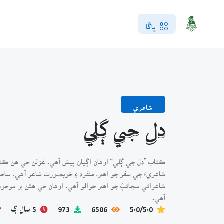
ڀاڱا
شاعري
دل جي ڳلي
ڪتاب ”دل جي ڳلي“ اوهان اڳيان پيش آهي. غزلن جي هن ڪتاب
شاعريءَ جي سفر جو اهم، منفرد ۽ خوبصورت شاعر آهي. ساح
شاعراڻي سڃاڻپَ جو اهم حوالو آهي. اوهان جي هٿن ۾ موجو
آهي.
5.0/5.0
6506
973
5 سال اڳ