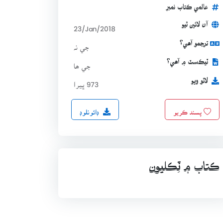
عالمي ڪتاب نمبر
آن لائين ٿيو
23/Jan/2018
ترجمو آھي؟
جي نہ
ٽيڪسٽ ۾ آھي؟
جي ھا
لاٿو ويو
973 ڀيرا
ڊائونلوڊ
پسند ڪريو
ڪتاب ۾ ٽِڪليون