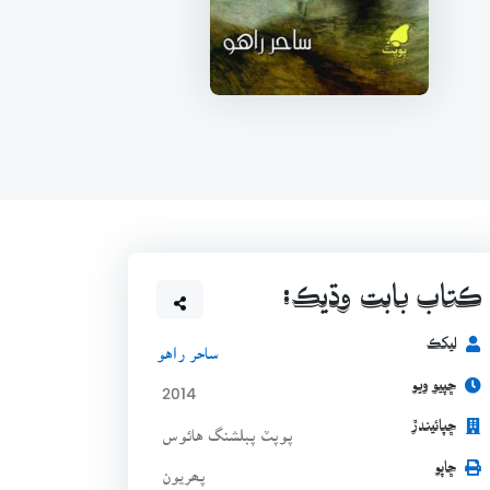
ڪتاب بابت وڌيڪ:
ليکڪ
ساحر راهو
ڇپيو ويو
2014
ڇپائيندڙ
پوپٽ پبلشنگ هائوس
ڇاپو
پھريون