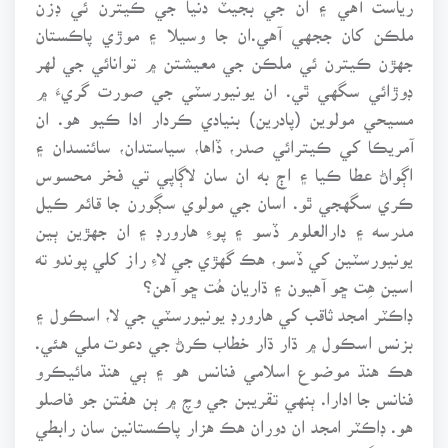
ملڪن کان ججهي آهي.ان جا وسيلا ۽ موڙي پاڪستان
جهڙن ڪيترن ئي ملڪن جي معيشتن ۾ توانائي جي لهر
ڊوڙائي سگهي ٿي. ان يونيورسٽي جي صورت گريءَ ۾
مسيحي مولوين (پادرين) بنيادي ڪردار ادا ڪيو هو. ان
آمريڪا کي ڪيترائي صدر، ڏاها، سياستدان، سائنسدان ۽
اڳواڻ عطا ڪيا ۽ اڄ به ان سان لاڳاپي تي فخر محسوس
ڪري سگهجي ٿو. اسان جي مولوي سڳورن جا قائم ڪيل
مدرسه ۽ دارالعلوم ڏسو ۽ پوءِ هارورڊ ۽ ان جهڙين ٻين
يونيورسٽين کي ڏسو، هڪ گهڙي جي لاءِ راز کلي پوندو ته
اسين هِت ڇو آهيون ۽ ڌاريان هُت ڇو آهن؟
ڊاڪٽر امجد ثاقب کي هارورڊ يونيورسٽي جي لا، اسڪول ۽
بزنس اسڪول ۾ ڌار ڌار خطاب ڪرڻ جي دعوت ملي هئي.
هڪ هنڌ موضوع اسلامي فنانس هو ۽ ٻي هنڌ مائيڪرو
فنانس جا ادارا. ٻنهي تقريبن جي وچ ۾ ٻن هفتن جو فاصلو
هو. ڊاڪٽر امجد ان دوران هڪ هزار پاڪستانين سان رابطي
جوپروگرام رٿيو. هو ڪيترن ئي شهرن ۾ پهتو، تقريبن کي