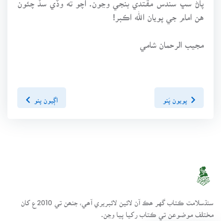
هن امام جي پويان الله اڪبر!
مجيب الرحمان شامي
پويون پَنو
اڳيون پنو
سنڌسلامت ڪتاب گهر ھڪ آن لائين لائبريري آھي، جنھن تي 2010ع کان
مختلف موضوعن تي ڪتاب رکيا پيا وڃن.