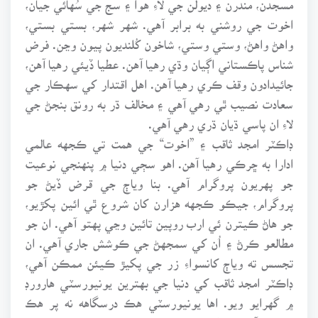
اخوت جي روشني به برابر آهي. شهر شهر، بستي بستي،
واهڻ واهڻ، وستي وستي، شاخون کُلنديون پيون وڃن. فرض
شناس پاڪستاني اڳيان وڌي رهيا آهن. عطيا ڏيئي رهيا آهن،
جائيدادون وقف ڪري رهيا آهن. اهل اقتدار کي سهڪار جي
سعادت نصيب ٿي رهي آهي ۽ مخالف ڌر به رونق بنجڻ جي
لاءِ ان پاسي ڌيان ڌري رهي آهي.
ڊاڪٽر امجد ثاقب ۽ ”اخوت“ جي همت تي ڪجهه عالمي
ادارا به ڇرڪي رهيا آهن. اهو سڄي دنيا ۾ پنهنجي نوعيت
جو پهريون پروگرام آهي. بنا وياڄ جي قرض ڏيڻ جو
پروگرام، جيڪو ڪجهه هزارن کان شروع ٿي ائين پکڙيو،
جو هاڻ ڪيترن ئي ارب روپين تائين وڃي پهتو آهي. ان جو
مطالعو ڪرڻ ۽ اُن کي سمجهڻ جي ڪوشش جاري آهي. ان
تجسس ته وياڄ کانسواءِ زر جي پکيڙ ڪيئن ممڪن آهي،
ڊاڪٽر امجد ثاقب کي دنيا جي بهترين يونيورسٽي هارورڊ
۾ گهرايو ويو. اها يونيورسٽي هڪ درسگاهه نه پر هڪ
رياست آهي ۽ ان جي بجيٽ دنيا جي ڪيترن ئي ڊزن