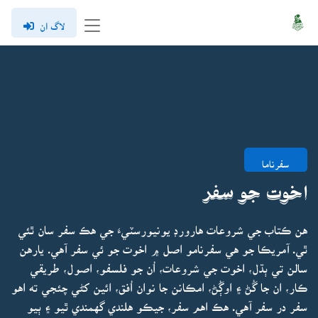
لاگ ان
سفرناما
اخوت جو سفر
هن ڪتاب جي شروعات هارورڊ يونيورسٽيءَ جي هڪ سفر سان ٿئي
ٿي. آمريڪا جو هي سفرنامو اصل ۾ اخوت جو ئي سفر آهي. يارهن
سالن تي ٻڌل، اخوت جي شروعات، اُن جو فلسفو، اصول، طريقي
ڪار، ان جا گُڻ ۽ اوڳُڻ، امڪانن جا نوان اُفق، ائين کڻي چئجي ته اهو
سفر در سفر آهي. هڪ اهم سفر، جيڪو هلندي گهمندي ٿيو ۽ ٻيو