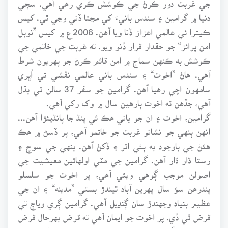
دنيا ۾ گرامين ۽ سندس بانيءَ کي مڃتا ڏني وڃي ٿي. کيس
ڪيترا ئي عالمي اعزاز ڏنا ويا آهن. 2006ع ۾ کيس ”نوبل
امن پرائز“ جو حقدار قرار ڏنو ويو. ته غربت جي خاتمي جي
ڪوشش به ڪنهن سماج ۾ امن قائم ڪرڻ جو پهريون شرط
آهي. هاڻ ”اخوت“ ۽ سندس باني عالمي نقشي تي اُڀري
سامهون اچي رهيا آهن. گرامين جو سفر 37 سالن تي ٻڌل
آهي، جڏهن ته اخوت ٻارهين سال ۾ وک رکي آهي.
گرامين، اخوت ۽ ان جو باني هڪ ئي پنڌ جا پانڌيئڙا آهن...
انهن ٻنهي جو نشانو غربت جو خاتمو آهي، پر ڏسڻ ۾ هڪ
هئڻ جي باوجود به ٻئي اتر ۽ ڏکڻ آهن. ٻنهي جي سوچ ۽
رستا ڌار ڌار آهن. گرامين جي مٽي اولهائين معيشيت جي
اصولن موجب ڳوهي ويئي آهي، پر اخوت جو سلسلو
پندرهن سؤ سال پهرين آباد ٿيندڙ بستي ”مدينه“ ۽ ان جي
عظيم بنياد وجهندڙ سان ڳنڍيل آهي. گرامين ڳري وياڄ تي
قرض ٿي ڏي. پر اخوت جو ايمان آهي ته قرض بهرحال قرض
حسن هئڻ گهرجي. جيتري رقم ادا ڪئي وڃي، اوتري ئي