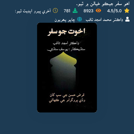
اهو سفر جيڪو خيالن ۾ ٿيو.
4.5/5.0
8923
781
آخري ڀيرو اپڊيٽ ٿيو:
ڊاڪٽر محمد امجد ثاقب
ڇاپو پھريون