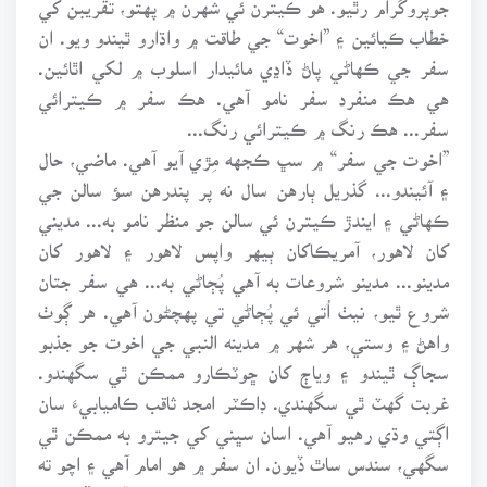
خطاب ڪيائين ۽ ”اخوت“ جي طاقت ۾ واڌارو ٿيندو ويو. ان
سفر جي ڪهاڻي پاڻ ڏاڍي مائيدار اسلوب ۾ لکي اٿائين.
هي هڪ منفرد سفر نامو آهي. هڪ سفر ۾ ڪيترائي
سفر... هڪ رنگ ۾ ڪيترائي رنگ...
”اخوت جي سفر“ ۾ سڀ ڪجهه مِڙي آيو آهي. ماضي، حال
۽ آئيندو... گذريل ٻارهن سال نه پر پندرهن سؤ سالن جي
ڪهاڻي ۽ ايندڙ ڪيترن ئي سالن جو منظر نامو به... مديني
کان لاهور، آمريڪاکان ٻيهر واپس لاهور ۽ لاهور کان
مدينو... مدينو شروعات به آهي پُڄاڻي به... هي سفر جتان
شروع ٿيو، نيٺ اُتي ئي پُڄاڻي تي پهچڻون آهي. هر ڳوٺ
واهڻ ۽ وستي، هر شهر ۾ مدينه النبي جي اخوت جو جذبو
سجاڳ ٿيندو ۽ وياڄ کان ڇوٽڪارو ممڪن ٿي سگهندو.
غربت گهٽ ٿي سگهندي. ڊاڪٽر امجد ثاقب ڪاميابيءَ سان
اڳتي وڌي رهيو آهي. اسان سڀني کي جيترو به ممڪن ٿي
سگهي، سندس ساٿ ڏيون. ان سفر ۾ هو امام آهي ۽ اچو ته
پاڻ سڀ سندس مقتدي بنجي وڃون. اچو ته وڏي سڏ چئون