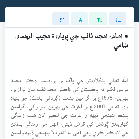
• امام، امجد ثاقب جي پويان : مجيب الرحمان
شامي
الله تعاليٰ بنگلاديش جي ڀاڳ ۾ پروفيسر ڊاڪٽر محمد
يونس لکيو ته پاڪستان کي ڊاڪٽر امجد ثاقب سان نوازيو.
پهرينءَ 1976ع ۾ گرامين بئنڪ (ڳوٺاڻي بئنڪ) جو بنياد
وڌو ته ٻي 2001ع ۾ اخوت جي پهرين سر رکي. گرامين
بئنڪ پنهنجي ڏيهه ۾ غربت جي لڪير کان هيٺ زندگي
گهاريندڙ ڳوٺاڻن کي قرض ڏيئي، انهن جي زندگي بدلائڻ
جي لاءِ ڪم ڪري رهي آهي ته ”اخوت“ پنهنجي ڏيهه واسين
جي غربت دور ڪرڻ جي ڪوشش ڪري رهي آهي. سڄي