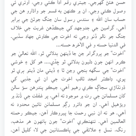
وصول ڪئي وڃي، ان ۾ ڪنهن به قسم جو واڌارو هن جي
حساب سان الله ۽ سندس رسول سان جنگ جوٽڻ جي برابر
آهي. گرامين جي جدوجهد کي جيڪڏهن غربت جي خلاف
جنگ جو نالو ڏنو وڃي ته اخوت جي ڪاوش جهاد سڏبي.
في الدنيا حسنه و في الآخره حسنه...
”اخوت“ جو پروگرام جن جا ڏينهن بدلائي ٿو، الله تعاليٰ جو
ڪرم انهن جون دليون بدلائي ٿو ڇڏي.... هو کل ۽ خوشي
”اخوت“ جي سگهه بنجي وڃن ٿا ۽ ڏيئي مان ڏيئو ٻري ٿو
پوي. ڊاڪٽر امجد ثاقب اخوت جي ان ئي جذبي کي
ڌونڌاڙي سجاڳ ڪري رهيو آهي، جيڪو پندرهن سؤ سالن
کان مسلمانن جي رت ۾ موجود ته آهي، پر غفلت جي ڌُنڌ ۾
ويڙهيل آهي. ان جو دائرو رڳو مسلمانن تائين محدود نه
آهي. هو ته ان نبي رحمت جا پيروڪار آهن، جيڪو رحمته
العالمين آهي. تنهنڪري ”اخوت“ جون ٻانهون هر مذهب،
رنگ، نسل ۽ علائقي جي پاڪستانين جي لاءِ کليل آهن.
مسجدن، مندرن ۽ ديولن جي لاءِ هوا ۽ سج جي سُهائي جيان،