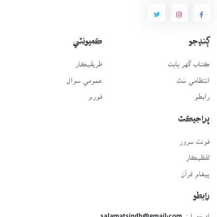
ڳنڍجو
ڪميونٽي
ڪتاب گهر بابت
طريقيڪار
انتظامي سَٿ
عمومي سوال
رابطو
فورم
پراجيڪٽ
فونٽ سرور
لفظيڪار
پيغامِ قرآن
رابطو
اي-ميل:
salamatsindh@gmail.com