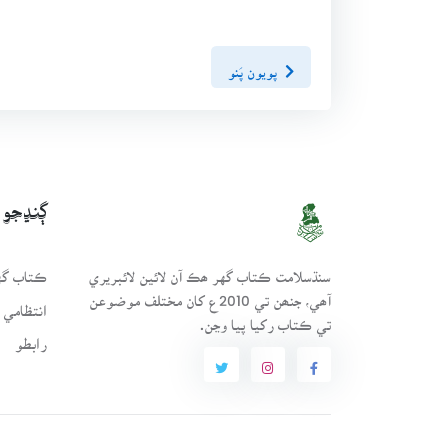
پويون پَنو
ڳنڍجو
سنڌسلامت ڪتاب گهر ھڪ آن لائين لائبريري
ڪتاب گهر
آھي، جنھن تي 2010ع کان مختلف موضوعن
انتظامي 
تي ڪتاب رکيا پيا وڃن.
رابطو