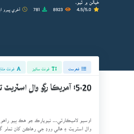
خيالن ۾ ٿيو.
4.5/5.0
8923
781
آخري ڀيرو اپ
فھرست
فونٽ سائيز
فونٽ مٽاي
5.20: آمريڪا رڳو وال اسٽريٽ ته ڪونهي
اوسيو لاميڪارٽي... نيويارڪ جو هڪ ٻيو راهو
وال اسٽريٽ ۽ هالي ووڊ جي رهاڪن کان تما