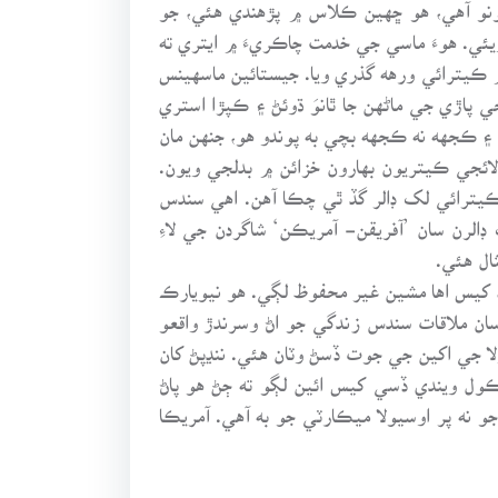
نمونو آهي، هو ڇهين ڪلاس ۾ پڙهندي هئي، جو
ئي. هوءَ ماسي جي خدمت چاڪريءَ ۾ ايتري ته
 ڪيترائي ورهه گذري ويا. جيستائين ماسهينس
پاڙي جي ماڻهن جا ٿانوَ ڌوئڻ ۽ ڪپڙا استري
۽ ڪجهه نه ڪجهه بچي به پوندو هو، جنهن مان
لائجي ڪيتريون بهارون خزائن ۾ بدلجي ويون.
ڪيترائي لک ڊالر گڏ ٿي چڪا آهن. اهي سندس
الرن سان ’آفريقن- آمريڪن‘ شاگردن جي لاءِ
ال هئي.
 کيس اها مشين غير محفوظ لڳي. هو نيويارڪ
سان ملاقات سندس زندگي جو اڻ وسرندڙ واقعو
ولا جي اکين جي جوت ڏسڻ وٽان هئي. ننڍپڻ کان
ول ويندي ڏسي کيس ائين لڳو ته ڄڻ هو پاڻ
نه پر اوسيولا ميڪارٽي جو به آهي. آمريڪا