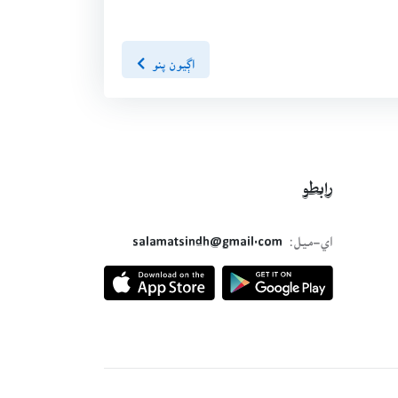
اڳيون پنو
رابطو
اي-ميل:
salamatsindh@gmail.com