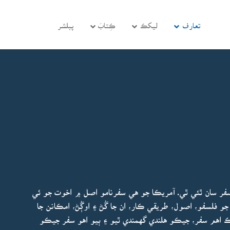
تعارف
ليکڪ
ڪِتابَ
پبلشر
ر سان ٿئي ٿي. آمريڪا جو هي سفرنامو اصل ۾ اخوت جو ئي
و فلسفو، اصول، طريقي ڪار، ان جا گُڻ ۽ اوڳُڻ، امڪانن جا
هڪ اهم سفر، جيڪو هلندي گهمندي ٿيو ۽ ٻيو اهو سفر جيڪو