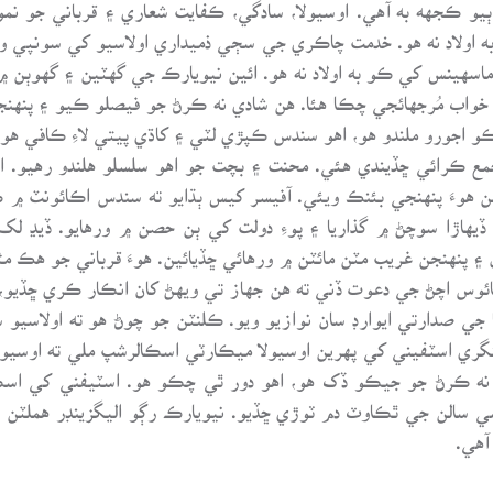
 ٻيو ڪجهه به آهي. اوسيولا، سادگي، ڪفايت شعاري ۽ قرباني جو 
اولاد نه هو. خدمت چاڪري جي سڄي ذميداري اولاسيو کي سونپي وي
سهينس کي ڪو به اولاد نه هو. ائين نيويارڪ جي گهٽين ۽ گهوٻن ۾
خواب مُرجهائجي چڪا هئا. هن شادي نه ڪرڻ جو فيصلو ڪيو ۽ پنهنجي 
اجورو ملندو هو، اهو سندس ڪپڙي لٽي ۽ کاڌي پيتي لاءِ ڪافي هو 
مع ڪرائي ڇڏيندي هئي. محنت ۽ بچت جو اهو سلسلو هلندو رهيو. ا
هوءَ پنهنجي بئنڪ ويئي. آفيسر کيس ٻڌايو ته سندس اڪائونٽ ۾ 
هاڙا سوچڻ ۾ گذاريا ۽ پوءِ دولت کي ٻن حصن ۾ ورهايو. ڏيڍ لک ڊ
 ۽ پنهنجن غريب مٽن مائٽن ۾ ورهائي ڇڏيائين. هوءَ قرباني جو هڪ مث
ائوس اچڻ جي دعوت ڏني ته هن جهاز تي ويهڻ کان انڪار ڪري ڇڏيو،
ي صدارتي ايوارڊ سان نوازيو ويو. ڪلنٽن جو چوڻ هو ته اولاسيو 
 نينگري اسٽفيني کي پهرين اوسيولا ميڪارٽي اسڪالرشپ ملي ته اوسي
 نه ڪرڻ جو جيڪو ڏک هو، اهو دور ٿي چڪو هو. اسٽيفني کي اسڪ
الن جي ٿڪاوٽ دم ٽوڙي ڇڏيو. نيويارڪ رڳو اليگزينڊر هملٽن جو 
آهي.