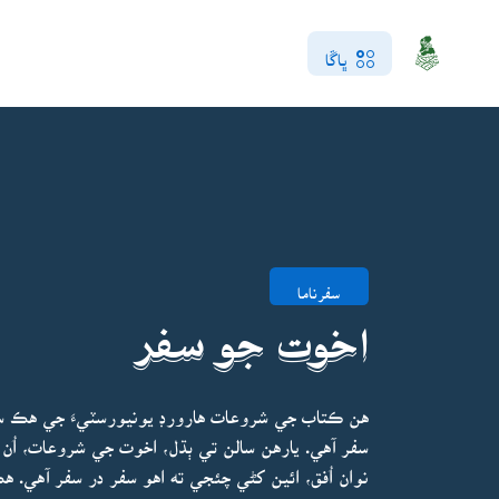
ڀاڱا
سفرناما
اخوت جو سفر
هن ڪتاب جي شروعات هارورڊ يونيورسٽيءَ جي هڪ سف
سفر آهي. يارهن سالن تي ٻڌل، اخوت جي شروعات، اُن ج
نوان اُفق، ائين کڻي چئجي ته اهو سفر در سفر آهي. 