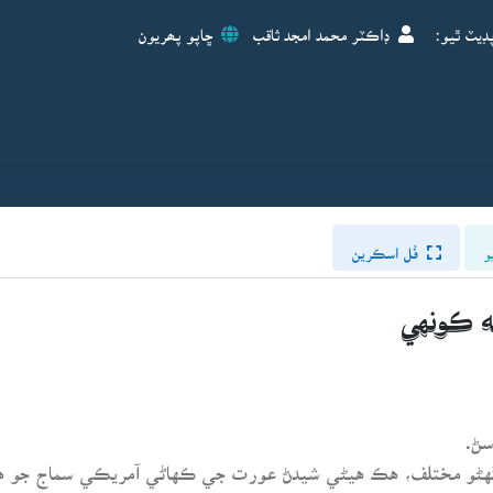
ڊيٽ ٿيو:
ڊاڪٽر محمد امجد ثاقب
ڇاپو پھريون
و
فُل اسڪرين
سڻ.
م گهڻو مختلف، هڪ هيڻي شيدڻ عورت جي ڪهاڻي آمريڪي سماج جو 