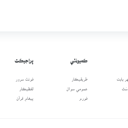
ڪميونٽي
پراجيڪٽ
 بابت
طريقيڪار
فونٽ سرور
سَٿ
عمومي سوال
لفظيڪار
فورم
پيغامِ قرآن