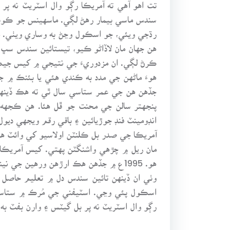
تت اهو آهي ته آمريڪا رڳو وال اسٽريٽ نه پر
سندس ماسي بيمار رهڻ لڳي. ماسهينس جو ڪوبه 
رڌجي ويئي، جو اسڪول وڃڻ به وساري ويٺي. ما
هن جهان مان لاڏاڻو ڪيو، تيستائين سندس سڀ 
ڪرڻ لڳي. ان مزدوريءَ جي نتيجي ۾ کيس جيڪو 
هوءَ ماڻهن جي مدد به ڪندي هئي يا بئنڪ ۾ ج
جڏهن هن جي عمر ستاسي سال ٿي ته هڪ ڏينهن 
پنجهتر سالن جي محنت جو ڦل هئا. هن ڪجهه ڏي
انڊومينٽ فنڊ جوڙيائين ۽ باقي رقم ويجهي ديول
آمريڪا جي صدر بل ڪلنٽن اولاسيو کي وائٽ ه
مان ريل ۾ چڙهي واشنگٽن پهتي. کيس آمريڪا ج
هو. 1995ع ۾ جڏهن هڪ ارڙهن ورهين جي
وٺي ان ڏينهن تائين سندس دل ۾ تعليم حاصل
اسڪول پئي وڃي. اسٽيفني جي مُرڪ ۾ ستاسي س
رڳو وال اسٽريٽ نه پر بل گيٽس ۽ وارن بفٽ به 