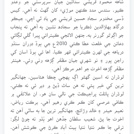
ڪيو. سندس مدد ڪنهن موڙيءَ کان گهٽ نه آهي. کيس
ڏسي مخدوم سجاد حسين قريشي جي ياد ٿي اچي، جيڪو
درگاه بهاؤالدين ذڪريا جو سجاده نشين به آهي ته پنجاب
جو اڳوڻو گورنر به. جنهن الائجي ڪيترائي ڀيرا گلي لڳائي
دعائن جي خلعت عطا ڪئي 2010ع جي ٻوڏ دوران سنڌو
درياهه جي لهرن ڪيترائي قهر ڪيا. اها ئي ٻوڏ اسان کي
راجن پور ۽ نو شهري جيان مظفر ڳڙهه وٺي وئي. هينئر
مظفر ڳڙهه اخوت جو اهم مرڪز آهي.
لوڌران ته اسين گهڻو اڳ پهچي چڪا هئاسين. جهانگير
ترين کي خبر پئي ته هن ساٿ ڏيڻ ۾ دير ئي نه ڪئي.
لوڌران پائلٽ پراجيڪٽ جي نالي سان هو. ان علائقي ۾
ڪافي عرصي کان ڪم ڪري رهيو آهي. برڪت رياض،
نعيم حيدر ۽ خالد وڙائچ، جهانگير ترين جا به ساٿي آهن ته
اخوت جا پڻ. شعيب سلطان جڏهن اهو ٻُڌو ته چوڻ لڳو:
ترقي جا ڪم ننڍا ننڍا ٻيٽ آباد ڪرڻ جي ڪوشش آهن.
جڏهن اهي ٻيٽ هڪ ٻئي سان گڏبا ته غربت جو سمنڊ