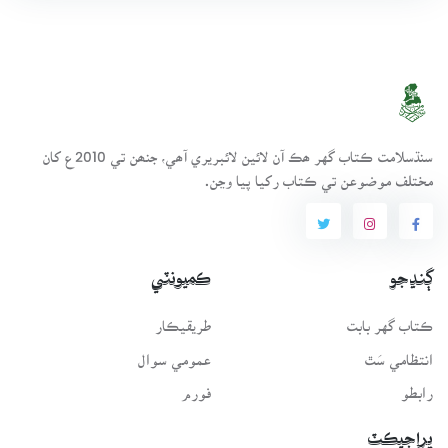
سنڌسلامت ڪتاب گهر ھڪ آن لائين لائبريري آھي، جنھن تي 2010ع کان
مختلف موضوعن تي ڪتاب رکيا پيا وڃن.
ڳنڍجو
ڪميونٽي
ڪتاب گهر بابت
طريقيڪار
انتظامي سَٿ
عمومي سوال
رابطو
فورم
پراجيڪٽ