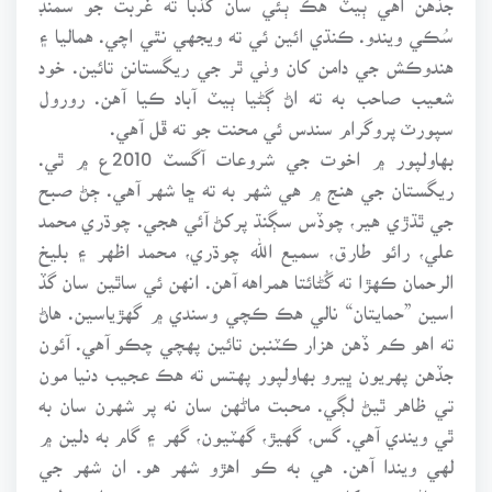
سُڪي ويندو. ڪنڌي ائين ئي ته ويجهي نٿي اچي. هماليا ۽
هندوڪش جي دامن کان وٺي ٿر جي ريگستانن تائين. خود
شعيب صاحب به ته اڻ ڳڻيا ٻيٽ آباد ڪيا آهن. رورول
سپورٽ پروگرام سندس ئي محنت جو ته ڦل آهي.
بهاولپور ۾ اخوت جي شروعات آگسٽ 2010ع ۾ ٿي.
ريگستان جي هنج ۾ هي شهر به ته ڇا شهر آهي. ڄڻ صبح
جي ٿڌڙي هير، چوڏس سڳنڌ پرکڻ آئي هجي. چوڌري محمد
علي، رائو طارق، سميع الله چوڌري، محمد اظهر ۽ بليخ
الرحمان ڪهڙا ته گُڻائتا همراهه آهن. انهن ئي ساٿين سان گڏ
اسين ”حمايتان“ نالي هڪ ڪچي وسندي ۾ گهڙياسين. هاڻ
ته اهو ڪم ڏهن هزار ڪٽنبن تائين پهچي چڪو آهي. آئون
جڏهن پهريون ڀيرو بهاولپور پهتس ته هڪ عجيب دنيا مون
تي ظاهر ٿيڻ لڳي. محبت ماڻهن سان نه پر شهرن سان به
ٿي ويندي آهي. گس، گهيڙ، گهٽيون، گهر ۽ گام به دلين ۾
لهي ويندا آهن. هي به ڪو اهڙو شهر هو. ان شهر جي
ڪهاڻي سڀ کان پهرين مون پنهنجي سهري سردار منظور