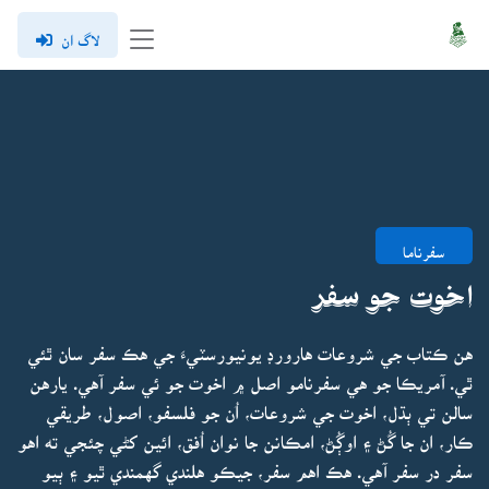
لاگ ان
سفرناما
اخوت جو سفر
هن ڪتاب جي شروعات هارورڊ يونيورسٽيءَ جي هڪ سفر سان ٿئي
ٿي. آمريڪا جو هي سفرنامو اصل ۾ اخوت جو ئي سفر آهي. يارهن
سالن تي ٻڌل، اخوت جي شروعات، اُن جو فلسفو، اصول، طريقي
ڪار، ان جا گُڻ ۽ اوڳُڻ، امڪانن جا نوان اُفق، ائين کڻي چئجي ته اهو
سفر در سفر آهي. هڪ اهم سفر، جيڪو هلندي گهمندي ٿيو ۽ ٻيو