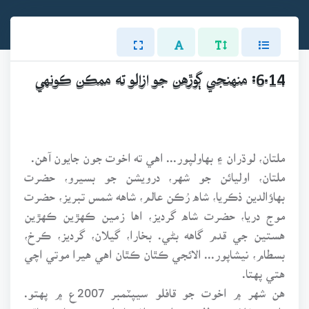
6.14: منهنجي ڳوڙهن جو ازالو ته ممڪن ڪونهي
ملتان، لوڌران ۽ بهاولپور... اهي ته اخوت جون جايون آهن.
ملتان، اوليائن جو شهر، درويشن جو بسيرو، حضرت
بهاؤالدين ذڪريا، شاه رُڪن عالم، شاهه شمس تبريز، حضرت
موج دريا، حضرت شاه گرديز، اها زمين ڪهڙين ڪهڙين
هستين جي قدم گاهه بڻي. بخارا، گيلان، گرديز، ڪرخ،
بسطام، نيشاپور... الائجي ڪٿان ڪٿان اهي هيرا موتي اچي
هتي پهتا.
هن شهر ۾ اخوت جو قافلو سيپٽمبر 2007ع ۾ پهتو.
ڊاڪٽر غلام مصطفيٰ ۽ ڊاڪٽر افتخار احمد شروعاتي ساٿي