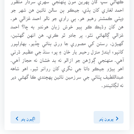
احمد لغاري کان ٻڌي، جيڪو ٻن سالن تائين هن شهر جو
ڊپٽي ڪمشنر رهيو هو. ٻي راوي جو نالو احمد غزالي هو.
هن کان وڌيڪ ڪو ٻيو خوش زبان هوندو به ڇا؟ احمد
غزالي ڳالهائي نٿو، پر جادو ٿو ڪري. هن انهن گهٽين،
گهيڙن، رستن کي مصوري جا ورق بنائي ڇڏيو. بهاولپور
کانپوءِ ايندڙ منزل رحيم يار خان ۽ پوءِ سنڌ جي عظيم ڌرتي
آهي. منهنجي ڳوڙهن جو ازالو نه بد خشان نه حجاز آهي.
اهو ٻيڙو جيڪو داتا جي نگري کان روانو ٿيو، اهو شاهه
عبداللطيف ڀٽائي جي سرزمين تائين پهچندي ڪا گهڻي دير
نه لڳائيندو.
پويون پَنو
اڳيون پنو