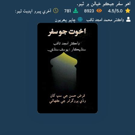
اهو سفر جيڪو خيالن ۾ ٿيو.
4.5/5.0
8923
781
آخري ڀيرو اپڊيٽ ٿيو:
ڊاڪٽر محمد امجد ثاقب
ڇاپو پھريون