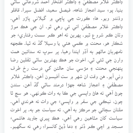
بنيا. پوءِ سيد اعجاز شاهه، فيصل سعيد، افضل سپرا. قافلو
وڌندو ويو. هاءِ ڪورٽ جي پاڇي ۾ گيلاني پاڙو آهي.
ڊاڪٽر غلام مصطفيٰ اتي ئي رهي ٿو. ان جي هڪ موڙ
وٽان ڪم شروع ٿيو. پهرين ته اهو ڪم سست رفتاريءَ جو
شڪار هو، محنت ۾ ڪمي هئي يا وسيلا گڏ نه ٿيا. ڪجهه
نامهربان ماڻهو به آڏو ايندا رهيا. پر سوڀ ته سدائين همت
وارن جي ٿئي ٿي. اخوت جو هڪ بهترين ساٿي ثقلين رضا
پنهنجي محنت ۽ مڙسي سان حالتن کي درست رخ طرف
وٺي آيو. هن وقت ان شهر ۾ ست آفيسون آهن. ڊاڪٽر غلام
مصطفيٰ ۽ اعجاز شاهه جهڙا درمند ساٿي گڏ آهن. سندن
چوڻ آهي ته هاڻ واپسي جي ڪا به واٽ ڪونهي. هو سچ ٿا
چون، نيڪي جي سفر ۾ واپسيءَ جي واٽ نه هوندي آهي.
ملتان سچائي جو مرڪز به آهي. ته سياست جو به. پر اخوت
سياست کان مٿاهين رهي آهي. هڪ ڀيري جاويد هاشميءَ
مسجد ۾ اچي ڪم ڏٺو ۽ دعا ڏيڻ کانسواءِ رهي نه سگهيو.
شاهه محمود قريشي سدائين جيان سرپرستي جو وعدو