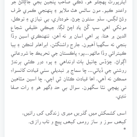
واعدو ڪيو. مون ساڻس هٿ ملايو ۽ پنهنجي ڪمري طرف
وڌڻ لڳس. سڌو سنئون چوڻ، خودداري، بي نيازي ۽ توڪل،
مونکي اهي سڀ گُڻ ياد اچڻ لڳا، جيڪي خليفي شجاع
الدين ۾ هئا، پر اهي اسان ۾ نه آهن، تنهنڪري اسين وڏا
بنجي نه سگهيا آهيون. جارج واشنگٽن، ابراهام لنڪن ۽ ٻيا
ڪيترائي وڏا ماڻهو...پوءِ پاڪستان جي تحريڪ جا شروعاتي
اڳواڻ. چؤڏس ڇانيل ٻاٽ اونداهي ۽ پوءِ دور ڪٿي ٻرندڙ
روشني جي ڏياٽي... ڇا سماج ۾ تبديلي سٺي قيادت کانسواءِ
ممڪن نه آهي. اها قيادت ڪٿان ٿي اچي. ڇا اسين مٿاهين
تي پهچي نٿا سگهون. سوال بي حد ڊگهو هو ۽ رات صفا
ننڍي.
اسی کشمکش میں گذریں میری زندگی کی راتیں،
کبھی سوز و ساز رومی کبھی پیچ و تاب رازی۔
*