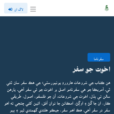
لاگ ان
سفرناما
اخوت جو سفر
هن ڪتاب جي شروعات هارورڊ يونيورسٽيءَ جي هڪ سفر سان ٿئي
ٿي. آمريڪا جو هي سفرنامو اصل ۾ اخوت جو ئي سفر آهي. يارهن
سالن تي ٻڌل، اخوت جي شروعات، اُن جو فلسفو، اصول، طريقي
ڪار، ان جا گُڻ ۽ اوڳُڻ، امڪانن جا نوان اُفق، ائين کڻي چئجي ته اهو
سفر در سفر آهي. هڪ اهم سفر، جيڪو هلندي گهمندي ٿيو ۽ ٻيو