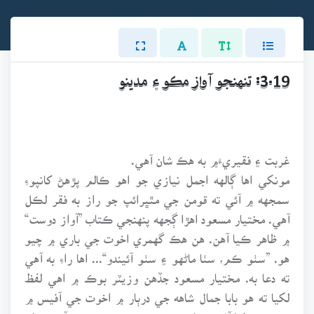
3.19: تنهنجو آواز مڪو ۽ مدينو
غربت ۽ فقيريءَ۾ به هڪ شان آهي.
مونکي اها ڳالهه اجمل نيازي جو اهو ڪالم پڙهڻ کانپوءِ
سمجهه ۾ آئي ته قومن جي مٿڀرائپ جو راز به فقر لڪل
آهي. مختيار مسعود اهڙا ڳجهه پنهنجي ڪتاب ”آواز دوست“
۾ ظاهر ڪيا آهن. هن هڪ گهمري اخوت جي باري ۾ چيو
هو. ”سٺو ڪم، سٺا ماڻهو ۽ سٺو آئيندو“... اها راءِ به آهي
ته دعا به. مختيار مسعود جڏهن وزيٽر بوڪ ۾ اهي لفظ
لکيا ته هو بابا جمال شاهه جي درٻار ۾ اخوت جي آفيس ۾
ويٺو هو. اها آفيس ڇا هئي، بس هڪ ننڍو ڪمرو آهي، عام