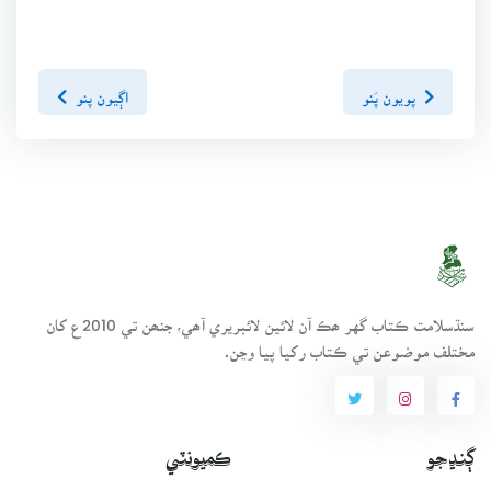
پويون پَنو
اڳيون پنو
سنڌسلامت ڪتاب گهر ھڪ آن لائين لائبريري آھي، جنھن تي 2010ع کان
مختلف موضوعن تي ڪتاب رکيا پيا وڃن.
ڳنڍجو
ڪميونٽي