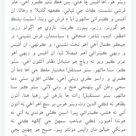
فرشي نشست، ڪاٺ جي ٽپائي، ڪجهه گاديلا ۽ وهاڻا. ان
آفيس ۾ ڪيترائي ماڻهون آيا ۽ فرش تي ويٺا. اسٽيٽ بئنڪ
جو گورنر، وزير، بيورو ڪريٽ، ناروي جو اڳوڻو وزير
اعظم، اديب، شاعر، صحافي ۽ سياستدان. فرش نشينيءَ ۾
جيڪو ڪمال آهي اهو تخت نشينيءَ ۾ ڪونهي. ان آفيس
۾ ويهي ڪيترائي اهم فيصلا ٿيا. ان آفيس ۾ ويهي اهو
عزم ڪيو ويو ته وياڄ جو متبادل نظام آڻڻون آهي. سٺو
ڪم، سٺا ماڻهو، سٺو مستقل! مختيار ملڪ جي اها دعا اُن
ڪمري ۾ واسو ڪري ويئي آهي. ڪاش اهڙي سٺي دعا
سڄي وطن کي پنهنجي هنج ۾ وٺي لائي. سٺو ڪم سٺا
ماڻهو، سٺو مستقبل! رات جا يارهن ٿي رهيا هئا. آئون
بظاهر ته ذڪي الدين وٽ ويٺو هوس،پر سچ اهو آهي ته آئون
اُتي نه هئس. ڪيترائي ڀيرا اسين ڪٿي هوندي به اُتي نه
هوندا آهيون. ذڪي صاحب سمهڻ جي ڳالهه ڪئي ته
مونکي خيالن مان واپس موٽڻو پيو. صبح جو ڇهين بجي
ايئرپورٽ پهچڻو هو. ذڪي صاحب پنجين بجي جاڳائڻ جو