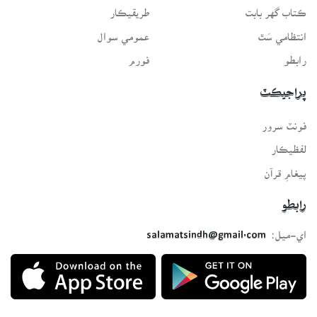
ڪتاب گهر بابت
طريقيڪار
انتظامي سَٿ
عمومي سوال
رابطو
فورم
پراجيڪٽ
فونٽ سرور
لفظيڪار
پيغامِ قرآن
رابطو
اي-ميل:
salamatsindh@gmail.com