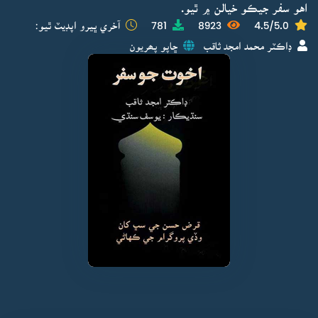
اهو سفر جيڪو خيالن ۾ ٿيو.
4.5/5.0
8923
781
آخري ڀيرو اپڊيٽ ٿيو:
ڊاڪٽر محمد امجد ثاقب
ڇاپو پھريون