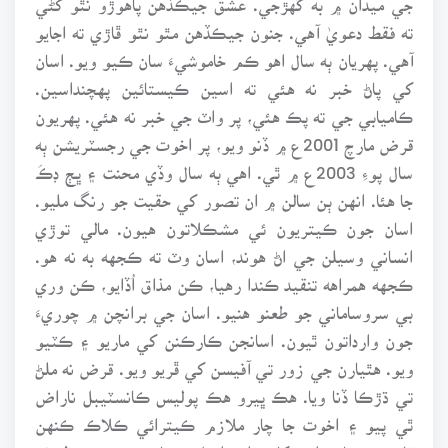
ته فقط دعويٰ آهي. جنون جيڪڏهن مٿو نٿو ڦاڙي ته اجايو
آهي. پهريان ٻه سال اهو ڪم خاموشيءَ سان ڪيو ويو. اسان
کي پاڻ خبر نه هئي ته اسين ڪيستائين پهچنداسين.
ڪاميابي جي ته پڪ هئي، پر واٽ جي خبر نه هئي. پهريون
قرض مارچ 2001ع ۾ ڏنو ويو، پر اخوت جي رجسٽريشن ٻه
سال پوءِ 2003ع ۾ ٿي. اهي ٻه سال وڏي محنت ۽ ڀڄ ڊڪَ
جا هئا. انهن ٻن سالن ۾ ان تصور کي حقيت جو رنگ مليو.
اسان جون ڪيتريون ئي مشڪلاتون هيون. مالي توڙي
انساني وسيلن جي اڻ هوند، اسان وٽ ته ڪجهه به نه هو.
ڪجهه همراهه تنقيد ڪندا رهيا، ڪن مذاق اُڏايو، ڪن وري
بي سروساماني جو طعنو هنيو. اسان جي برانچن ۾ چوريءَ
جون وارداتون ٿيون. اسانجن ڪارڪنن کي ماريو ۽ ڪٽيو
ويو. هٿيارن جي زور تي آفيسن کي ڦريو ويو. قرض نه ملڻ
تي ڌڙڪا ڏنا ويا. هڪ ڀيرو هڪ پوليس ڪانسٽيبل ناراض
ٿي پيو ۽ اخوت جا چار ملازم ڪيترائي ڪلاڪ ڪنهن
قانوني ڪارروائي کانسواءِ واڙيل رهيا. هڪ ستم ظريف