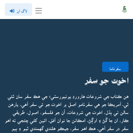
لاگ ان
سفرناما
اخوت جو سفر
هن ڪتاب جي شروعات هارورڊ يونيورسٽيءَ جي هڪ سفر سان ٿئي
ٿي. آمريڪا جو هي سفرنامو اصل ۾ اخوت جو ئي سفر آهي. يارهن
سالن تي ٻڌل، اخوت جي شروعات، اُن جو فلسفو، اصول، طريقي
ڪار، ان جا گُڻ ۽ اوڳُڻ، امڪانن جا نوان اُفق، ائين کڻي چئجي ته اهو
سفر در سفر آهي. هڪ اهم سفر، جيڪو هلندي گهمندي ٿيو ۽ ٻيو