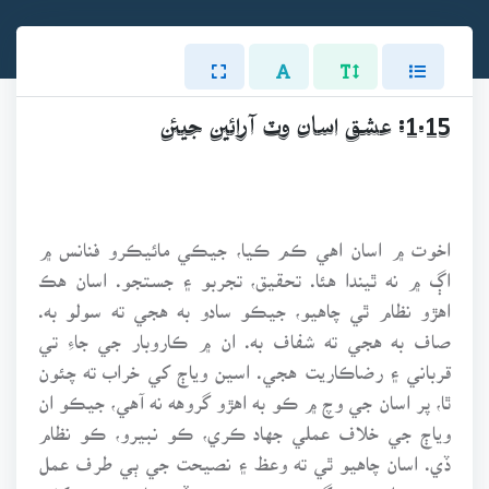
1.15: عشق اسان وٽ آرائين جيئن
اخوت ۾ اسان اهي ڪم ڪيا، جيڪي مائيڪرو فنانس ۾
اڳ ۾ نه ٿيندا هئا. تحقيق، تجربو ۽ جستجو. اسان هڪ
اهڙو نظام ٿي چاهيو، جيڪو سادو به هجي ته سولو به.
صاف به هجي ته شفاف به. ان ۾ ڪاروبار جي جاءِ تي
قرباني ۽ رضاڪاريت هجي. اسين وياڄ کي خراب ته چئون
ٿا، پر اسان جي وچ ۾ ڪو به اهڙو گروهه نه آهي، جيڪو ان
وياڄ جي خلاف عملي جهاد ڪري، ڪو نبيرو، ڪو نظام
ڏي. اسان چاهيو ٿي ته وعظ ۽ نصيحت جي ٻي طرف عمل
جي ميدان ۾ به گهڙجي. عشق جيڪڏهن پاهوڙو نٿو کڻي