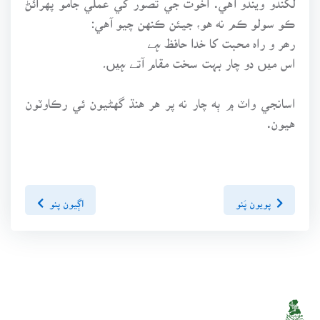
ڪو سولو ڪم نه هو، جيئن ڪنهن چيو آهي:
رھر و راہ محبت کا خدا حافظ ہے
اس میں دو چار بہت سخت مقام آتے ہیں۔
اسانجي واٽ ۾ ٻه چار نه پر هر هنڌ گهڻيون ئي رڪاوٽون
هيون.
پويون پَنو
اڳيون پنو