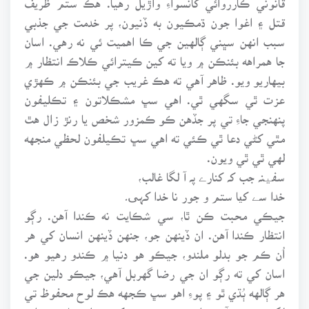
قتل ۽ اغوا جون ڌمڪيون به ڏنيون، پر خدمت جي جذبي
سبب انهن سڀني ڳالهين جي ڪا اهميت ئي نه رهي. اسان
جا همراهه بئنڪن ۾ ويا ته کين ڪيترائي ڪلاڪ انتظار ۾
بيهاريو ويو. ظاهر آهي ته هڪ غريب جي بئنڪن ۾ ڪهڙي
عزت ٿي سگهي ٿي. اهي سڀ مشڪلاتون ۽ تڪليفون
پنهنجي جاءِ تي پر جڏهن ڪو ڪمزور شخص يا رنڙ زال هٿ
مٿي کڻي دعا ٿي ڪئي ته اهي سڀ تڪيلفون لحظي منجهه
لهي ٿي ٿي ويون.
سفینہ جب کہ کنارے پہ آ لگا غالب،
خدا سے کیا ستم و جور نا خدا کہی۔
جيڪي محبت ڪن ٿا، سي شڪايت نه ڪندا آهن. رڳو
انتظار ڪندا آهن. ان ڏينهن جو، جنهن ڏينهن انسان کي هر
اُن ڪم جو بدلو ملندو، جيڪو هو دنيا ۾ ڪندو رهيو هو.
اسان کي ته رڳو ان جي رضا گهربل آهي، جيڪو دلين جي
هر ڳالهه ٻُڌي ٿو ۽ پوءِ اهو سڀ ڪجهه هڪ لوح محفوظ تي
لکندو ويندو آهي. اخوت جي تصور کي عملي جامو پهرائڻ