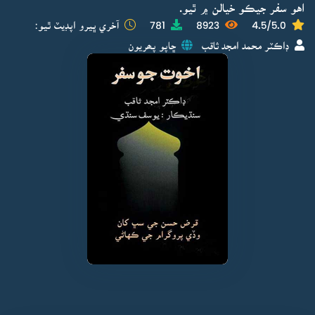
اهو سفر جيڪو خيالن ۾ ٿيو.
4.5/5.0
8923
781
آخري ڀيرو اپڊيٽ ٿيو:
ڊاڪٽر محمد امجد ثاقب
ڇاپو پھريون