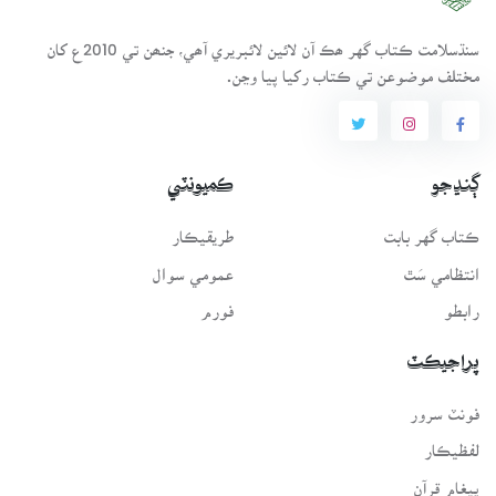
سنڌسلامت ڪتاب گهر ھڪ آن لائين لائبريري آھي، جنھن تي 2010ع کان
مختلف موضوعن تي ڪتاب رکيا پيا وڃن.
ڳنڍجو
ڪميونٽي
ڪتاب گهر بابت
طريقيڪار
انتظامي سَٿ
عمومي سوال
رابطو
فورم
پراجيڪٽ
فونٽ سرور
لفظيڪار
پيغامِ قرآن