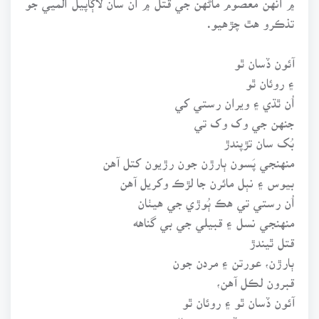
تذڪرو هٿ چڙهيو.
آئون ڏسان ٿو
۽ روئان ٿو
اُن ٿڌي ۽ ويران رستي کي
جنهن جي وک وک تي
بُک سان تڙپندڙ
منهنجي پَسون ٻارڙن جون رڙيون کتل آهن
بيوس ۽ نٻل مائرن جا لڙڪ وکريل آهن
اُن رستي تي هڪ ٻُوڙي جي هيٺان
منهنجي نسل ۽ قبيلي جي بي گناهه
قتل ٿيندڙ
ٻارڙن، عورتن ۽ مردن جون
قبرون لڪل آهن،
آئون ڏسان ٿو ۽ روئان ٿو
ته منهنجي وڏڙن جي وشال زمينن ۾