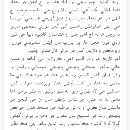
فقط اڍائي لک آهي. نسلي واڌ ويج جي تناسب موجب اڄ
انهن جو اهو تعداد ستر ڪروڙ هئڻ گهرجي ها. يعني آمريڪا
جي انهن اصلوڪن رهاڪن کي گجر موري سمجهي ماريو
نه وڃي ها ته اڄ اهي چين ۽ هندستان کانپوءِ دنيا جي ٽين
وڏي قوم هجن ها، پر يورپ مان ايندڙ سامونڊي ڦورن،
ويڙهاڪن ۽ ڌاڙيلن کين هن ڌرتي تان مٽائي ڇڏيو.
اهو تاريخ جو وڏو الميو آهي، ڪروڙين بي گناهه ۽ هٿين
خالي ماڻهو، جيڪي پنهنجي پنهنجي سڀيتائي روايتن ۾
رڌل ۽ اڻ ڳڻين قبيلن ۾ورهايل هئا. هو خود هڪ ٻئي جا
دشمن به هئا، پر هڪ ڏينهن هڪ زبردست طوفان کين
سدائين جي لاءِ ٻُهاري ويو، نه ڪو مرثيو، نه ڪو نوحو. اها
دهلي ته نه هئي، جو شاعر لڙڪن سان ان جي لٽجڻ جو
داستان بيان ڪري ۽ نه ئي قرطبه جي مسجد هئي، جو ڪو
پنهنجي رت جي تسبيح سان شعرن جي داڻن ۾ پوئي. گهڻي
ڳولا ڦولا کانپوءِ هڪ مشهور ريڊ انڊين شاعر جي هڪ نظم
۾ انهن معصوم ماڻهن جي قتل ۾ ان سان لاڳاپيل الميي جو