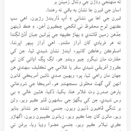
اسان جي قبرن جا نشان به باقي نه رهندا.
قبرن جي اها بي نشاني ۽ اُڀ ڏاريندڙ رڙيون، اهي سڀ
ڪنهن لوح محفوظ تي لکجي چڪيون آهن. ۽ هڪ ڏينهن
جڏهن زمين ڦاٽندي ۽ پهاڙ ڪپهه جي پُوڻين جيان اُڏڻ لڳندا
ته هر فريادي کان آواز ملندو. اهي آواز ٻيهر اڀرندا.
اصلوڪن رهاڪن کانپوءِ ايندڙ نشان شيدي ٿيا، جن کي
حقارت مان نيگرو چيو ويندو هو. لڳ ڀڳ اڍائي کان ٽي
ڪروڙ آفريقي شيدي سفر يا غلامي جي تڪليف سهندي هن
جهان مان راهي ٿيا. پوءِ ويهين صدي تائين آمريڪي قانون
انهن کي گهٽ مخلوق سمجهندو هو. آمريڪا جي شروعاتي
ٻارهن صدرن وٽ غلام هئا. بکيا، ڏکيا، هٿين خالي ۽ بي
وس شيدي، جن کي بگهڙ جي سامهون ڦٽو ڪيو ويو. وڻن
۾ ٽنگي ڦاهيون ڏنيون ويون. جنسي تشدد جو نشانو بنايو
ويو، مائرن کان جدا ڪيو ويو، زبانون ڪپيون ويون، اگهاڙو
ڪري نيلام ڪيو ويو، جنسي عضوا وڍيا ويا. برفن تي
ليٽايو ويو. تپندڙ واري تي گهليو ويو. شڪاري ڪتن جو