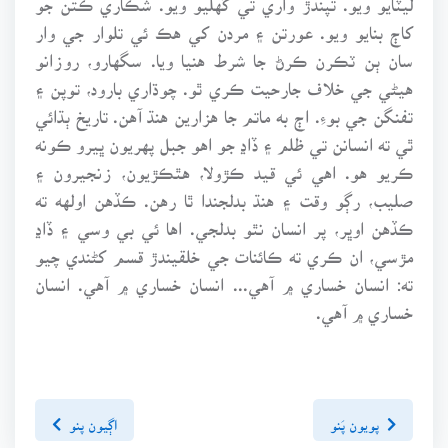
کاڄ بنايو ويو. عورتن ۽ مردن کي هڪ ئي تلوار جي وار
سان ٻن ٽڪرن ڪرڻ جا شرط هنيا ويا. سگهارو، روزانو
هيڻي جي خلاف جارحيت ڪري ٿو. چوڌاري بارود، توپن ۽
تفنگن جي بوءِ. اڄ به ماتم جا هزارين هنڌ آهن. تاريخ ٻڌائي
ٿي ته انسانن تي ظلم ۽ ڏاڍ جو اهو جبل پهريون ڀيرو ڪونه
ڪريو هو. اهي ئي قيد ڪڙولا، هٿڪڙيون، زنجيرون ۽
صليب، رڳو وقت ۽ هنڌ بدلجندا ٿا رهن. ڪڏهن اولهه ته
ڪڏهن اوڀر، پر انسان نٿو بدلجي. اها ئي بي وسي ۽ ڏاڍ
مڙسي، ان ڪري ته ڪائنات جي خلقيندڙ قسم کڻندي چيو
ته: انسان خساري ۾ آهي... انسان خساري ۾ آهي. انسان
خساري ۾ آهي.
پويون پَنو
اڳيون پنو