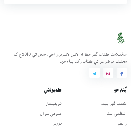
سنڌسلامت ڪتاب گهر ھڪ آن لائين لائبريري آھي، جنھن تي 2010ع کان
مختلف موضوعن تي ڪتاب رکيا پيا وڃن.
ڳنڍجو
ڪميونٽي
ڪتاب گهر بابت
طريقيڪار
انتظامي سَٿ
عمومي سوال
رابطو
فورم