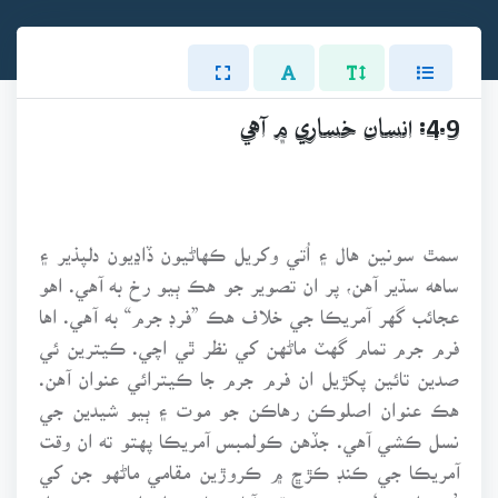
4.9: انسان خساري ۾ آهي
سمٿ سونين هال ۽ اُتي وکريل ڪهاڻيون ڏاڍيون دلپذير ۽
ساهه سڌير آهن، پر ان تصوير جو هڪ ٻيو رخ به آهي. اهو
عجائب گهر آمريڪا جي خلاف هڪ ”فرڊ جرم“ به آهي. اها
فرم جرم تمام گهٽ ماڻهن کي نظر ٿي اچي. ڪيترين ئي
صدين تائين پکڙيل ان فرم جرم جا ڪيترائي عنوان آهن.
هڪ عنوان اصلوڪن رهاڪن جو موت ۽ ٻيو شيدين جي
نسل ڪشي آهي. جڏهن ڪولمبس آمريڪا پهتو ته ان وقت
آمريڪا جي ڪنڊ ڪڙڇ ۾ ڪروڙين مقامي ماڻهو جن کي
’ريڊ انڊنيز‘ چيو وڃي ٿو، آباد هئا. پر اڄ انهن جو تعداد