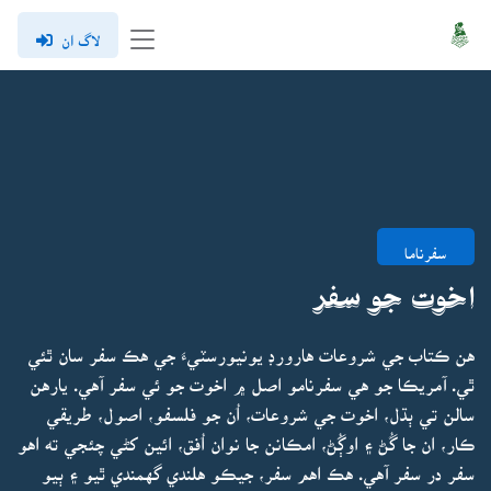
لاگ ان
سفرناما
اخوت جو سفر
هن ڪتاب جي شروعات هارورڊ يونيورسٽيءَ جي هڪ سفر سان ٿئي
ٿي. آمريڪا جو هي سفرنامو اصل ۾ اخوت جو ئي سفر آهي. يارهن
سالن تي ٻڌل، اخوت جي شروعات، اُن جو فلسفو، اصول، طريقي
ڪار، ان جا گُڻ ۽ اوڳُڻ، امڪانن جا نوان اُفق، ائين کڻي چئجي ته اهو
سفر در سفر آهي. هڪ اهم سفر، جيڪو هلندي گهمندي ٿيو ۽ ٻيو