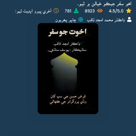
اهو سفر جيڪو خيالن ۾ ٿيو.
4.5/5.0
8923
781
آخري ڀيرو اپڊيٽ ٿيو:
ڊاڪٽر محمد امجد ثاقب
ڇاپو پھريون