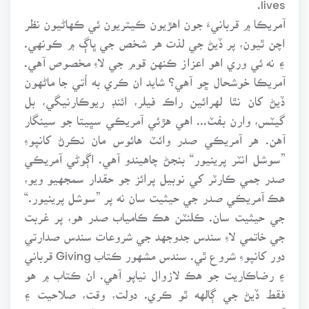
آمريڪا ۾ قربانيءَ جون اهڙيون ڪيتريون ئي ڪهاڻيون نظر
اچن ٿيون، پر ڏيڻ جي لذت هر شخص جي ڀاڳ ۾ ڪونهي.
۽ نه ئي وري اهو اعزاز ڪنهن قوم جي لاءِ مخصوص آهي.
آمريڪا خوشحال ڇو آهي؟ شايد ان ڪري به اُتي جا ماڻهون
ڏيڻ کان نٿا لهرائين راڪ فيلر، ائنڊ ريوڪارنيگي، بل
گيٽس، وارن بفٽ... اهي هڙئي آمريڪي سڀيتا جو سينگار
آهن. هر آمريڪي صدر وائٽ هائوس مان نڪرڻ کانپوءِ
”سوشل انٽر پرينيور“ بنجڻ چاهيندو آهي. اڳوڻي آمريڪي
صدر جمي ڪارٽر کي نوبيل پرائز جو حقدار سمجهيو ويو،
هڪ آمريڪي صدر جي حيثيت سان نه پر ”سوشل پرينيور.“
جي حيثيت سان. ڪلنٽن هڪ ڪامياب صدر هو، پر غربت
جي خاتمي لاءِ سندس جدوجهد جي شروعات سندس صدارتي
دور کانپوءِ شروع ٿي. سندس مشهور ڪتاب Giving قرباني
۽ رضاڪاريت جو هڪ لازوال نياپو آهي. ان ڪتاب ۾ هو
فقط ڏيڻ جي ڳالهه ٿو ڪري. دولت، وقت، صلاحيت ۽
آئيڊياز. سندس نظر ۾ اسان مان هر شخص ڏيڻ جي راهه تي