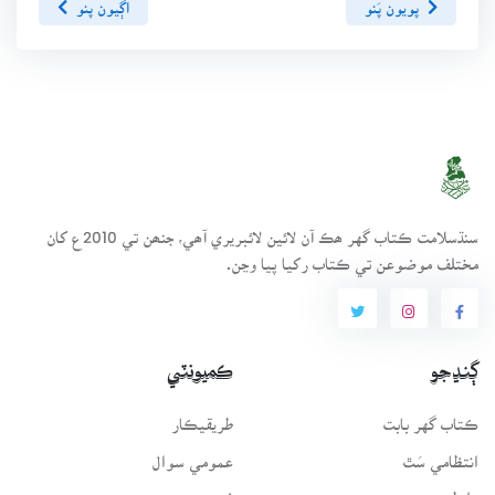
پويون پَنو
اڳيون پنو
سنڌسلامت ڪتاب گهر ھڪ آن لائين لائبريري آھي، جنھن تي 2010ع کان
مختلف موضوعن تي ڪتاب رکيا پيا وڃن.
ڳنڍجو
ڪميونٽي
ڪتاب گهر بابت
طريقيڪار
انتظامي سَٿ
عمومي سوال
رابطو
فورم