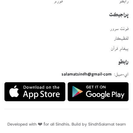
پراجيڪٽ
فونٽ سرور
لفظيڪار
پيغامِ قرآن
رابطو
اي-ميل:
salamatsindh@gmail.com
Developed with ❤️ for all Sindhis. Build by
SindhSalamat
team