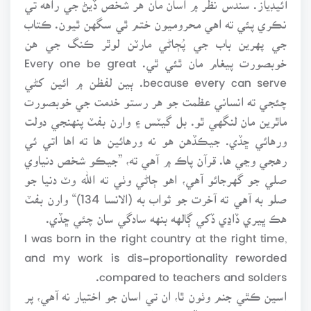
نڪري پئي ته اهي محروميون ختم ٿي سگهن ٿيون. ڪتاب
جي پهرين باب جي پُڄاڻي مارٽن لوٿر ڪنگ جي هن
خوبصورت پيغام مان ٿئي ٿي. Every one be great
because every can serve. ٻين لفظن ۾ ائين کڻي
چئجي ته انساني عظمت جو هر رستو خدمت جي خوبصورت
ماٿرين مان لنگهي ٿو. بل گيٽس ۽ وارن بفٽ پنهنجي دولت
ورهائي ڇڏي. جيڪڏهن هو نه ورهائين ها ته اها اتي ئي
رهجي وڃي ها. قرآن پاڪ ۾ آهي ته، ”جيڪو شخص دنياوي
صلي جو گهرجائو آهي، اهو ڄاڻي وٺي ته الله وٽ دنيا جو
صلو به آهي ته آخرت جو ثواب به (الانسا 134)“ وارن بفٽ
هڪ ڀيري ڏاڍي ڏکي ڳالهه بنهه سادگي سان چئي ڇڏي.
I was born in the right country at the right time,
and my work is dis-proportionality reworded
compared to teachers and solders.
اسين ڪٿي جنم وٺون ٿا، ان تي اسان جو اختيار نه آهي، پر
اسين دنيا ۾ ڇا ٿا ڇڏي وڃو، ان تي اسان جو اختيار ضرور