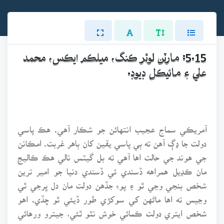
5.15: مارٽن لوٿر ڪنگ، ميلڪم ايڪس، محمد
علي ۽ مائيڪل ڊيوڊ.
آمريڪي سماج عجيب انتهائن جو شڪار آهي. هڪ پاسي
دولت جا ڍڳ آهن ته ٻي پاسي يقين کان ٻاهر غربت. امڪانن
جي هوند جي حالت اها آهي ته بل گيٽس نالي هڪ ڪاليج
مان ڪڍيل همراهه ڏسندي ئي ڏسندي دنيا جو امير ترين
شخص بنجي وڃي ٿو ۽ پوءِ جڏهن دولت مان دل ڀرجي ٿي
وڃيس ته اها ماڻهن کي سوکڙي طور ڏيئي ٿو ڇڏي. اهو
شخص ايتري دولت ڪمائي خوش نٿو ٿئي، جيترو ورهائي
خوش ٿئي ٿو. ان قسم جو هڪ ٻيو شخص وارن بفٽ به