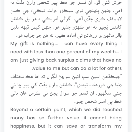
آهي، جنهن پنهنجي نوي سيڪڙو دولت نيڪيءَ جي ڪمن
لاءِ وقف ڪري ڇڏي آهي. اڳوڻي آمريڪي صدر بل ڪلنٽن
کانئس پُڇيو ته اهو ڪهڙو جذبو هو، جنهن کيس ٽيهه ملين
ڊالر ماڻهن ۾ ورهائڻ تي آماده ڪيو، ته هن جو جواب هو.
My gift is nothing… I can have every thing I
need with less than one percent of my wealth… I
am just giving back surplus claims that have no
value to me but can do a lot for others.
”جيڪڏهن اسين سڀ ائين سوچڻ لڳون ته اها هڪ مختلف
دنيا جي شروعات ٿيندي“. ڪلنٽن وارن بفٽ کي ٻيو ڇا ٿي
چئي سگهيو. ان قسم جو سوال پڇڻ تي ڪرس هان نالي
هڪ ٻي امير شخص چيو.
Beyond a certain point, which we did reached
mony has so further value, it cannot bring
happiness, but it can save or transform my
lives.