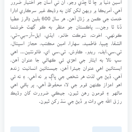
آهي. آمريڪا ۾ ويهن لکن کان به وڌيڪ غير سرڪاري ادارا
خدمت جي ڪمن ۾ رُڌل آهن. هر سال 600 بلين ڊالرز عطيا
ڏنا ٿا وڃن... پاڪستان جو منظر به ڪو گهٽ خوشنما
ڪونهي. اخوت، شوڪت خانم، ايڌي، ايل-آر-بي-ٽي،
الشفا، ڇيپا، فاطميد، سهارا، امين مڪتب، حجاز اسپتال،
ٽي.سي.ايف، ريڊو، ڪاوش، ٽي.سي اي، فائونٽين... اهي
سڀ نالا به ايثار جي اهڙي ئي ڪهاڻي جا عنوان آهن.
ايستائين اهي عنوان جيئرا آهن، جيستائين انسانيت زنده
آهي. ڏيڻ جي لذت هر شخص جي ڀاڳ ۾ نه آهي، ۽ نه ئي
اهو اعزاز ڪنهن قوم جي لاءِ محفوظ آهي. پر باقي اهي
ماڻهو ۽ قومون رهن ٿيون، جيڪي ضرورت کان وڌيڪ
رزق الله جي واٽ ۾ ڏيڻ جي سَڌ رکن ٿيون.