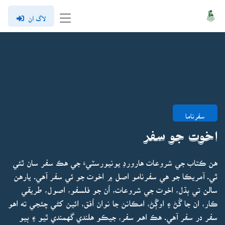
لاگ ان
سفرناما
اخوت جو سفر
هن ڪتاب جي شروعات هارورڊ يونيورسٽيءَ جي هڪ سفر سان ٿئي
ٿي. آمريڪا جو هي سفرنامو اصل ۾ اخوت جو ئي سفر آهي. يارهن
سالن تي ٻڌل، اخوت جي شروعات، اُن جو فلسفو، اصول، طريقي
ڪار، ان جا گُڻ ۽ اوڳُڻ، امڪانن جا نوان اُفق، ائين کڻي چئجي ته اهو
سفر در سفر آهي. هڪ اهم سفر، جيڪو هلندي گهمندي ٿيو ۽ ٻيو