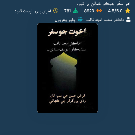
اهو سفر جيڪو خيالن ۾ ٿيو.
4.5/5.0
8923
781
آخري ڀيرو اپڊيٽ ٿيو:
ڊاڪٽر محمد امجد ثاقب
ڇاپو پھريون