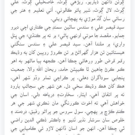
ڳوٺ، لال ڳوٺ، شير پائو ڪالوني. اُتي تعليم ۽ هنر جي
رسائي سان گڏ موڙي به پهچائي ويئي.
سيد قيصر علي ۽ سندس ساٿين سمنڊ جي ڪناري اچي ديرو
ڄمايو. مقصد جا موتي اونهي پاڻيءَ ۾ نه پر ڪنڌيءَ جي ڀنل
واريءَ ۾ ملندا آهن. سيد قيصر علي ۽ سندس سنگتي
هيستائين ٽن هزار گهراڻڻ ۾ ٽن ڪروڙ روپين کان به وڌيڪ
رقم قرض طور ورهائي چڪا آهن. ڪجهه ٻيا ماڻهو به اهو
ڪم ڪرڻ چاهين ٿا ڪيپٽن حامد، ريحان الله والا، جمعيت
پنجابي سوداگران دهلي. پر ڪراچي تمام وڏو شهر آهي.
هڪ کان هڪ وڌيڪ سخي دل. هن شهر جي سڃاڻپ بارود
نه پر اتفاق آهي. ايثار، سخاوت۽ درياهه دلي. اسان جي
خواهش آهي ته اخوت ڪورنگي مان نڪري شهر جي هر
ڪنڊ ڪڙڇ ۾ پهچي. سول سروس جو پراڻو رفيق، دردمند ۽
خلوص سان سرشار نذير تُنيو ۽ ڊاڪٽر ذڪي الدين راضي
ٿي چڪا آهن. انهن جو اسان ڏانهن لاڙو ئي ڪاميابي جي
نويد آهي. هنن جي اڳيان اونداهي بيهي نه سگهندي.