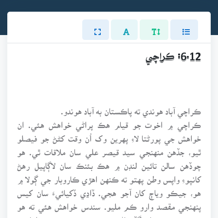
6.12: ڪراچي
ڪراچي آباد هوندي ته پاڪستان به آباد هوندو.
ڪراچي ۾ اخوت جو قيام هڪ پراڻي خواهش هئي. ان
خواهش جي پورڻتا لاءِ پهرين وک اُن وقت کڻڻ جو فيصلو
ٿيو، جڏهن منهنجي سيد قيصر علي سان ملاقات ٿي. هو
چوڏهن سالن تائين لنڊن ۾ هڪ بئنڪ سان لاڳاپيل رهڻ
کانپوءِ واپس وطن پهتو ته ڪنهن اهڙي ڪاروبار جي ڳولا ۾
هو، جيڪو وياڄ کان آجو هجي. ڏاڍي ڏکيائيءَ سان کيس
پنهنجي مقصد وارو ڪم مليو. سندس خواهش هئي ته هو
پنهنجي ڪم سان گڏ ماڻهن جي خدمت به ڪري. اها ئي