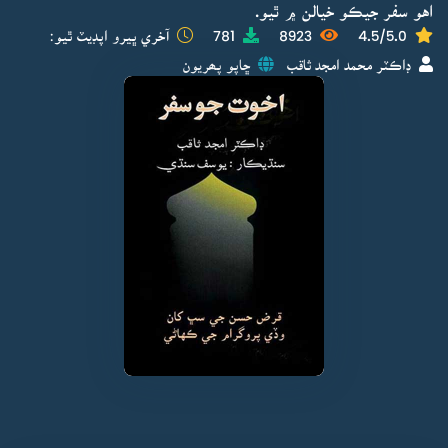
اهو سفر جيڪو خيالن ۾ ٿيو.
4.5/5.0
8923
781
آخري ڀيرو اپڊيٽ ٿيو:
ڊاڪٽر محمد امجد ثاقب
ڇاپو پھريون