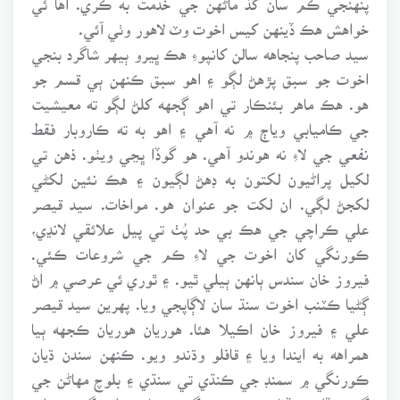
خواهش هڪ ڏينهن کيس اخوت وٽ لاهور وٺي آئي.
سيد صاحب پنجاهه سالن کانپوءِ هڪ ڀيرو ٻيهر شاگرد بنجي
اخوت جو سبق پڙهڻ لڳو ۽ اهو سبق ڪنهن ٻي قسم جو
هو. هڪ ماهر بئنڪار تي اهو ڳجهه کلڻ لڳو ته معيشيت
جي ڪاميابي وياڄ ۾ نه آهي ۽ اهو به ته ڪاروبار فقط
نفعي جي لاءِ نه هوندو آهي. هو گوڏا ڀڃي ويٺو. ذهن تي
لکيل پراڻيون لکتون به ڊهڻ لڳيون ۽ هڪ نئين لکڻي
لکجڻ لڳي. ان لکت جو عنوان هو. مواخات. سيد قيصر
علي ڪراچي جي هڪ بي حد پُٺ تي پيل علائقي لانڍي،
ڪورنگي کان اخوت جي لاءِ ڪم جي شروعات ڪئي.
فيروز خان سندس ٻانهن ٻيلي ٿيو. ۽ ٿوري ئي عرصي ۾ اڻ
ڳڻيا ڪٽنب اخوت سنڌ سان لاڳاپجي ويا. پهرين سيد قيصر
علي ۽ فيروز خان اڪيلا هئا. هوريان هوريان ڪجهه ٻيا
همراهه به ايندا ويا ۽ قافلو وڌندو ويو. ڪنهن سندن ڌيان
ڪورنگي ۾ سمنڊ جي ڪنڌي تي سنڌي ۽ بلوچ مهاڻن جي
ڳوٺن ڏانهن ڏياريو. ريڙهي ڳوٺ، خاصخيلي ڳوٺ، علي