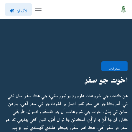
لاگ ان
سفرناما
اخوت جو سفر
هن ڪتاب جي شروعات هارورڊ يونيورسٽيءَ جي هڪ سفر سان ٿئي
ٿي. آمريڪا جو هي سفرنامو اصل ۾ اخوت جو ئي سفر آهي. يارهن
سالن تي ٻڌل، اخوت جي شروعات، اُن جو فلسفو، اصول، طريقي
ڪار، ان جا گُڻ ۽ اوڳُڻ، امڪانن جا نوان اُفق، ائين کڻي چئجي ته اهو
سفر در سفر آهي. هڪ اهم سفر، جيڪو هلندي گهمندي ٿيو ۽ ٻيو