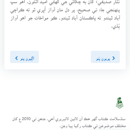
پنهنجي جاءِ تي صحيح، پر دل مان آواز اُڀري ٿو ته ڪراچي
آباد ٿيندو ته پاڪستان آباد ٿيندو. ڪو مواخات جو اهو آواز
ٻُڌي.
پويون پَنو
اڳيون پنو
سنڌسلامت ڪتاب گهر ھڪ آن لائين لائبريري آھي، جنھن تي 2010ع کان
مختلف موضوعن تي ڪتاب رکيا پيا وڃن.