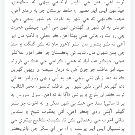
هيڏانهن ايس ايم نصير ۽ ملڪ بوستان جو به وعدو آهي.
عجب ڪونهي ته هي شهر به اخوت جو شهر بنجي وڃي.
هونئن به ان شهر ۾ گهڻائي انهن جي آهي، جيڪي هجرت
جي روايت ورجائي هتي پهتا آهن. ڪو دهلي ۽ لکنؤ مان آيو
آهي ته ڪو پشاور مان، ڪو لاهور مان ته ڪو گلگت ۽ سنڌ
جي ٻين شهرن مان. شايد ئي پاڪستان جو ڪو اهڙو علائقو
هجي، جيڪو هت آباد نه هجي. ڪراچي جي هڪ ٻي فرزند
سيد ابو عاطف جو چوڻ آهي ته دربار نبيصه ۾ ويهي گهريل
ڪا به دعا زيان نٿي وڃي. هو به اُتي ويهي روزانو اها ئي
دعا گهرندو آهي. نذير تُنيو، ابو عاطف کانسواءِ نجم الثاقب،
نويد ڪامران بلوچ ۽ يونس ڌاڳا به ته آهن. سول سروس جا
پراڻا ساٿي! سنڌ جي هڪ ٻي شهر سکر ۾ ته اخوت جو ڪم
گهڻو اڳتي وڌي چڪو آهي. اُتي يعقوب شيخ ۽ سندس
ساٿي اخوت جي رهنمائي ڪن ٿا. ڪيڊٽ ڪاليج پيٽاري جي
پرنسيپال ايس ايم يوسف ۽ آءِ بي اي سکر جي ڊائريڪٽر
نثار صديقيءَ کان به چڱائي جي گهڻي اميد اٿئون. اهو سڀ