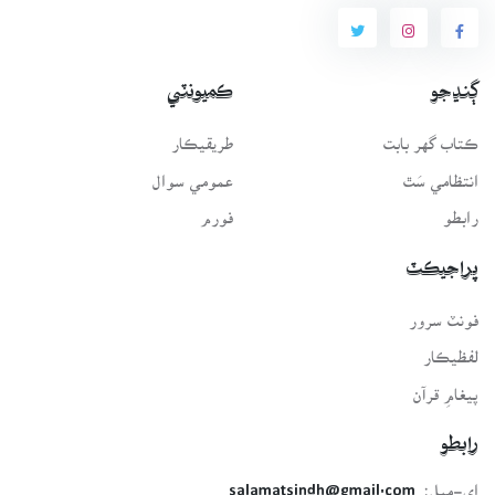
ڳنڍجو
ڪميونٽي
ڪتاب گهر بابت
طريقيڪار
انتظامي سَٿ
عمومي سوال
رابطو
فورم
پراجيڪٽ
فونٽ سرور
لفظيڪار
پيغامِ قرآن
رابطو
اي-ميل:
salamatsindh@gmail.com