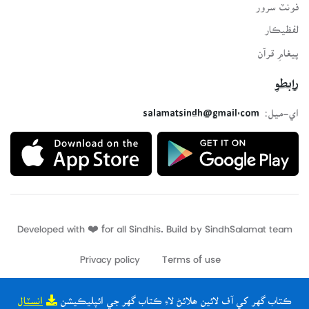
فونٽ سرور
لفظيڪار
پيغامِ قرآن
رابطو
اي-ميل:
salamatsindh@gmail.com
Developed with ❤️ for all Sindhis. Build by
SindhSalamat
team
Privacy policy
Terms of use
ڪتاب گهر کي آف لائين ھلائڻ لاءِ ڪتاب گهر جي ائپليڪيشن
انسٽال