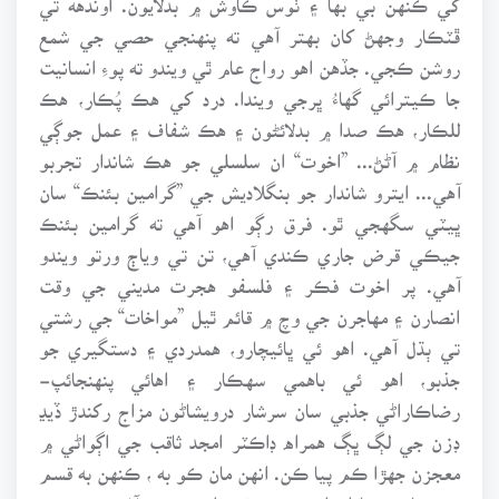
ڦٽڪار وجهڻ کان بهتر آهي ته پنهنجي حصي جي شمع
روشن ڪجي. جڏهن اهو رواج عام ٿي ويندو ته پوءِ انسانيت
جا ڪيترائي گهاءُ ڀرجي ويندا. درد کي هڪ پُڪار، هڪ
للڪار، هڪ صدا ۾ بدلائڻون ۽ هڪ شفاف ۽ عمل جوڳي
نظام ۾ آڻڻ... ”اخوت“ ان سلسلي جو هڪ شاندار تجربو
آهي... ايترو شاندار جو بنگلاديش جي ”گرامين بئنڪ“ سان
ڀيٽي سگهجي ٿو. فرق رڳو اهو آهي ته گرامين بئنڪ
جيڪي قرض جاري ڪندي آهي، تن تي وياڄ ورتو ويندو
آهي. پر اخوت فڪر ۽ فلسفو هجرت مديني جي وقت
انصارن ۽ مهاجرن جي وچ ۾ قائم ٿيل ”مواخات“ جي رشتي
تي ٻڌل آهي. اهو ئي ڀائيچارو، همدردي ۽ دستگيري جو
جذبو، اهو ئي باهمي سهڪار ۽ اهائي پنهنجائپ-
رضاڪاراڻي جذبي سان سرشار درويشاڻون مزاج رکندڙ ڏيڍ
ڊزن جي لڳ ڀڳ همراه ڊاڪٽر امجد ثاقب جي اڳواڻي ۾
معجزن جهڙا ڪم پيا ڪن. انهن مان ڪو به ، ڪنهن به قسم
جو معاوضو يا اعزازيو نٿو وٺي. اخوت جي آفيسن ۾ ڪو