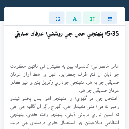
5.35: پنهنجي حصي جي روشني: عرفان صديقي
عامر خاڪوانيءَ کانسواءِ ٻين به ڪيترن ئي ماڻهن حڪومت
جو ڌيان ان فنڊ طرف ڇڪرايو. انهن ۾ هڪ آواز عرفان
صديقي جو به هو. منهنجي چوڌاري وکريل پنن ۾ ٽيو ڪالم
عرفان صديقي جو هو.
”امتحان جي هر گهڙيءَ ۾ منهنجو اهو ايمان پختو ٿيندو
رهيو ته هيءَ مٽي مڻيادار آهي. گهرج رڳو ان ڳالهه جي آهي
ته اسين ٿوري قرباني ڏيئي، پنهنجو وقت ڪڍي، پنهنجي
انتظامي صلاحيتن جو استعمال ڪري دردمندي جي دولت
کي ڪنهن بي بها ۽ ٺوس ڪاوش ۾ بدلايون. اوندهه تي