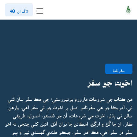
لاگ ان
سفرناما
اخوت جو سفر
هن ڪتاب جي شروعات هارورڊ يونيورسٽيءَ جي هڪ سفر سان ٿئي
ٿي. آمريڪا جو هي سفرنامو اصل ۾ اخوت جو ئي سفر آهي. يارهن
سالن تي ٻڌل، اخوت جي شروعات، اُن جو فلسفو، اصول، طريقي
ڪار، ان جا گُڻ ۽ اوڳُڻ، امڪانن جا نوان اُفق، ائين کڻي چئجي ته اهو
سفر در سفر آهي. هڪ اهم سفر، جيڪو هلندي گهمندي ٿيو ۽ ٻيو