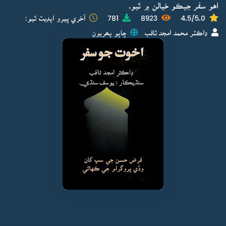
اهو سفر جيڪو خيالن ۾ ٿيو.
4.5/5.0
8923
781
آخري ڀيرو اپڊيٽ ٿيو:
ڊاڪٽر محمد امجد ثاقب
ڇاپو پھريون