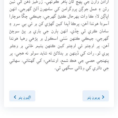
رٿن ۽ عمل جوڳن پروگرامن کي سامهون آڻڻ گهرجي. انهن
اڀاڳن لاءِ ڪا واٽ بهرحال ڪڍڻ گهرجي، جيڪي چڱا موچارا
آسودا هوندا آهن، پرڪا آپدا کين گهڙي کن ۾ ئي بي سرو ۽
سامان ڪري ٿي ڇڏي. انهن ٻارن جي باري ۾ پڻ سوچڻ
گهرجي، جيڪي ڪنهن سُٺي اسڪول ۾ پڙهي رهيا هوندا
آهن، پر اوچتو ئي اوچتو کين ڪنهن يتيم خاني ۾ وڃڻو
پوي ٿو. رات کي ڏينهن ۾ بدلائڻ ته شايد سولو نه هجي، پر
پنهنجي حصي جي هڪ شمع، اونداهيءِ کي گهٽائي، سهائي
جي دائري کي وڌائي سگهي ٿي.
پويون پَنو
اڳيون پنو