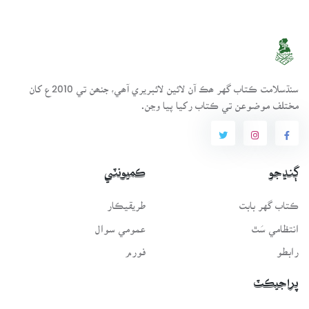
سنڌسلامت ڪتاب گهر ھڪ آن لائين لائبريري آھي، جنھن تي 2010ع کان
مختلف موضوعن تي ڪتاب رکيا پيا وڃن.
ڳنڍجو
ڪميونٽي
ڪتاب گهر بابت
طريقيڪار
انتظامي سَٿ
عمومي سوال
رابطو
فورم
پراجيڪٽ