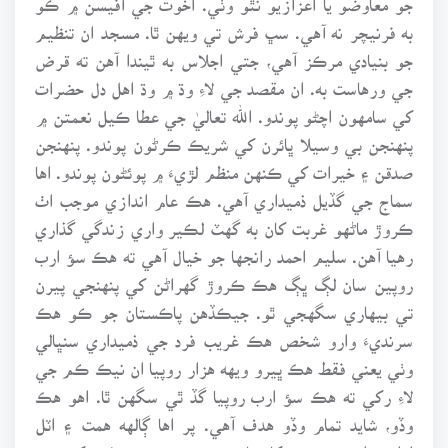
به فرنيچر نه آهي. سڀ فرش تي ويهن ٿا. مسجد ان تنظيم
جو بنيادي مرڪز آهي، جتي اجلاس به ٿيندا آهن ته قرض
جي ورهاست به. ان مقصد جي لاءِ وڌ ۾ وڌ اهل دل حضرات
کي سامهون اچڻو پوندو. الله تعاليٰ جي عطا ڪيل نعمتن ۾
پنهنجن بي وسيلا ڀائرن کي شريڪ ڪرڻون پوندو. پنهنجن
صدقن ۽ خيرات کي ڪنهن منظم لڙيءَ ۾ پوئڻون پوندو. اها
سماج جي گڏيل ذميداري آهي. هڪ عام اندازي موجب اٺ
ڪروڙ ماڻهو غربت کان به گهٽ لڪير واري زندگي گذاري
رهيا آهن. سليم احمد رانجها جو خيال آهي ته هڪ سؤ ارب
روپين سان لڳ ڀڳ هڪ ڪروڙ گهراڻن کي پنهنجي پيرن
تي بيهاري سگهجي ٿو. جيڪڏهن پاڪستان جو ڪو هڪ
سرنديءَ وارو شخص هڪ غريب فرد جي ذميداري سنڀالي
وٺي يعني فقط هڪ ڀيرو ويهه هزار روپيا ان نيڪ ڪم جي
لاءِ رکي ته هڪ سؤ ارب روپيا گڏ ٿي سگهن ٿا. اهو هڪ
وڏو، شايد تمام وڏو هدف آهي. پر اها ڳالهه همت ۽ اٽل
ارادن وارن جي پهچ کان ٻاهر ڪونهي. زرخيز ذهن کي نين