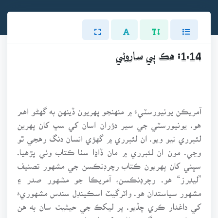
1.14: هڪ ٻي ساروڻي
آمريڪن يونيورسٽيءَ ۾ منهنجو پهريون ڏينهن به گهڻو اهم
هو. يونيورسٽي جي سير دؤران اسان کي سڀ کان پهرين
لئبرري نيو ويو. ان لئبرري ۾ گهڙي انسان دنگ رهجي ٿو
وڃي. مون ان لئبرري ۾ مان ڏاڍا سٺا ڪتاب وٺي پڙهيا.
سڀني کان پهريون ڪتاب رچرڊنڪسن جي مشهور تصنيف
”ليڊرز“ هو. رچرڊنڪسن، آمريڪا جو مشهور صدر ۽
مشهور سياستدان هو. واٽرگيٽ اسڪينڊل سندس مشهوريءَ
کي داغدار ڪري ڇڏيو. پر ليکڪ جي حيثيت سان به هن
جي اهميت جو گهٽ ماڻهن کي انڪار هوندو. سندس چوڻ