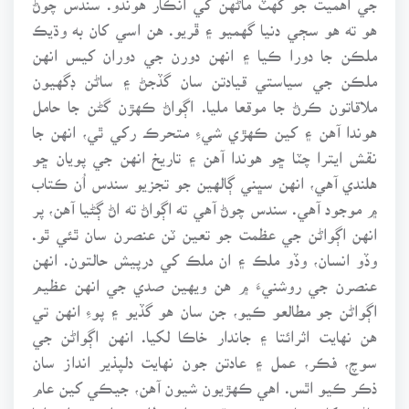
هو ته هو سڄي دنيا گهميو ۽ ڦريو. هن اسي کان به وڌيڪ
ملڪن جا دورا ڪيا ۽ انهن دورن جي دوران کيس انهن
ملڪن جي سياستي قيادتن سان گڏجڻ ۽ ساڻن ڊگهيون
ملاقاتون ڪرڻ جا موقعا مليا. اڳواڻ ڪهڙن گڻن جا حامل
هوندا آهن ۽ کين ڪهڙي شيءِ متحرڪ رکي ٿي، انهن جا
نقش ايترا چٽا ڇو هوندا آهن ۽ تاريخ انهن جي پويان ڇو
هلندي آهي، انهن سڀني ڳالهين جو تجزيو سندس اُن ڪتاب
۾ موجود آهي. سندس چوڻ آهي ته اڳواڻ ته اڻ ڳڻيا آهن، پر
انهن اڳواڻن جي عظمت جو تعين ٽن عنصرن سان ٿئي ٿو.
وڏو انسان، وڏو ملڪ ۽ ان ملڪ کي درپيش حالتون. انهن
عنصرن جي روشنيءَ ۾ هن ويهين صدي جي انهن عظيم
اڳواڻن جو مطالعو ڪيو، جن سان هو گڏيو ۽ پوءِ انهن تي
هن نهايت اثرائتا ۽ جاندار خاڪا لکيا. انهن اڳواڻن جي
سوچ، فڪر، عمل ۽ عادتن جون نهايت دلپذير انداز سان
ذڪر ڪيو اٿس. اهي ڪهڙيون شيون آهن، جيڪي کين عام
ماڻهن کان مٿانهون ڪن ٿيون. اهو طلسم، اهو شعلو، اها