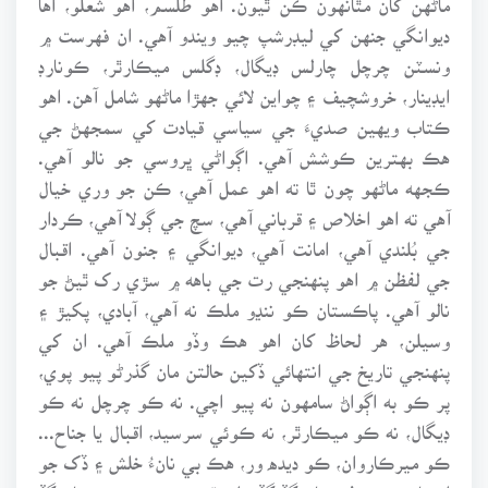
ديوانگي جنهن کي ليڊرشپ چيو ويندو آهي. ان فهرست ۾
ونسٽن چرچل چارلس ڊيگال، ڊگلس ميڪارٿر، ڪونارڊ
ايڊينار، خروشچيف ۽ چواين لائي جهڙا ماڻهو شامل آهن. اهو
ڪتاب ويهين صديءَ جي سياسي قيادت کي سمجهڻ جي
هڪ بهترين ڪوشش آهي. اڳواڻي ڀروسي جو نالو آهي.
ڪجهه ماڻهو چون ٿا ته اهو عمل آهي، ڪن جو وري خيال
آهي ته اهو اخلاص ۽ قرباني آهي، سچ جي ڳولا آهي، ڪردار
جي بُلندي آهي، امانت آهي، ديوانگي ۽ جنون آهي. اقبال
جي لفظن ۾ اهو پنهنجي رت جي باهه ۾ سڙي رک ٿيڻ جو
نالو آهي. پاڪستان ڪو ننڍو ملڪ نه آهي، آبادي، پکيڙ ۽
وسيلن، هر لحاظ کان اهو هڪ وڏو ملڪ آهي. ان کي
پنهنجي تاريخ جي انتهائي ڏکين حالتن مان گذرڻو پيو پوي،
پر ڪو به اڳواڻ سامهون نه پيو اچي. نه ڪو چرچل نه ڪو
ڊيگال، نه ڪو ميڪارٿر، نه ڪوئي سرسيد، اقبال يا جناح...
ڪو ميرڪاروان، ڪو ديده ور، هڪ بي نانءُ خلش ۽ ڏک جو
احساس هن سفر سان گڏ گڏ هلي ٿو. منهنجي سيٽ سان گڏ