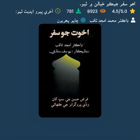
اهو سفر جيڪو خيالن ۾ ٿيو.
4.5/5.0
8923
781
آخري ڀيرو اپڊيٽ ٿيو:
ڊاڪٽر محمد امجد ثاقب
ڇاپو پھريون