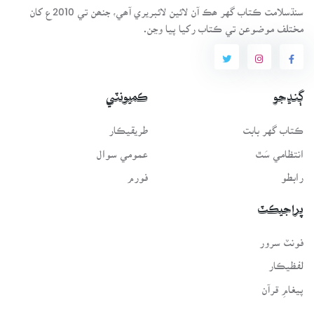
سنڌسلامت ڪتاب گهر ھڪ آن لائين لائبريري آھي، جنھن تي 2010ع کان
مختلف موضوعن تي ڪتاب رکيا پيا وڃن.
ڳنڍجو
ڪميونٽي
ڪتاب گهر بابت
طريقيڪار
انتظامي سَٿ
عمومي سوال
رابطو
فورم
پراجيڪٽ
فونٽ سرور
لفظيڪار
پيغامِ قرآن