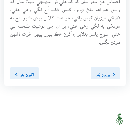
ويٺل همراهه بٽڻ دٻايو، کيس شايد اُڃ لڳي رهي هئي.
فضائي ميزبان کيس پاڻيءَ جو هڪ گلاس پيش ڪيو. اُڃ ته
مونکي به لڳي رهي هئي، پر ان جي نوعيت ڪجهه ٻي
هئي، سوچ پاسو بدلايو ۽ آئون هڪ ڀيرو ٻيهر اخوت ڏانهن
موٽڻ لڳس.
پويون پَنو
اڳيون پنو