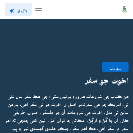
لاگ ان
سفرناما
اخوت جو سفر
هن ڪتاب جي شروعات هارورڊ يونيورسٽيءَ جي هڪ سفر سان ٿئي
ٿي. آمريڪا جو هي سفرنامو اصل ۾ اخوت جو ئي سفر آهي. يارهن
سالن تي ٻڌل، اخوت جي شروعات، اُن جو فلسفو، اصول، طريقي
ڪار، ان جا گُڻ ۽ اوڳُڻ، امڪانن جا نوان اُفق، ائين کڻي چئجي ته اهو
سفر در سفر آهي. هڪ اهم سفر، جيڪو هلندي گهمندي ٿيو ۽ ٻيو