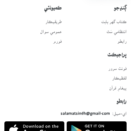
ڳنڍجو
ڪميونٽي
ڪتاب گهر بابت
طريقيڪار
انتظامي سَٿ
عمومي سوال
رابطو
فورم
پراجيڪٽ
فونٽ سرور
لفظيڪار
پيغامِ قرآن
رابطو
اي-ميل:
salamatsindh@gmail.com