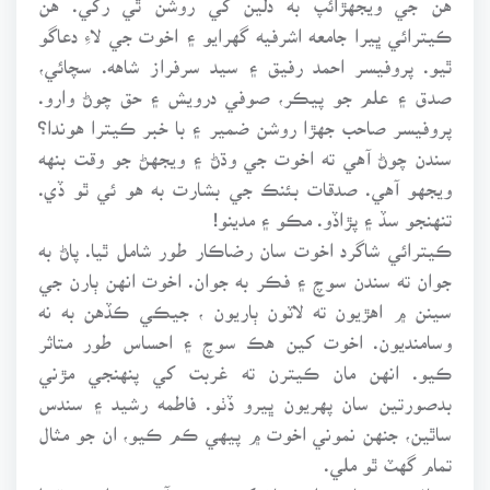
ڪيترائي ڀيرا جامعه اشرفيه گهرايو ۽ اخوت جي لاءِ دعاگو
ٿيو. پروفيسر احمد رفيق ۽ سيد سرفراز شاهه. سچائي،
صدق ۽ علم جو پيڪر، صوفي درويش ۽ حق چوڻ وارو.
پروفيسر صاحب جهڙا روشن ضمير ۽ با خبر ڪيترا هوندا؟
سندن چوڻ آهي ته اخوت جي وڌڻ ۽ ويجهڻ جو وقت بنهه
ويجهو آهي. صدقات بئنڪ جي بشارت به هو ئي ٿو ڏي.
تنهنجو سڏ ۽ پڙاڏو. مڪو ۽ مدينو!
ڪيترائي شاگرد اخوت سان رضاڪار طور شامل ٿيا. پاڻ به
جوان ته سندن سوچ ۽ فڪر به جوان. اخوت انهن ٻارن جي
سينن ۾ اهڙيون ته لاٽون ٻاريون ، جيڪي ڪڏهن به نه
وسامنديون. اخوت کين هڪ سوچ ۽ احساس طور متاثر
ڪيو. انهن مان ڪيترن ته غربت کي پنهنجي مڙني
بدصورتين سان پهريون ڀيرو ڏٺو. فاطمه رشيد ۽ سندس
ساٿين، جنهن نموني اخوت ۾ پيهي ڪم ڪيو، ان جو مثال
تمام گهٽ ٿو ملي.
مسافر ۽ مهمان نواز- پاڻ کي ڀروسو آهي ته اهي وڌندا