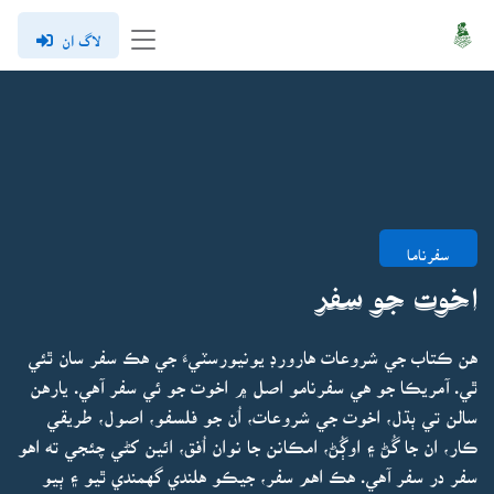
لاگ ان
سفرناما
اخوت جو سفر
هن ڪتاب جي شروعات هارورڊ يونيورسٽيءَ جي هڪ سفر سان ٿئي
ٿي. آمريڪا جو هي سفرنامو اصل ۾ اخوت جو ئي سفر آهي. يارهن
سالن تي ٻڌل، اخوت جي شروعات، اُن جو فلسفو، اصول، طريقي
ڪار، ان جا گُڻ ۽ اوڳُڻ، امڪانن جا نوان اُفق، ائين کڻي چئجي ته اهو
سفر در سفر آهي. هڪ اهم سفر، جيڪو هلندي گهمندي ٿيو ۽ ٻيو