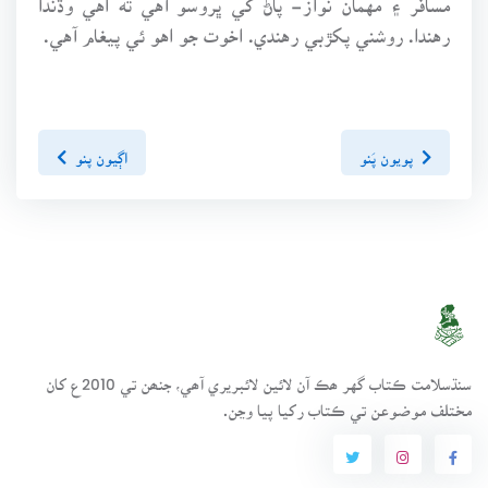
رهندا. روشني پکڙبي رهندي. اخوت جو اهو ئي پيغام آهي.
پويون پَنو
اڳيون پنو
سنڌسلامت ڪتاب گهر ھڪ آن لائين لائبريري آھي، جنھن تي 2010ع کان
مختلف موضوعن تي ڪتاب رکيا پيا وڃن.