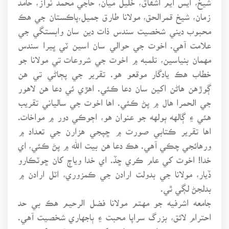
زمان، شيخ قمرالحق، مولانا طارق جميل،پاڪستان جي هڪ
محبوب ديني شخصيت سندس ذات دين سان وابستگي جي
علامت آهي. اخوت جي حوالي سان اسين ٽي ڀيرا سندس
مهمان بنياسين، تلمبه ۾ اخوت جي شروعات تي مولانا جو
خطاب هڪ يادگار موقعو هو. تقرير جي پڄاڻي تي هن
ڳوڙهن هاڻن اکين سان دعا ڪئي. اهڙي ئي دعا هن لاهور
جي الحمرا هال ۾ پڻ ڪئي. اها اخوت جي سالياني تقريب
هئي ۽ ڳالهه ٻولهه جو عنوان هو، اڄوڪي دور ۾ مواخات.
اها تقرير ڪتابي صورت ۾ ڇپجي هزارن جي تعداد ۾
ورهائجي چڪي آهي. هڪ دعا هن بيت الله ۾ پڻ ڪئي، اي
خدا! اخوت کي عام ڪري ڇڏ. اي خدا وياڄ کان ڇوٽڪارو
ڏيار، مولانا جي بدولت ارادن جي ڪمزوري، اٽل ارادن ۾
بدلجڻ لڳي ٿي.
جامعه اشرفيه جو مهتم مولانا فضل الرحيم هڪ بي حد
احترام لائق، بزرگ سراپا محبت ۽ ٻاجهاري شخصيت آهي.
هن جي ويجهڙائپ به دلين کي روشن ٿي رکي. هن