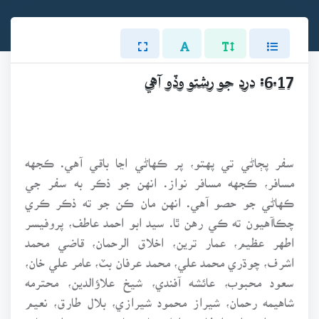
6.17: درد جو رشتو وڏو آهي
سفر پڄاڻي تي پهتو، پر ڪهاڻي اڃا باقي آهي. ڪجهه
مسافر، ڪجهه مسافر نواز. انهن جو ذڪر به سفر جي
ڪهاڻي جو حصو آهي. انهن مان ڪن جو ته ذڪر ڪري
چڪاآهيون ته ڪي رهن ٿا. سيد ابو احمد عاطف، پروفيسر
اطهر عظيم، عمار ترين، اخلاق الرحمان، قاضي محمد
اشرف، چوڌري محمد علي، محمد عرفان بٽ، عامر علي خان،
سعود محبوب، عائشه آفندي، شيخ علاؤالدين، محترمه
شاهيمه رحمان، شيراز محمود شيرازي، بلال طارق، نعيم
شيخ، ايس ايم اشفاق، خليل ميان، حاجي محمد نواز، حامد