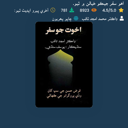
اهو سفر جيڪو خيالن ۾ ٿيو.
4.5/5.0
8923
781
آخري ڀيرو اپڊيٽ ٿيو:
ڊاڪٽر محمد امجد ثاقب
ڇاپو پھريون